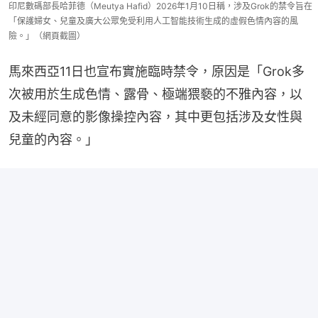
印尼數碼部長哈菲德（Meutya Hafid）2026年1月10日稱，涉及Grok的禁令旨在
「保護婦女、兒童及廣大公眾免受利用人工智能技術生成的虛假色情內容的風
險。」（網頁截圖）
馬來西亞11日也宣布實施臨時禁令，原因是「Grok多
次被用於生成色情、露骨、極端猥褻的不雅內容，以
及未經同意的影像操控內容，其中更包括涉及女性與
兒童的內容。」