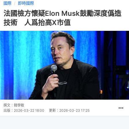
國際
即時國際
法國檢方懷疑Elon Musk鼓勵深度僞造
技術 人爲抬高X市值
撰文：
韓學敏
出版：
2026-03-22 18:00
更新：
2026-03-23 17:25