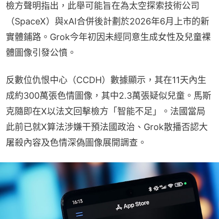
檢方聲明指出，此舉可能旨在為太空探索技術公司
（SpaceX）與xAI合併後計劃於2026年6月上市的新
實體鋪路。Grok今年初因未經同意生成女性及兒童裸
體圖像引發公憤。
反數位仇恨中心（CCDH）數據顯示，其在11天內生
成約300萬張色情圖像，其中2.3萬張疑似兒童。馬斯
克隨即在X以法文回擊檢方「智能不足」。法國當局
此前已就X算法涉嫌干預法國政治、Grok散播否認大
屠殺內容及色情深偽圖像展開調查。