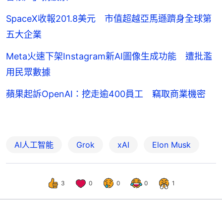
SpaceX收報201.8美元 市值超越亞馬遜躋身全球第
五大企業
Meta火速下架Instagram新AI圖像生成功能 遭批濫
用民眾數據
蘋果起訴OpenAI：挖走逾400員工 竊取商業機密
AI人工智能
Grok
xAI
Elon Musk
3
0
0
0
1