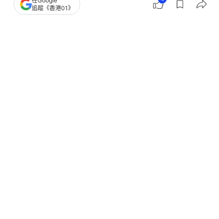
在Google
美國3名少女控Grok生成深偽性影像
追蹤《香港01》
馬斯克xAI涉首宗未成年人訴訟
撰文：
陳楚遙
出版：
2026-03-17 13:30
更新：
2026-03-17 13:30