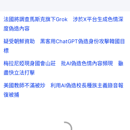
法國將調查馬斯克旗下Grok 涉於X平台生成色情深
度偽造內容
疑受朝鮮資助 黑客用ChatGPT偽造身份攻擊韓國目
標
梅拉尼婭現身國會山莊 批AI偽造色情內容頻現 籲
盡快立法打擊
美國教師不滿被炒 利用AI偽造校長種族主義錄音報
復被捕