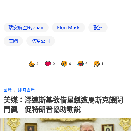
瑞安航空Ryanair
Elon Musk
歐洲
美國
航空公司
4
0
0
6
1
國際
即時國際
美媒：澤連斯基欲借星鏈遭馬斯克餵閉
門羹 促特朗普協助勸說