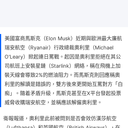
美國富商馬斯克（Elon Musk）近期與歐洲最大廉航
瑞安航空（Ryanair）行政總裁奧利里（Michael
O'Leary）掀起連日罵戰。起因是奧利里拒絕在其公
司航班上安裝星鏈（Starlink）網絡，稱在飛機上加
裝天線會導致2%的燃油阻力。而馬斯克則回應稱奧
利里的解讀是錯誤的，雙方後來更開始互罵對方「白
痴」。隨着矛盾升級，馬斯克甚至在X平台發起投票
威脅收購瑞安航空，並稱應該解僱奧利里。
衛報報道，奧利里此前被問到是否會效仿漢莎航空
（Lufthansa）和英國航空（British Airways），在