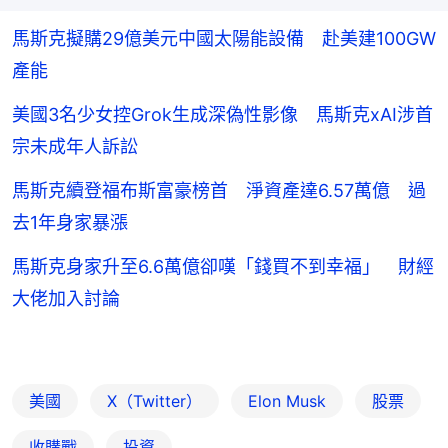
馬斯克擬購29億美元中國太陽能設備 赴美建100GW
產能
美國3名少女控Grok生成深偽性影像 馬斯克xAI涉首
宗未成年人訴訟
馬斯克續登福布斯富豪榜首 淨資產達6.57萬億 過
去1年身家暴漲
馬斯克身家升至6.6萬億卻嘆「錢買不到幸福」 財經
大佬加入討論
美國
X（Twitter）
Elon Musk
股票
收購戰
投資