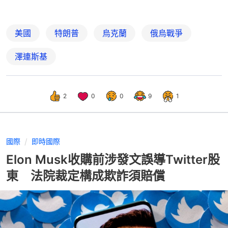
美國
特朗普
烏克蘭
俄烏戰爭
澤連斯基
2
0
0
9
1
國際
即時國際
Elon Musk收購前涉發文誤導Twitter股
東 法院裁定構成欺詐須賠償