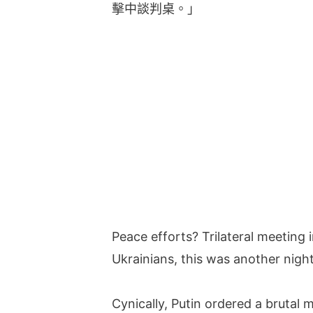
擊中談判桌。」
Peace efforts? Trilateral meeting
Ukrainians, this was another night
Cynically, Putin ordered a brutal m