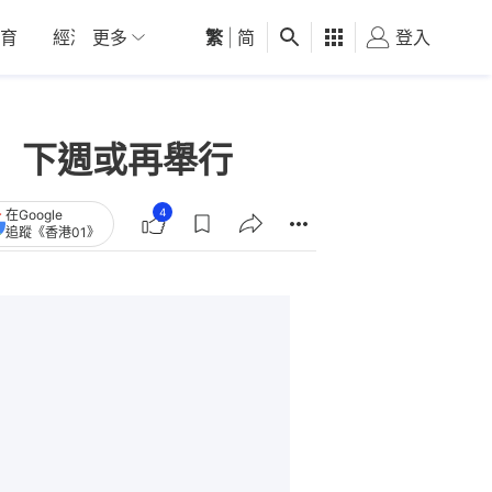
育
經濟
更多
01深圳
繁
觀點
|
简
健康
好食玩飛
登入
女
 下週或再舉行
4
在Google
追蹤《香港01》