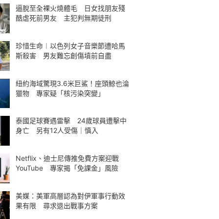
逼脫至全裸火燒體毛 日女找朋友殘
酷虐死前男友 主犯判無期徒刑
珍惜生命︱以色列女子音樂節遭哈馬
斯殺害 男友難忘創傷墳前自盡
紐約海域驚現3.6米巨鯊！座頭鯨也淪
獵物 專家疑「核污染突變」
泰國足球賽遇雷擊 24歲球員遭擊中
身亡 另有12人受傷｜慎入
Netflix、迪士尼傳推免費方案迎戰
YouTube 專家揭「免課金」風險
美媒：美軍高層認為對伊軍事行動效
果有限 尋求退出戰事方案