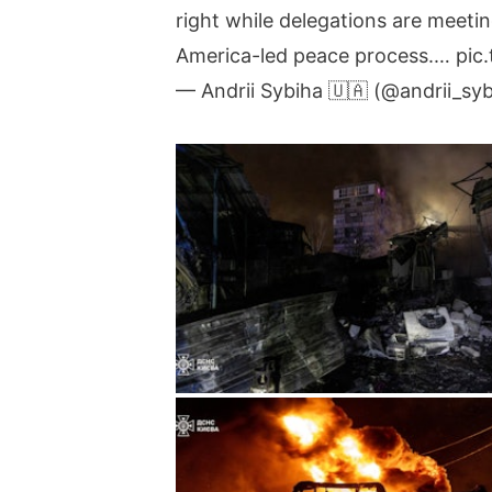
right while delegations are meeti
America-led peace process.…
pic
— Andrii Sybiha 🇺🇦 (@andrii_sy