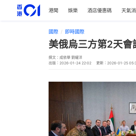
港聞
娛樂
酒店優惠碼
天氣消
國際
即時國際
美俄烏三方第2天會
撰文：
成依華 劉耀洋
出版：
2026-01-24 22:02
更新：
2026-01-25 05: