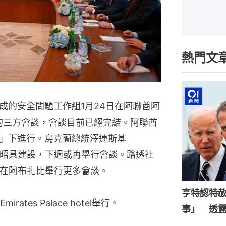
熱門文
成的安全問題工作組1月24日在阿聯酋阿
2天的三方會談，會談目前已經完結。阿聯酋
」下進行。烏克蘭總統澤連斯基
y）也指會晤具建設，下週或再舉行會談。路透社
日在阿布扎比舉行更多會談。
亨特認特
tes Palace hotel舉行。
事」 透