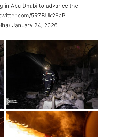
ng in Abu Dhabi to advance the
.twitter.com/5RZBUk29aP
biha)
January 24, 2026