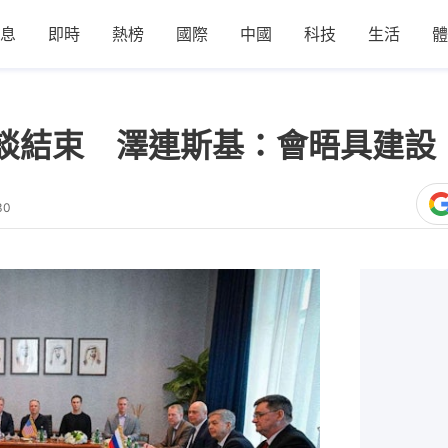
息
即時
熱榜
國際
中國
科技
生活
體
談結束 澤連斯基：會晤具建設
30