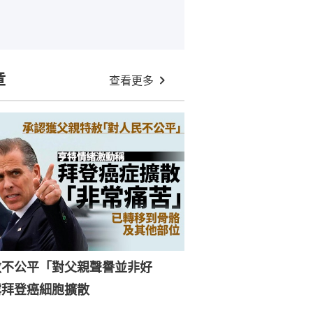
章
查看更多
赦不公平「對父親聲譽並非好
露拜登癌細胞擴散