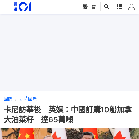
繁
|
简
國際
即時國際
卡尼訪華後 英媒：中國訂購10船加拿
大油菜籽 達65萬噸