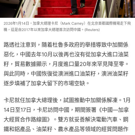
2026年1月14日，加拿大總理卡尼（Mark Carney）在北京首都國際機場走下飛
機，這是自2017年以來加拿大總理首次訪問中國。(Reuters)
路透社注意到，隨着杜魯多政府的舉措導致中加關係
惡化，中國去年10月以後再也沒有從加拿大進口油菜
籽，貿易數據顯示，月度進口量20年來罕見降至零。
與此同時，中國恢復從澳洲進口油菜籽，澳洲油菜籽
逐步填補了加拿大留下的市場空缺。
卡尼就任加拿大總理後，試圖推動中加關係解凍。1月
14日至17日，卡尼訪問中國，期間簽署《中國—加拿
大經貿合作路線圖》。雙方就妥善解決電動汽車、鋼
鐵和鋁產品、油菜籽、農水產品等領域的經貿問題作