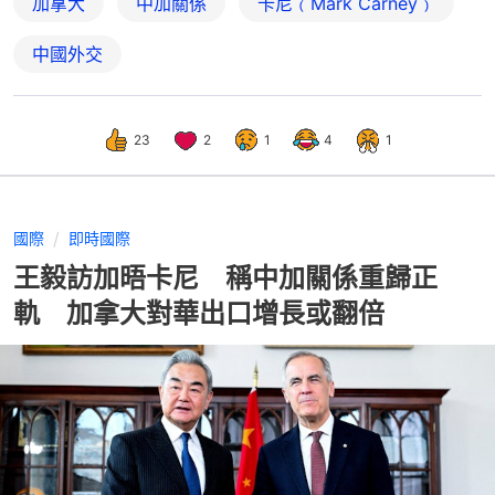
加拿大
中加關係
卡尼﹙Mark Carney﹚
中國外交
23
2
1
4
1
國際
即時國際
王毅訪加晤卡尼 稱中加關係重歸正
軌 加拿大對華出口增長或翻倍