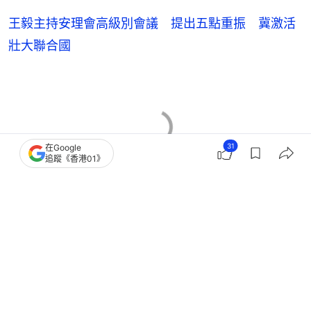
王毅主持安理會高級別會議 提出五點重振 冀激活
壯大聯合國
31
在Google
追蹤《香港01》
王毅
卡尼﹙Mark Carney﹚
中加關係
中國外交
10
0
0
2
1