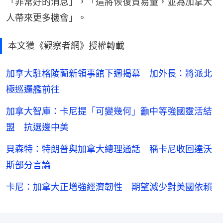
「非常好的消息」，「這將恢復貿易量，並為加拿大
人帶來更多機會」。
本文獲《觀察者網》授權轉載
加拿大駐格陵蘭新領事館下週揭幕 加外長：將派北
極巡邏艦前往
加拿大智庫：卡尼提「可變幾何」籲中等強國靈活結
盟 抗選邊中美
貝森特：特朗普與加拿大總理通話 稱卡尼收回達沃
斯部分言論
卡尼：加拿大正增強經濟韌性 期望減少對美國依賴