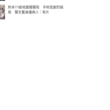
熊本7.1級地震襲醫院 手術室劇烈搖
晃 醫生奮身護病人｜有片