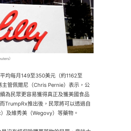
ters）
每月149至350美元（約1162至
管佩爾尼（Chris Pernie）表示，公
續為民眾更容易獲得真正及獲美國食品
而TrumpRx推出後，民眾將可以透過自
c）及維秀美（Wegovy）等藥物。