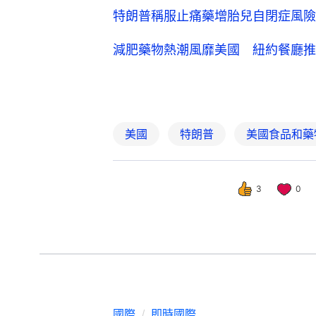
特朗普稱服止痛藥增胎兒自閉症風險
減肥藥物熱潮風靡美國 紐約餐廳推
美國
特朗普
美國食品和藥
3
0
國際
即時國際