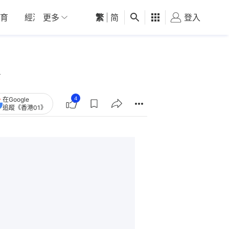
育
經濟
更多
01深圳
繁
觀點
|
简
健康
好食玩飛
登入
女
4
在Google
追蹤《香港01》