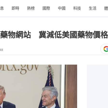
息
即時
熱榜
國際
中國
科技
生活
體
藥物網站 冀減低美國藥物價格
48