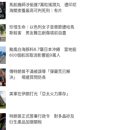
馬航機師涉偷運7萬粒搖頭丸 遭印尼
海關查獲最高可判死刑｜有片
:20
珍惜生命︱以色列女子音樂節遭哈馬
斯殺害 男友難忘創傷墳前自盡
颱風白海豚料8.7襲日本沖繩 當地逾
600個航班取消影響逾9萬人
傳特朗普不滿被誤導「彈藥荒已解
決」 場邊質問防長
美軍在伊朗打光「亞太火力庫存」
特朗普正式簽署行政令 對多晶矽及
衍生產品加徵關稅