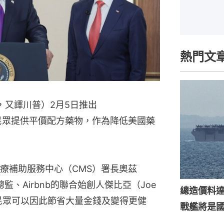
熱門文
mp，又譯川普）2月5日推出
當地民眾提供平價配方藥物，作為降低美國藥
療補助服務中心（CMS）署長奧茲
監、Airbnb的聯合始創人傑比亞（Joe 
總造價料達
稱民眾可以因此節省大量金錢及變得更健
戰艦將是