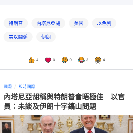
特朗普
內塔尼亞胡
美國
以色列
美以關係
伊朗
4
0
0
3
4
國際
即時國際
內塔尼亞胡稱與特朗普會晤極佳 以官
員：未談及伊朗十字鎬山問題