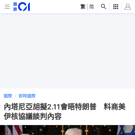
繁
|
简
國際
即時國際
內塔尼亞胡擬2.11會晤特朗普 料商美
伊核協議談判內容