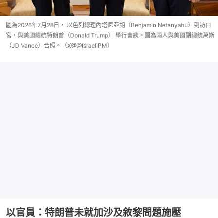
圖為2026年7月28日， 以色列總理內塔尼亞胡（Benjamin Netanyahu）到訪白
宮，與美國總統特朗普（Donald Trump） 舉行會談。圖為兩人與美國副總統萬斯
（JD Vance）合照。（X@@IsraeliPM）
以官員：特朗普未就加沙及敘黎問題施壓