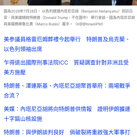
圖為2026年7月28日， 以色列總理內塔尼亞胡（Benjamin Netanyahu）到訪白
宮，與美國總統特朗普（Donald Trump，不在圖中） 舉行會談。圖為內塔尼亞胡
與美國務卿魯比奧（Marco Rubio）握手。（X@@IsraeliPM）
美參議員格雷厄姆葬禮今起舉行 特朗普及烏克蘭、
以色列領袖出席
乍得退出國際刑事法院ICC 質疑調查針對非洲且受
美方施壓
特朗普、澤連斯基、內塔尼亞胡聚首華府：兩場戰爭
合流？
美媒：內塔尼亞胡將向特朗普供情報 證明伊朗擴建
十字鎬山核設施
特朗普：與伊朗談判良好 倘破裂將重啟強大軍事打