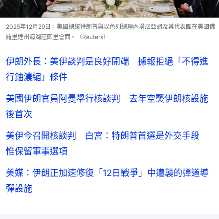
2025年12月29日，美國總統特朗普與以色列總理內塔尼亞胡及其代表團在美國佛
羅里達州海湖莊園里會面。（Reuters）
伊朗外長：美伊談判是良好開端 據報拒絕「不得進
行鈾濃縮」條件
美國伊朗官員阿曼舉行核談判 去年空襲伊朗核設施
後首次
美伊今召開核談判 白宮：特朗普首選是外交手段
惟保留軍事選項
美媒：伊朗正加速修復「12日戰爭」中遭襲的彈道導
彈設施