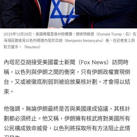
2025年12月29日，美國佛羅里達州棕櫚灘，總統特朗普（Donald Trump，右）在
海湖莊園會見以色列總理內塔尼亞胡（Benjamin Netanyahu）後，在記者會上與
對方握手。（Reuters）
內塔尼亞胡接受美國霍士新聞（Fox News）訪問時
稱，以色列與伊朗之間的衝突，只有伊朗政權實現倒
台，又或被徹底削弱到被迫放棄核計劃，才會得以結
束。
他強調，無論伊朗最終是否與美國達成協議，其核計
劃都必須終止。他又稱，伊朗擁有核武將對美國所有
公民構成致命威脅，以色列將採取所有方法阻止此情