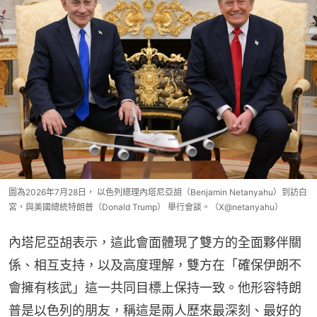
圖為2026年7月28日， 以色列總理內塔尼亞胡（Benjamin Netanyahu）到訪白
宮，與美國總統特朗普（Donald Trump） 舉行會談。（X@netanyahu）
內塔尼亞胡表示，這此會面體現了雙方的全面夥伴關
係、相互支持，以及高度理解，雙方在「確保伊朗不
會擁有核武」這一共同目標上保持一致。他形容特朗
普是以色列的朋友，稱這是兩人歷來最深刻、最好的