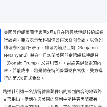
美國與伊朗兩國代表團2月6日在阿曼就伊朗核協議進
行談判，雙方表示預料很快會再次召開會談。以色列
總理辦公室7日表示，總理內塔尼亞胡（Benjamin
Netanyahu）將在11日訪問美國並會晤總統特朗普
（Donald Trump，又譯川普），討論美伊會談的內
容，若能成事，將是他在特朗普重返白宮後，雙方進
行的第7次正式會談。
路透社引述一名獲得德黑蘭釋出的談判內容的地區外
交官指出，伊朗在與美國的談判中堅持德黑蘭擁有
「進行鈾濃縮的權利」，此外，美伊談判中未提到德