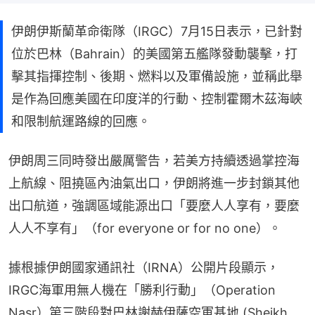
伊朗伊斯蘭革命衛隊（IRGC）7月15日表示，已針對
位於巴林（Bahrain）的美國第五艦隊發動襲擊，打
擊其指揮控制、後期、燃料以及軍備設施，並稱此舉
是作為回應美國在印度洋的行動、控制霍爾木茲海峽
和限制航運路線的回應。
伊朗周三同時發出嚴厲警告，若美方持續透過掌控海
上航線、阻撓區內油氣出口，伊朗將進一步封鎖其他
出口航道，強調區域能源出口「要麼人人享有，要麼
人人不享有」（for everyone or for no one）。
據根據伊朗國家通訊社（IRNA）公開片段顯示，
IRGC海軍用無人機在「勝利行動」（Operation 
Nasr）第三階段對巴林謝赫伊薩空軍基地 (Sheikh 