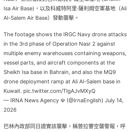
Isa Air Base)，以及科威特阿里·薩利姆空軍基地（Ali 
Al-Salem Air Base）發動襲擊。
The footage shows the IRGC Navy drone attacks
in the 3rd phase of Operation Nasr 2 against
multiple enemy warehouses containing weapons,
vessel parts, and aircraft components at the
Sheikh Isa base in Bahrain, and also the MQ9
drone deployment ramp at Ali Al-Salem base in
Kuwait.
pic.twitter.com/TlgAJvMXyQ
— IRNA News Agency ☫ (@IrnaEnglish)
July 14,
2026
巴林內政部同日證實該襲擊，稱曾拉響空襲警報，呼