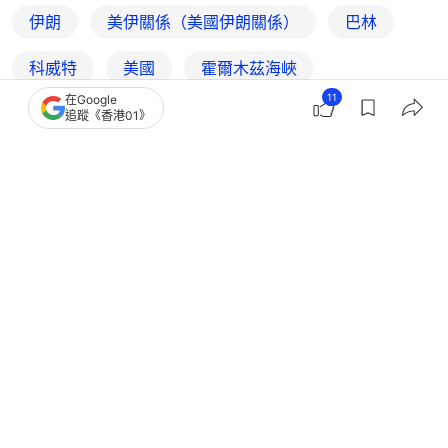
伊朗
美伊關係（美國伊朗關係）
巴林
科威特
美國
霍爾木茲海峽
11
在Google
追蹤《香港01》
33
3
0
2
0
國際
即時國際
美官員指貨船在霍爾木茲海峽遭伊朗襲
擊 聯合國暫停疏散滯留船隻