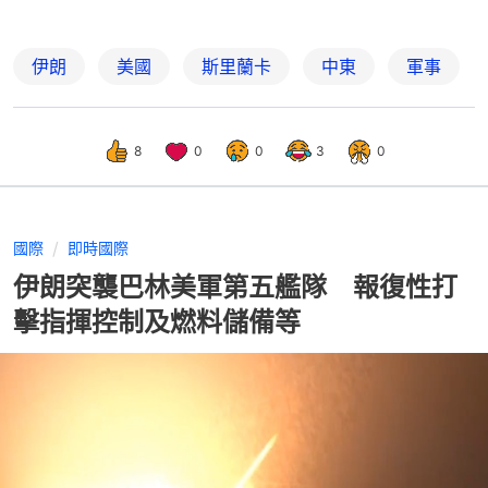
伊朗
美國
斯里蘭卡
中東
軍事
8
0
0
3
0
國際
即時國際
伊朗突襲巴林美軍第五艦隊 報復性打
擊指揮控制及燃料儲備等