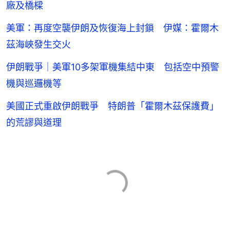
廠及橋樑
美軍：再度空襲伊朗及恢復海上封鎖 伊媒：霍爾木
茲海峽發生交火
伊朗戰爭｜美軍10多架軍機集結中東 包括空中預警
機與巡邏機等
美國正式重啟伊朗戰爭 特朗普「霍爾木茲保護費」
的荒謬與道理