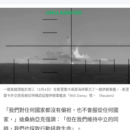
一艘美國潛艇於周三（3月4日）在斯里蘭卡南部海岸擊沉了一艘伊朗軍艦。 -斯里
蘭卡外交部長赫拉特確認這艘伊朗軍艦為「IRIS Dena」號。 （Reuters）
「我們對任何國家都沒有偏袒，也不會服從任何國
家，」迪桑納亞克强調：「但在我們維持中立的同
時，我們也採取行動拯救生命」。