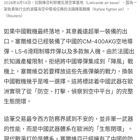
2026年4月14日，拉脫維亞利耶爾瓦德空軍基地（Lielvarde air base），圖為一
架負責執行北約波羅海空中警戒任務的法國陣風戰機（Rafale fighter jet）。
（Reuters）
如果中國戰機最終落地，其意義遠超單一裝備的出
口。塞爾維亞已經裝備了中國的CM-400AKG空地導
彈、LS-6滑翔制導炸彈以及多款無人機。由於法國出
於知識產權限制，拒絕將中國導彈集成到「陣風」戰
機上，塞爾維亞若要釋放這些先進彈藥的戰力，換裝
中國戰機幾乎是唯一選擇。這將標誌着中國武器在歐
洲實現了從「防空、打擊、偵察到空中平台」的完整
生態閉環。
這筆交易最令西方防務界感到不安的，並非單一武器
的性能，而是中國武器體系在歐洲的「生態閉環」。
現代戰爭打的是體系。塞爾維亞已經擁有了中國的防