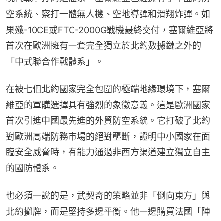
空系統、察打一體無人機、空地導彈和滑翔炸彈。如
果殲-10CE或FTC-2000G戰機最終交付，塞爾維亞將
首次在歐洲擁有一套完全獨立於北約數據鏈之外的
「中式聯合作戰體系」。
在被七個北約國家完全包圍的極端地緣環境下，塞爾
維亞的軍購選擇具有強烈的象徵意義。這是歐洲國家
首次引進中國最先進的外貿防空系統。它打破了北約
對歐洲高端防務市場的絕對壟斷，證明中小國家在面
臨安全威脅時，有能力通過非西方渠道建立獨立自主
的國防體系。
也必須一說的是，武契奇的策略並非「倒向東方」與
北約攤牌，而是堅持多邊平衡。他一邊購買法國「陣