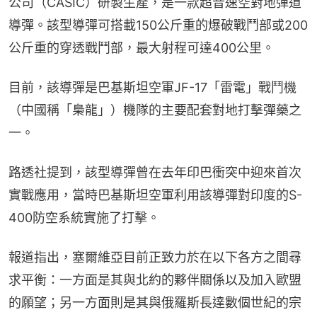
公司（CASIC）研製生產，是一款超音速空對地彈道
導彈。該型導彈可搭載150公斤重的爆破戰鬥部或200
公斤重的穿透戰鬥部，最大射程可達400公里。
目前，該導彈是巴基斯坦空軍JF-17「雷電」戰鬥機
（中國稱「梟龍」）機隊的主要配套對地打擊彈藥之
一。
路透社提到，該型導彈曾在去年印巴衝突中迎來首次
實戰應用，當時巴基斯坦空軍利用該導彈對印度的S-
400防空系統實施了打擊。
報道指出，塞爾維亞目前正致力於在以下各方之間尋
求平衡：一方面是其與北約的夥伴關係以及加入歐盟
的願望；另一方面則是其與俄羅斯長達數個世紀的宗