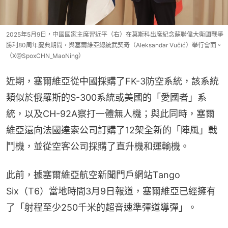
2025年5月9日，中國國家主席習近平（右）在莫斯科出席紀念蘇聯偉大衛國戰爭
勝利80周年慶典期間，與塞爾維亞總統武契奇（Aleksandar Vučić）舉行會面。
（X@SpoxCHN_MaoNing）
近期，塞爾維亞從中國採購了FK-3防空系統，該系統
類似於俄羅斯的S-300系統或美國的「愛國者」系
統，以及CH-92A察打一體無人機；與此同時，塞爾
維亞還向法國達索公司訂購了12架全新的「陣風」戰
鬥機，並從空客公司採購了直升機和運輸機。
此前，據塞爾維亞航空新聞門戶網站Tango 
Six（T6）當地時間3月9日報道，塞爾維亞已經擁有
了「射程至少250千米的超音速準彈道導彈」。