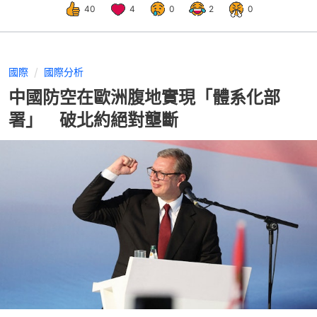
40
4
0
2
0
國際
國際分析
中國防空在歐洲腹地實現「體系化部
署」 破北約絕對壟斷