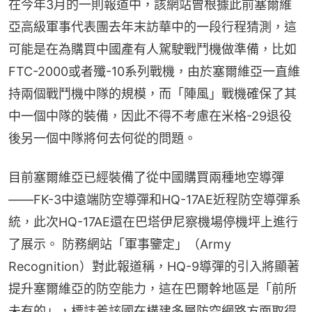
在今年3月的一則報道中，該網站曾根據此前塞爾維
亞高級軍事代表團去年末訪華中的一段行程猜測，這
可能是在為購買中國產有人駕駛戰鬥機做準備，比如
FTC-2000或者殲-10系列戰機，由於塞爾維亞一直維
持兩個戰鬥機中隊的規模，而「陣風」戰機確保了其
中一個中隊的裝備，因此不得不考慮在米格-29退役
後另一個中隊將何去何從的問題。
目前塞爾維亞已經裝備了從中國購買兩種地空導彈
——FK-3中遠端防空導彈和HQ-17AE近程防空導彈系
統，此次HQ-17AE還在巴塔伊尼察機場停機坪上進行
了展示。 防務網站「軍事鑒定」（Army 
Recognition）對此報道稱，HQ-9導彈的引入將顯著
提升塞爾維亞的防空能力，這在巴爾幹地區是「前所
未有的」，標誌着該國在構建多層防空網路方面取得