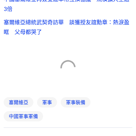
3倍
塞爾維亞總統武契奇訪華 談獲授友誼勳章：熱淚盈
眶 父母都哭了
塞爾維亞
軍事
軍事裝備
中國軍事軍備