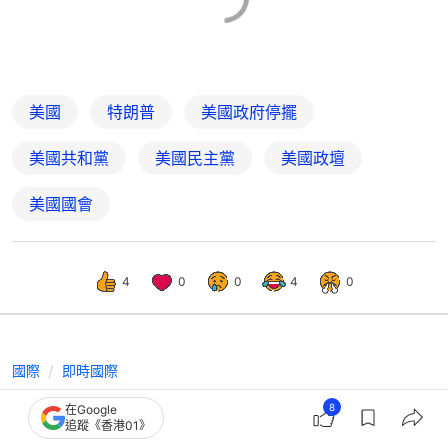
美國
特朗普
美國政府停擺
美國共和黨
美國民主黨
美國政壇
美國國會
4
0
0
4
0
國際
即時國際
美國土安全部持續停擺 乘客不滿機場
8
在Google
追蹤《香港01》
秩序 TSA人員遇襲率激增5倍