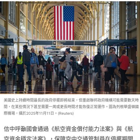
美國史上持續時間最長的政府停擺即將結束，但重啟聯邦政府機構可能需要數天時
間，在某些情況下甚至需要一周或更長時間才能恢復正常運作。圖為列根華盛頓國
際機場，攝於2025年11月11日。(Reuters)
信中呼籲國會通過《航空資金償付能力法案》與《航
空資金穩定法案》，保障空中交通管制員在停擺期間