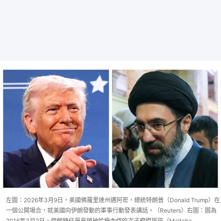
左圖：2026年3月9日，美國佛羅里達州邁阿密，總統特朗普（Donald Trump）在
一個公開場合，就美國向伊朗發動的軍事行動發表講話。（Reuters）右圖：圖為
2016年3月2日，伊朗時任最高領袖哈梅內伊的次子穆傑塔巴（Mojtaba