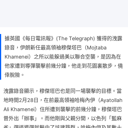
據英國《每日電訊報》(The Telegraph) 獲得的洩露
錄音，伊朗新任最高領袖穆傑塔巴（Mojtaba
Khamenei）之所以能躲過美以聯合空襲，是因為在
他家遭到導彈襲擊前幾分鐘，他走到花園裏散步，僥
倖脫險。
洩露錄音顯示，穆傑塔巴也是同一場襲擊的目標。當
地時間2月28日，在前最高領袖哈梅內伊（Ayatollah 
Ali Khamenei）住所遭到襲擊的前幾分鐘，穆傑塔巴
曾外出「辦事」。而他剛與父親分開，以色列「藍麻
雀」彈道導彈就擊中了該建築群，哈梅內伊及其數十