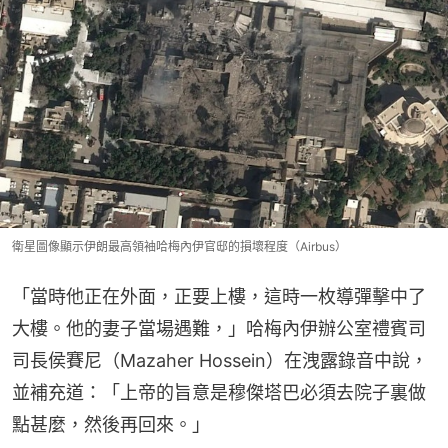
衛星圖像顯示伊朗最高領袖哈梅內伊官邸的損壞程度（Airbus）
「當時他正在外面，正要上樓，這時一枚導彈擊中了
大樓。他的妻子當場遇難，」哈梅內伊辦公室禮賓司
司長侯賽尼（Mazaher Hossein）在洩露錄音中說，
並補充道：「上帝的旨意是穆傑塔巴必須去院子裏做
點甚麼，然後再回來。」