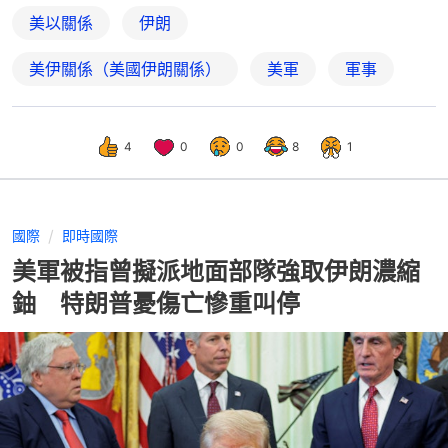
美以關係
伊朗
美伊關係（美國伊朗關係）
美軍
軍事
4
0
0
8
1
國際
即時國際
美軍被指曾擬派地面部隊強取伊朗濃縮
鈾 特朗普憂傷亡慘重叫停