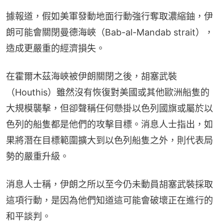
據報道，假如美軍發動地面行動強行奪取濃縮鈾，伊
朗可能會關閉曼德海峽（Bab-al-Mandab strait），
造成更嚴重的經濟損失。
在霍爾木茲海峽被伊朗關閉之後，胡塞武裝
（Houthis）雖然沒有恢復對美國或其他歐洲船隻的
大規模襲擊，但卻聲稱任何懸掛以色列國旗或屬於以
色列的船隻都是他們的攻擊目標。消息人士指出，如
果將潛在目標範圍擴大到以色列船隻之外，則代表局
勢的嚴重升級。
消息人士稱，伊朗之所以至今仍未動員胡塞武裝採取
這項行動，是因為他們知道這可能會破壞正在進行的
和平談判。