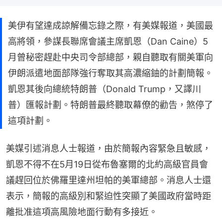
美伊有望達成諒解備忘錄之際，有美媒報道，美國最
高將領，參謀長聯席會議主席凱恩（Dan Caine）5
月曾秘密趕赴中央司令部總部，親自聽取有關美軍向
伊朗派遣地面部隊強行奪取其高濃縮鈾的計劃簡報。
凱恩其後向總統特朗普（Donald Trump，又譯川
普）匯報計劃。特朗普最終聽取幕僚的勸告，煞停了
這項計劃。
美媒引述消息人士報道，由於簡報內容緊急且敏感，
凱恩不得不在5月19日從布魯塞爾的北約高級官員會
議趕回位於佛羅里達州坦帕的美軍總部。消息人士還
表示，簡報的高級別和緊迫性突顯了美國政府當時距
離批准這項高風險地面行動有多接近。