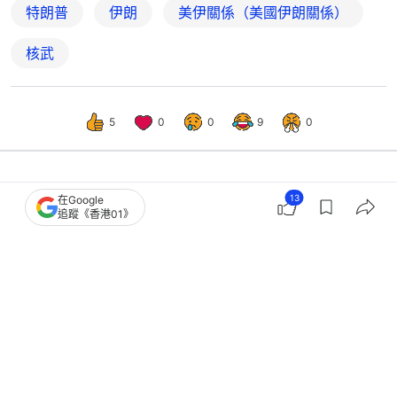
特朗普
伊朗
美伊關係（美國伊朗關係）
核武
5
0
0
9
0
13
國際
即時國際
在Google
追蹤《香港01》
美國擬向中東增派萬人地面部隊 加強
伊朗談判軍事施壓