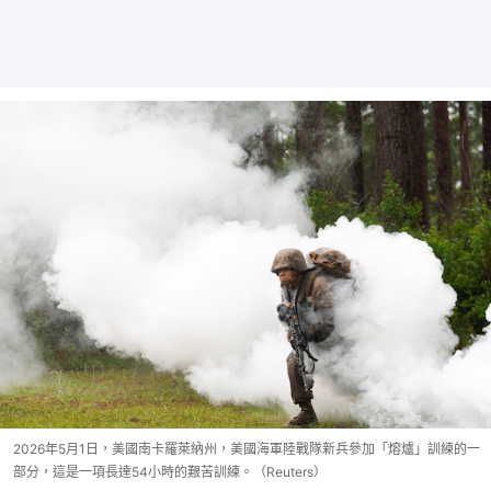
2026年5月1日，美國南卡羅萊納州，美國海軍陸戰隊新兵參加「熔爐」訓練的一
部分，這是一項長達54小時的艱苦訓練。（Reuters）