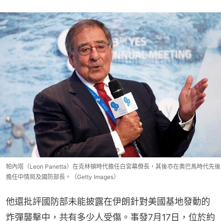
帕內塔（Leon Panetta）在克林頓時代擔任白宮幕僚長，其後亦在奧巴馬時代先後
擔任中情局及國防部長。（Getty Images）
他還批評國防部未能披露在伊朗針對美國基地發動的
炸彈襲擊中，共有多少人受傷。事發7月17日，位於約