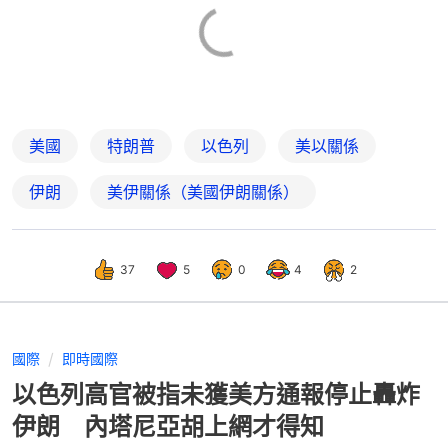
美國
特朗普
以色列
美以關係
伊朗
美伊關係（美國伊朗關係）
37
5
0
4
2
國際
即時國際
以色列高官被指未獲美方通報停止轟炸
伊朗 內塔尼亞胡上網才得知