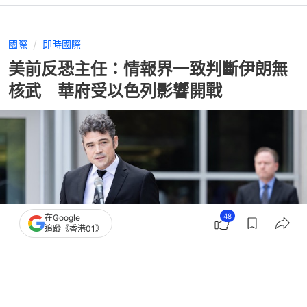
國際
即時國際
美前反恐主任：情報界一致判斷伊朗無
核武 華府受以色列影響開戰
48
在Google
追蹤《香港01》
撰文：
藺思含
出版：
2026-05-11 16:24
更新：
2026-05-11 16:46