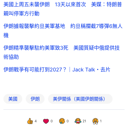
美國上周五未襲伊朗 13天以來首次 美媒：特朗普
親叫停軍方行動
伊朗據報襲擊約旦美軍基地 約旦稱攔截7導彈6無人
機
伊朗精準襲擊駐約美軍致3死 美國質疑中俄提供技
術協助
伊朗戰爭有可能打到2027？｜Jack Talk・去片
美國
伊朗
美伊關係（美國伊朗關係）
4
0
0
21
1