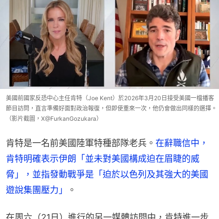
美國前國家反恐中心主任肯特（Joe Kent）於2026年3月20日接受美國一檔播客
節目訪問，直言準備好面對政治報復，但即使重來一次，他仍會做出同樣的選擇。
（影片截圖，X@FurkanGozukara）
肯特是一名前美國陸軍特種部隊老兵。
在辭職信中，
肯特明確表示伊朗「並未對美國構成迫在眉睫的威
脅」，並指發動戰爭是「迫於以色列及其強大的美國
遊說集團壓力」
。
在周六（21日）進行的另一媒體訪問中，肯特進一步