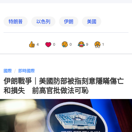
特朗普
以色列
伊朗
美國
4
0
0
9
1
國際
即時國際
伊朗戰爭｜美國防部被指刻意隱瞞傷亡
和損失 前高官批做法可恥