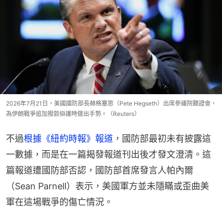
2026年7月21日，美國國防部長赫格塞思（Pete Hegseth）出席參議院聽證會，
為伊朗戰爭追加撥款辯護時做出手勢。（Reuters）
不過
根據《紐約時報》報道
，國防部最初未有披露這
一數據，而是在一篇揭發報道刊出後才發文澄清。這
篇報道遭國防部否認，國防部首席發言人帕內爾
（Sean Parnell）表示，美國軍方並未隱瞞或歪曲美
軍在這場戰爭的傷亡情況。