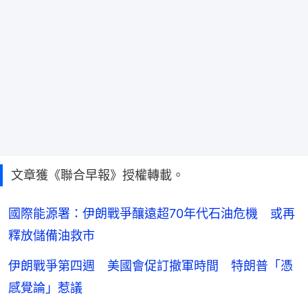
文章獲《聯合早報》授權轉載。
國際能源署：伊朗戰爭釀遠超70年代石油危機 或再
釋放儲備油救市
伊朗戰爭第四週 美國會促訂撤軍時間 特朗普「憑
感覺論」惹議