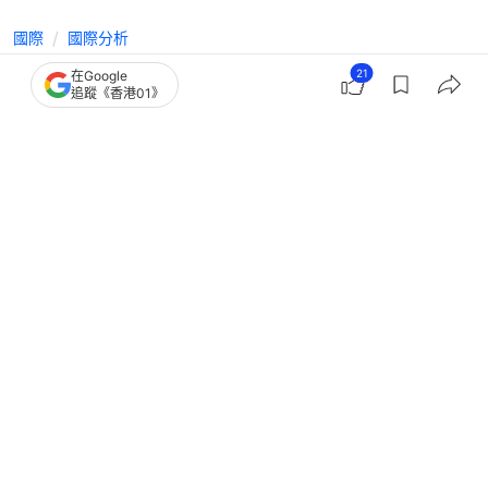
國際
國際分析
特朗普叫停轟炸 以色列上網才得知
21
在Google
追蹤《香港01》
伊朗如何掌握戰爭節奏？
撰文：
葉德豪
出版：
2026-08-03 13:25
更新：
2026-08-03 13:25