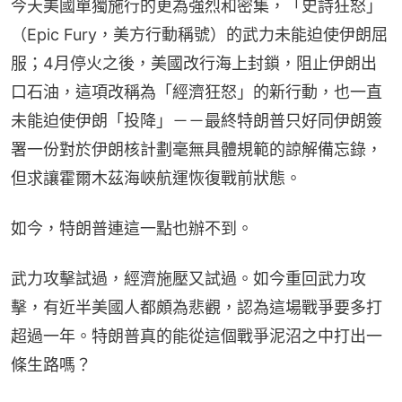
今天美國單獨施行的更為強烈和密集，「史詩狂怒」
（Epic Fury，美方行動稱號）的武力未能迫使伊朗屈
服；4月停火之後，美國改行海上封鎖，阻止伊朗出
口石油，這項改稱為「經濟狂怒」的新行動，也一直
未能迫使伊朗「投降」－－最終特朗普只好同伊朗簽
署一份對於伊朗核計劃毫無具體規範的諒解備忘錄，
但求讓霍爾木茲海峽航運恢復戰前狀態。
如今，特朗普連這一點也辦不到。
武力攻擊試過，經濟施壓又試過。如今重回武力攻
擊，有近半美國人都頗為悲觀，認為這場戰爭要多打
超過一年。特朗普真的能從這個戰爭泥沼之中打出一
條生路嗎？