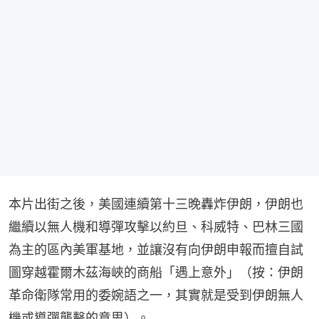
本片出街之後，美國連續第十三晚轟炸伊朗，伊朗也
繼續以無人機和導彈攻擊以約旦、科威特、巴林三國
為主的區內美軍基地，並讓沒有向伊朗申報而擅自試
圖穿越霍爾木茲海峽的商船「遇上意外」（按：伊朗
革命衛隊常用的委婉語之一，其實就是受到伊朗無人
機或導彈襲擊的意思）。