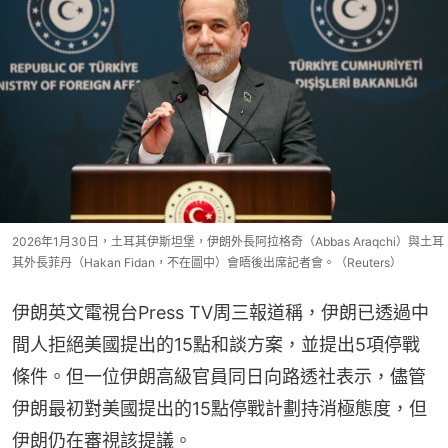
2026年1月30日，土耳其伊斯坦堡，伊朗外長阿拉格奇（Abbas Araqchi）與土耳
其外長菲丹（Hakan Fidan，不在圖中）會晤後出席記者會。（Reuters）
伊朗英文電視台Press TV周三報道稱，伊朗已透過中
間人拒絕美國提出的15點和談方案，並提出5項停戰
條件。但一位伊朗高級官員同日向路透社表示，儘管
伊朗最初對美國提出的15點停戰計劃持消極態度，但
伊朗仍在審視該提議。