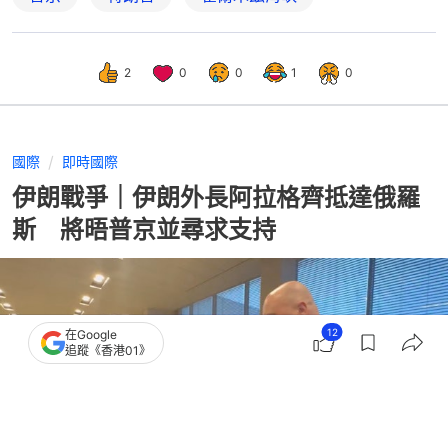
2
0
0
1
0
國際
即時國際
伊朗戰爭｜伊朗外長阿拉格齊抵達俄羅
斯 將晤普京並尋求支持
12
在Google
追蹤《香港01》