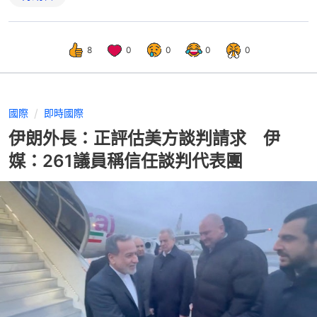
8
0
0
0
0
國際
即時國際
伊朗外長：正評估美方談判請求 伊
媒：261議員稱信任談判代表團