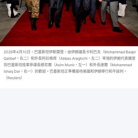
2026年4月10日，巴基斯坦伊斯蘭堡，由伊朗議長卡利巴夫（Mohammad Baqer
Qalibaf，右二）和外長阿拉格齊（Abbas Araghchi，左二）率領的伊朗代表團受
到巴基斯坦陸軍參謀長穆尼爾（Asim Munir，左一）和外長達爾（Mohammad
Ishaq Dar，右一）的歡迎。巴基斯坦正準備接待美國和伊朗舉行和平談判。
（Reuters）