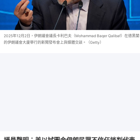
2025年12月2日，伊朗議會議長卡利巴夫（Mohammad Baqer Qalibaf）在德黑蘭
的伊朗議會大廈舉行的新聞發布會上與媒體交談。（Getty）