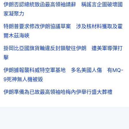
伊朗否認總統致函最高領袖請辭 稱謠言企圖破壞國
家凝聚力
特朗普要求修改伊朗協議草案 涉及核材料獲取及霍
爾木茲海峽
掛岡比亞國旗貨輪違反封鎖駛往伊朗 遭美軍導彈打
擊
伊朗據報襲科威特空軍基地 多名美國人傷 有MQ-
9死神無人機被毀
伊朗準備為已故最高領袖哈梅內伊舉行盛大葬禮