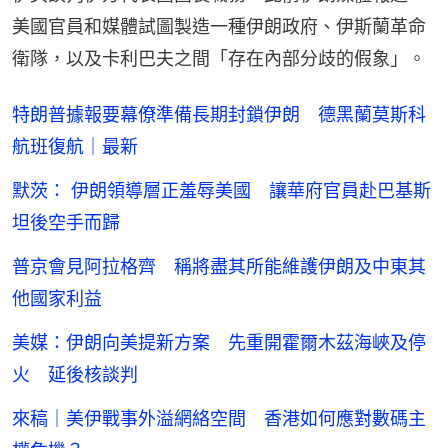
美國官員和媒體試圖製造一種伊朗政府、伊斯蘭革命
衛隊，以及卡利巴夫之間「存在內部分歧的假象」。
特朗普據報要幕僚準備長期封鎖伊朗 德黑蘭莫斯科
航班復航｜最新
默茨： 伊朗領導層正羞辱美國 讓華府官員赴巴基斯
坦後空手而歸
普京會見阿拉格齊 稱將盡其所能維護伊朗及中東其
他國家利益
美媒：伊朗向美提新方案 先重開霍爾木茲海峽及停
火 延後核談判
來稿｜美伊戰事外溢網絡空間 香港如何應對數碼主