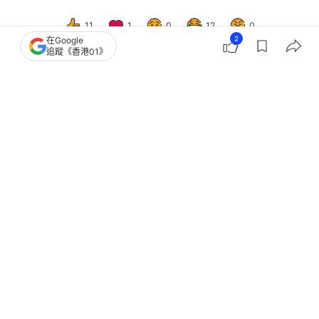
11
1
0
12
0
2
在Google
追蹤《香港01》
國際
即時國際
美國航空擬明年與SpaceX合作 為逾
500架空中巴士安裝星鏈Wi-Fi