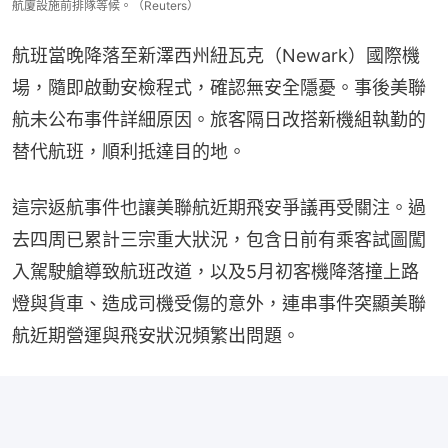
航廈設施前排隊等候。（Reuters）
航班當晚降落至新澤西州紐瓦克（Newark）國際機
場，隨即啟動安檢程式，確認無安全隱憂。事後美聯
航未公布事件詳細原因。旅客隔日改搭新機組執勤的
替代航班，順利抵達目的地。
這宗返航事件也讓美聯航近期飛安爭議再受關注。過
去四周已累計三宗重大狀況，包含日前有乘客試圖闖
入駕駛艙導致航班改道，以及5月初客機降落撞上路
燈與貨車、造成司機受傷的意外，連串事件突顯美聯
航近期營運與飛安狀況頻繁出問題。