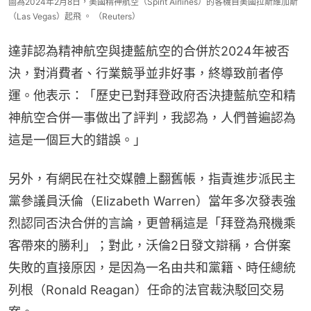
圖為2024年2月8日，美國精神航空（Spirit Airlines）的客機自美國拉斯維加斯
（Las Vegas）起飛 。 （Reuters）
達菲認為精神航空與捷藍航空的合併於2024年被否
決，對消費者、行業競爭並非好事，終導致前者停
運。他表示：「歷史已對拜登政府否決捷藍航空和精
神航空合併一事做出了評判，我認為，人們普遍認為
這是一個巨大的錯誤。」
另外，有網民在社交媒體上翻舊帳，指責進步派民主
黨參議員沃倫（Elizabeth Warren）當年多次發表強
烈認同否決合併的言論，更曾稱這是「拜登為飛機乘
客帶來的勝利」；對此，沃倫2日發文辯稱，合併案
失敗的直接原因，是因為一名由共和黨籍、時任總統
列根（Ronald Reagan）任命的法官裁決駁回交易