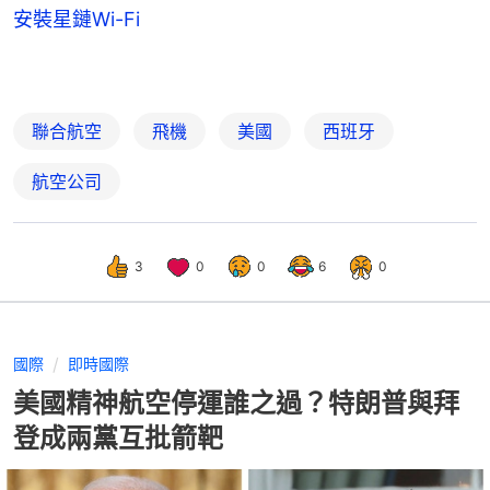
安裝星鏈Wi-Fi
聯合航空
飛機
美國
西班牙
航空公司
3
0
0
6
0
國際
即時國際
美國精神航空停運誰之過？特朗普與拜
登成兩黨互批箭靶