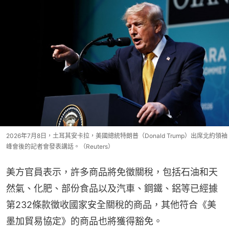
2026年7月8日，土耳其安卡拉，美國總統特朗普（Donald Trump）出席北約領袖
峰會後的記者會發表講話。（Reuters）
美方官員表示，許多商品將免徵關稅，包括石油和天
然氣、化肥、部份食品以及汽車、鋼鐵、鋁等已經據
第232條款徵收國家安全關稅的商品，其他符合《美
墨加貿易協定》的商品也將獲得豁免。