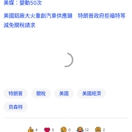
美媒：變動50次
美國鋁廠大火重創汽車供應鏈 特朗普政府拒福特等
減免關稅請求
特朗普
關稅
美國
美國經濟
貝森特
4
0
0
12
2