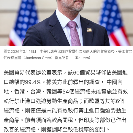
圖為2026年3月16日，中美代表在法國巴黎舉行為期兩天的經貿會談後，美國貿易
代表格里爾（Jamieson Greer）會見記者。（Reuters）
美國貿易代表辦公室表示，該60個貿易夥伴佔美國進
口總額的99.4%。據美方此前釋出的調查， 中國內
地、香港、台灣、韓國等54個經濟體未能實施並有效
執行禁止進口強迫勞動生產商品；而歐盟等其餘6個
經濟體，則僅僅是未能有效執行禁止進口強迫勞動生
產商品。前者須面臨較高關稅，但印度等部份已作出
改善的經濟體，則獲調降至較低稅率的類別。