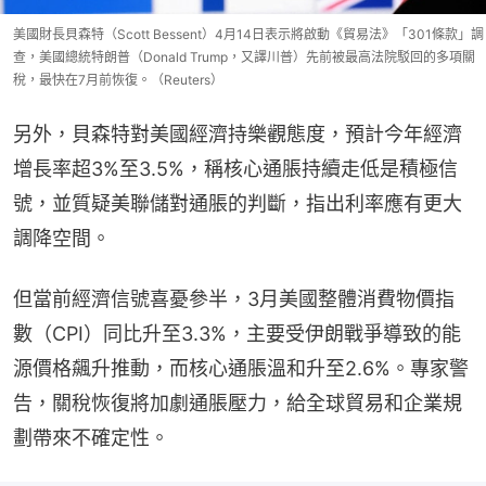
美國財長貝森特（Scott Bessent）4月14日表示將啟動《貿易法》「301條款」調
查，美國總統特朗普（Donald Trump，又譯川普）先前被最高法院駁回的多項關
稅，最快在7月前恢復。（Reuters）
另外，貝森特對美國經濟持樂觀態度，預計今年經濟
增長率超3%至3.5%，稱核心通脹持續走低是積極信
號，並質疑美聯儲對通脹的判斷，指出利率應有更大
調降空間。
但當前經濟信號喜憂參半，3月美國整體消費物價指
數（CPI）同比升至3.3%，主要受伊朗戰爭導致的能
源價格飆升推動，而核心通脹溫和升至2.6%。專家警
告，關稅恢復將加劇通脹壓力，給全球貿易和企業規
劃帶來不確定性。