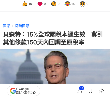
10
0
0
15
9
國際
即時國際
貝森特：15%全球關稅本週生效 冀引
其他條款150天內回調至原稅率
18
在Google
追蹤《香港01》