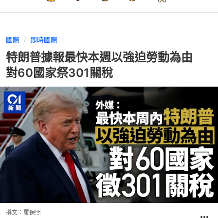
國際
即時國際
特朗普據報最快本週以強迫勞動為由
對60國家祭301關稅
撰文：
羅保熙