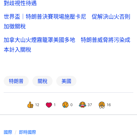
對歧視性待遇
世界盃｜特朗普決賽現場施壓卡尼 促解決山火否則
加徵關稅
加拿大山火煙霧籠罩美國多地 特朗普威脅將污染成
本計入關稅
特朗普
關稅
美國
12
1
0
37
16
國際
即時國際