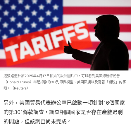
這張路透社於2025年4月17日拍攝的設計圖片中，可以看到美國總統特朗普
（Donald Trump）舉起拇指的3D列印微模型、美國國旗以及寫着「關稅」的字
眼。（Reuters）
另外，美國貿易代表辦公室已啟動一項針對16個國家
的第301條款調查，調查相關國家是否存在產能過剩
的問題，但該調查尚未完成。