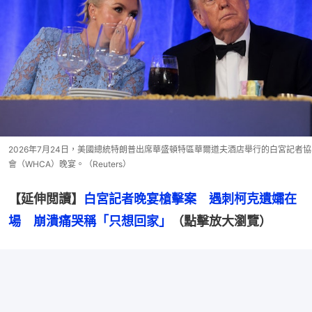
2026年7月24日，美國總統特朗普出席華盛頓特區華爾道夫酒店舉行的白宮記者協
會（WHCA）晚宴。（Reuters）
【延伸閲讀】
白宮記者晚宴槍擊案　遇刺柯克遺孀在
場　崩潰痛哭稱「只想回家」
（點擊放大瀏覽）