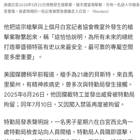
美國白宮2026年5月23日傍晚發生槍擊案，槍手遭當場擊斃，另有一名途人中槍身
受重傷。身處現場的一批記者被緊急撤離走入白宮。（Reuters）
他把這宗槍擊與上個月白宮記者協會晚宴外發生的槍
擊案聯繫起來，稱「這恰恰說明，為所有未來的總統
打造華盛頓特區有史以來最安全、最可靠的專屬空間
是多麼重要」。
美國媒體稍早前報道，槍手為21歲的貝斯特，來自馬
里蘭州，有精神疾病史，曾多次與特勤局發生接觸。
2025年6月26日，他因攔截特工並發出威脅被特勤局
拘留；同年7月10日，又因闖入禁區再度被拘留。
特勤局發表聲明說，一名男子星期六在白宮西北角一
處特勤局檢查站向人員開槍，特勤局人員隨即還擊，