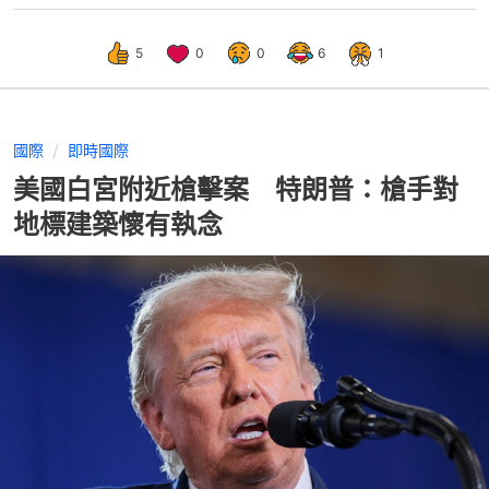
5
0
0
6
1
國際
即時國際
美國白宮附近槍擊案 特朗普：槍手對
地標建築懷有執念