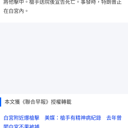
將他擊中。槍手送院後宣告死亡。事發時，特朗普正
在白宮內。
本文獲《聯合早報》授權轉載
白宮附近爆槍擊 美媒：槍手有精神病紀錄 去年曾
闖白宮不果被捕