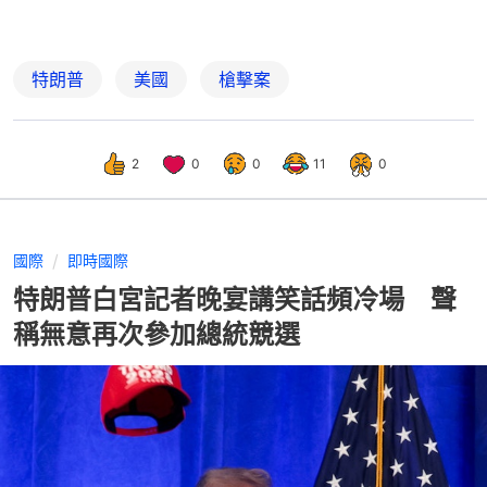
特朗普
美國
槍擊案
2
0
0
11
0
國際
即時國際
特朗普白宮記者晚宴講笑話頻冷場 聲
稱無意再次參加總統競選