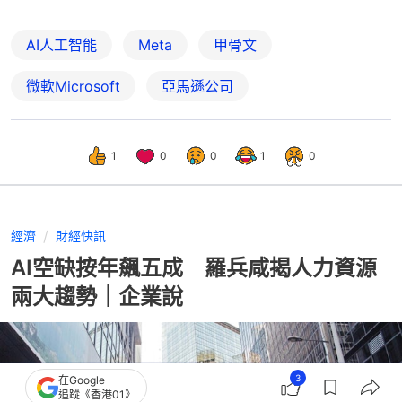
AI人工智能
Meta
甲骨文
微軟Microsoft
亞馬遜公司
1
0
0
1
0
經濟
財經快訊
AI空缺按年飆五成 羅兵咸揭人力資源
兩大趨勢｜企業說
3
在Google
追蹤《香港01》