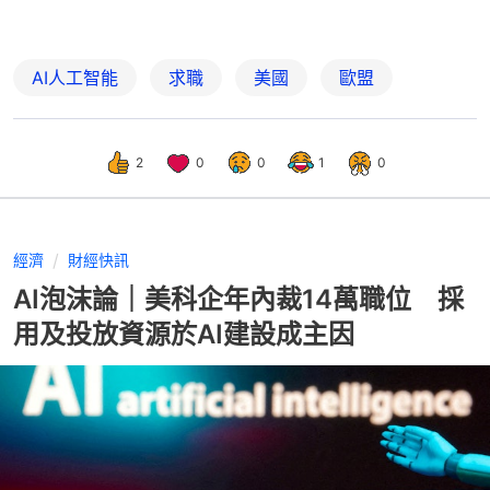
AI人工智能
求職
美國
歐盟
2
0
0
1
0
經濟
財經快訊
AI泡沫論｜美科企年內裁14萬職位 採
用及投放資源於AI建設成主因