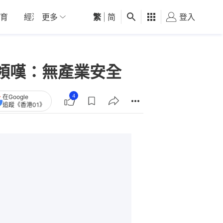
育
經濟
更多
01深圳
繁
觀點
|
简
健康
好食玩飛
登入
女
白領嘆：無產業安全
4
在Google
追蹤《香港01》