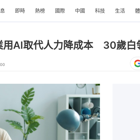
息
即時
熱榜
國際
中國
科技
生活
體
業用AI取代人力降成本 30歲
:00