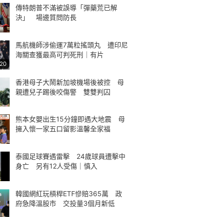
傳特朗普不滿被誤導「彈藥荒已解
決」 場邊質問防長
馬航機師涉偷運7萬粒搖頭丸 遭印尼
海關查獲最高可判死刑｜有片
:20
香港母子大鬧新加坡機場後被控 母
親遭兒子踢後咬傷警 雙雙判囚
熊本女嬰出生15分鐘即遇大地震 母
擁入懷一家五口留影溫馨全家福
泰國足球賽遇雷擊 24歲球員遭擊中
身亡 另有12人受傷｜慎入
韓國網紅玩槓桿ETF慘賠365萬 政
府急降溫股市 交投量3個月新低