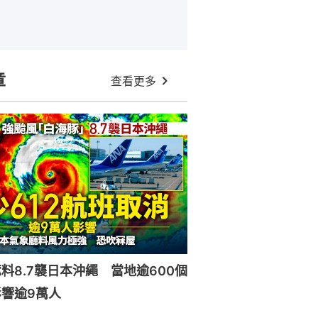
章
查看更多
料8.7襲日本沖繩 當地逾600個
響逾9萬人