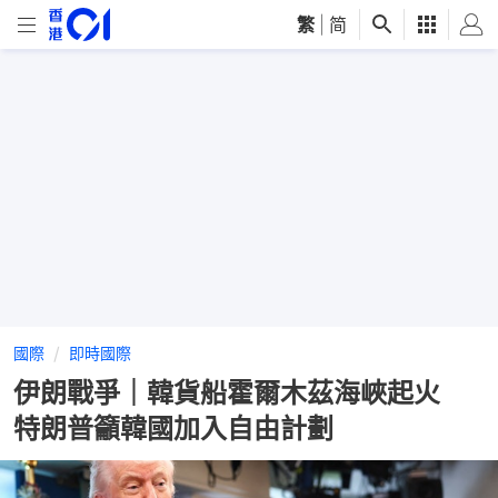
繁
|
简
國際
即時國際
伊朗戰爭｜韓貨船霍爾木茲海峽起火
特朗普籲韓國加入自由計劃