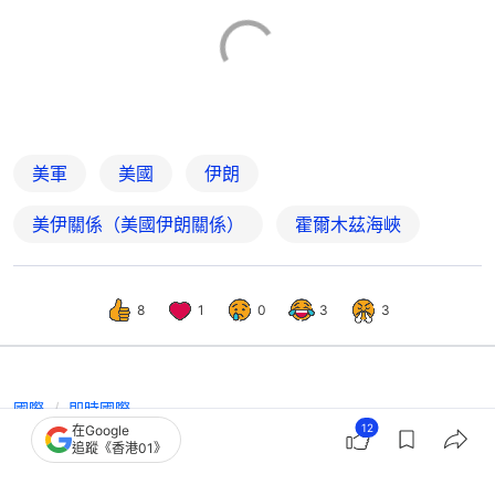
美軍
美國
伊朗
美伊關係（美國伊朗關係）
霍爾木茲海峽
8
1
0
3
3
國際
即時國際
12
在Google
美媒：美海軍暗助船隻通過霍爾木茲海
追蹤《香港01》
峽 但否認重啟「自由計劃」