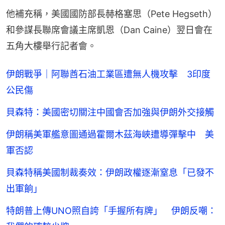
他補充稱，美國國防部長赫格塞思（Pete Hegseth）
和參謀長聯席會議主席凱恩（Dan Caine）翌日會在
五角大樓舉行記者會。
伊朗戰爭｜阿聯酋石油工業區遭無人機攻擊 3印度
公民傷
貝森特：美國密切關注中國會否加強與伊朗外交接觸
伊朗稱美軍艦意圖通過霍爾木茲海峽遭導彈擊中 美
軍否認
貝森特稱美國制裁奏效：伊朗政權逐漸窒息「已發不
出軍餉」
特朗普上傳UNO照自誇「手握所有牌」 伊朗反嘲：