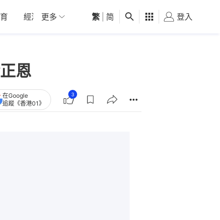
育
經濟
更多
01深圳
繁
觀點
|
简
健康
好食玩飛
登入
女
正恩
3
在Google
追蹤《香港01》