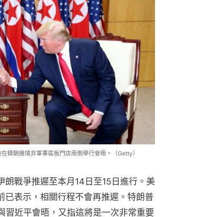
普在韓朝邊境非軍事區板門店南側舉行會晤。（Getty）
朗戰爭推遲至本月14日至15日進行。美
t）早前已表示，相關行程不會再推遲。特朗普
與習近平會晤，又指這將是一次非常重要