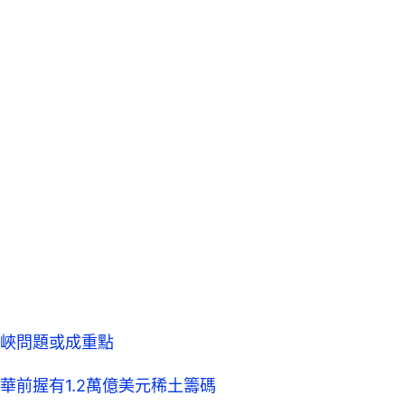
峽問題或成重點
華前握有1.2萬億美元稀土籌碼