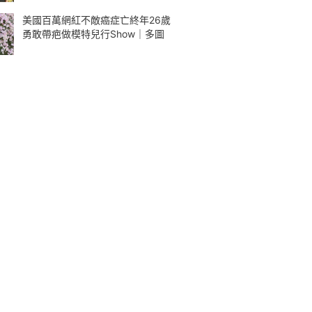
美國百萬網紅不敵癌症亡終年26歲
勇敢帶疤做模特兒行Show｜多圖