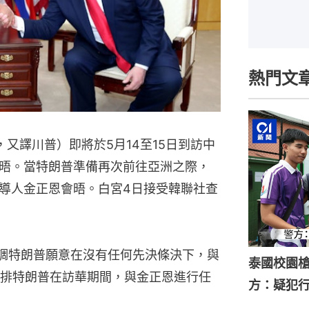
熱門文
mp，又譯川普）即將於5月14至15日到訪中
晤。當特朗普準備再次前往亞洲之際，
導人金正恩會晤。白宮4日接受韓聯社查
調特朗普願意在沒有任何先決條決下，與
泰國校園槍
排特朗普在訪華期間，與金正恩進行任
方：疑犯