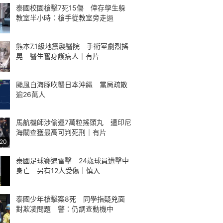
泰國校園槍擊7死15傷 倖存學生躲
教室半小時：槍手從教室旁走過
熊本7.1級地震襲醫院 手術室劇烈搖
晃 醫生奮身護病人｜有片
颱風白海豚吹襲日本沖繩 當局疏散
逾26萬人
馬航機師涉偷運7萬粒搖頭丸 遭印尼
海關查獲最高可判死刑｜有片
:20
泰國足球賽遇雷擊 24歲球員遭擊中
身亡 另有12人受傷｜慎入
泰國少年槍擊案8死 同學指疑兇面
對欺凌問題 警：仍調查動機中