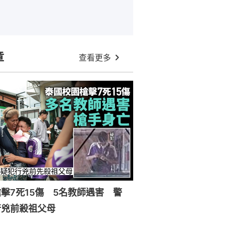
章
查看更多
擊7死15傷 5名教師遇害 警
行兇前殺祖父母