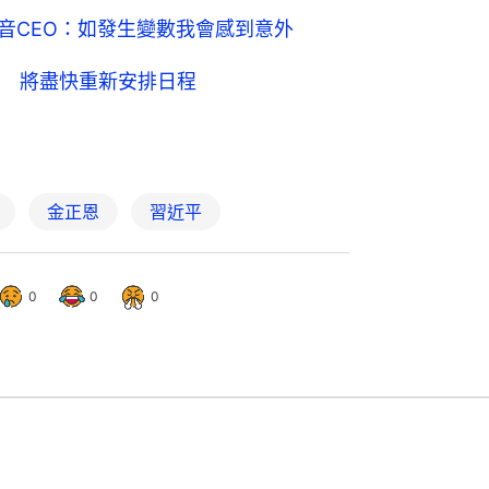
音CEO：如發生變數我會感到意外
 將盡快重新安排日程
金正恩
習近平
0
0
0