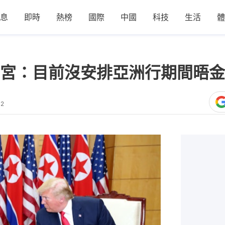
息
即時
熱榜
國際
中國
科技
生活
體
宮：目前沒安排亞洲行期間晤金
32