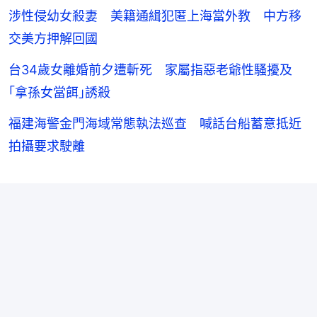
涉性侵幼女殺妻 美籍通緝犯匿上海當外教 中方移
交美方押解回國
台34歲女離婚前夕遭斬死 家屬指惡老爺性騷擾及
｢拿孫女當餌｣誘殺
福建海警金門海域常態執法巡查 喊話台船蓄意抵近
拍攝要求駛離