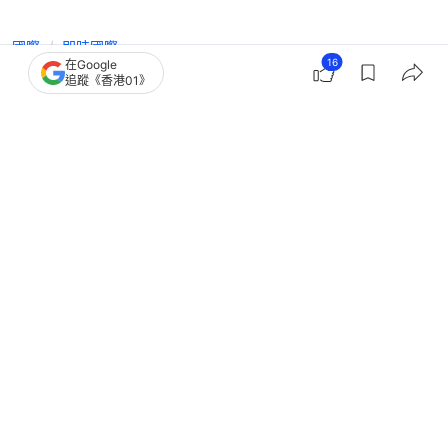
國際
即時國際
16
在Google
魯比奧：仍在審查140億美元對台軍
追蹤《香港01》
售 美國對台政策未改變
撰文：
劉耀洋
出版：
2026-06-03 10:35
更新：
2026-06-03 10:36