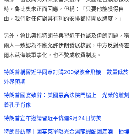
時，魯比奧未正面回應，但稱：「只要他能獲得自
由，我們對任何對其有利的安排都持開放態度。」
另外，魯比奧指特朗普與習近平也談及伊朗問題，稱
兩人一致認為不應允許伊朗發展核武，中方反對將霍
爾木茲海峽軍事化，也不贊成收費制度。
特朗普稱習近平同意訂購200架波音飛機 數量低於
外界預期
特朗普國宴致辭：美國最高法院門楣上 光榮的雕刻
着孔子肖像
特朗普宣布邀請習近平伉儷9月24日訪美
特朗普訪華｜國宴菜單曝光金湯龍蝦配國產酒 播埋