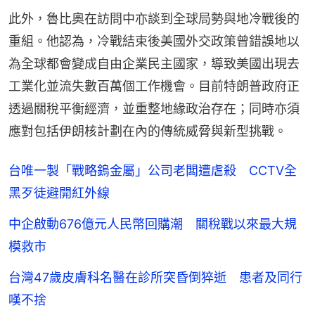
此外，魯比奧在訪問中亦談到全球局勢與地冷戰後的
重組。他認為，冷戰結束後美國外交政策曾錯誤地以
為全球都會變成自由企業民主國家，導致美國出現去
工業化並流失數百萬個工作機會。目前特朗普政府正
透過關稅平衡經濟，並重整地緣政治存在；同時亦須
應對包括伊朗核計劃在內的傳統威脅與新型挑戰。
台唯一製「戰略鎢金屬」公司老闆遭虐殺 CCTV全
黑歹徒避開紅外線
中企啟動676億元人民幣回購潮 關稅戰以來最大規
模救市
台灣47歲皮膚科名醫在診所突昏倒猝逝 患者及同行
嘆不捨