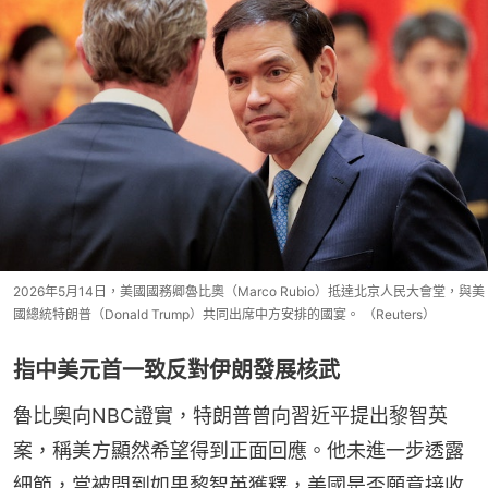
2026年5月14日，美國國務卿魯比奧（Marco Rubio）抵達北京人民大會堂，與美
國總統特朗普（Donald Trump）共同出席中方安排的國宴。 （Reuters）
指中美元首一致反對伊朗發展核武
魯比奧向NBC證實，特朗普曾向習近平提出黎智英
案，稱美方顯然希望得到正面回應。他未進一步透露
細節，當被問到如果黎智英獲釋，美國是否願意接收