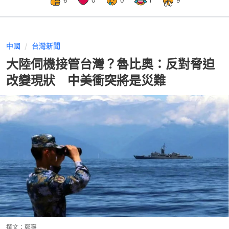
6
0
0
1
9
中國
台灣新聞
大陸伺機接管台灣？魯比奧：反對脅迫
改變現狀 中美衝突將是災難
撰文：
鄭寧