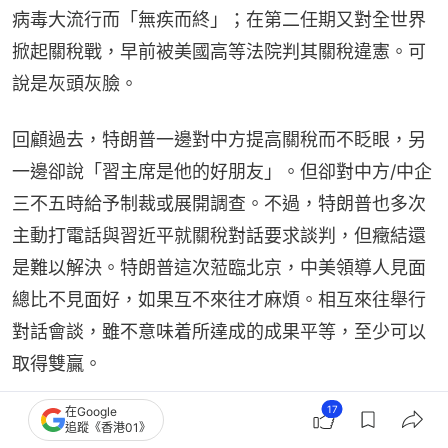
病毒大流行而「無疾而終」；在第二任期又對全世界
掀起關稅戰，早前被美國高等法院判其關稅違憲。可
說是灰頭灰臉。
回顧過去，特朗普一邊對中方提高關稅而不眨眼，另
一邊卻說「習主席是他的好朋友」。但卻對中方/中企
三不五時給予制裁或展開調查。不過，特朗普也多次
主動打電話與習近平就關稅對話要求談判，但癥結還
是難以解決。特朗普這次蒞臨北京，中美領導人見面
總比不見面好，如果互不來往才麻煩。相互來往舉行
對話會談，雖不意味着所達成的成果平等，至少可以
取得雙贏。
17
在Google
「習特會」這次構建「中美建設性戰略穩定關係」作
追蹤《香港01》