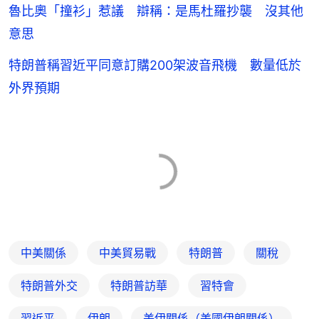
魯比奧「撞衫」惹議 辯稱：是馬杜羅抄襲 沒其他
意思
特朗普稱習近平同意訂購200架波音飛機 數量低於
外界預期
中美關係
中美貿易戰
特朗普
關稅
特朗普外交
特朗普訪華
習特會
習近平
伊朗
美伊關係（美國伊朗關係）