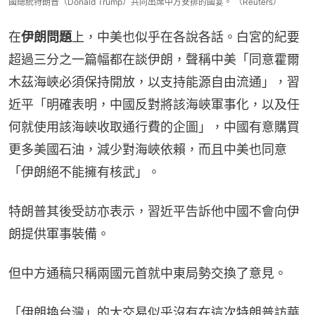
國總統特朗普（Donald Trump）共同出席中方安排的國宴。 （Reuters）
在
伊朗問題
上，中美也似乎在各說各話。白宮的紀要
超過三分之一篇幅都在談伊朗，聲稱中美「同意霍爾
木茲海峽必須保持開放，以支持能源自由流通」，習
近平「明確表明，中國反對將該海峽軍事化，以及任
何就使用該海峽收取通行費的企圖」，中國有意購買
更多美國石油，減少對海峽依賴，而且中美也同意
「伊朗絕不能擁有核武」。
特朗普其後受訪亦表示，習近平告訴他中國不會向伊
朗提供軍事裝備。
但中方通稿只稱兩國元首就中東局勢交換了意見。
「伊朗換台灣」的大交易似乎沒有在這次特朗普訪華