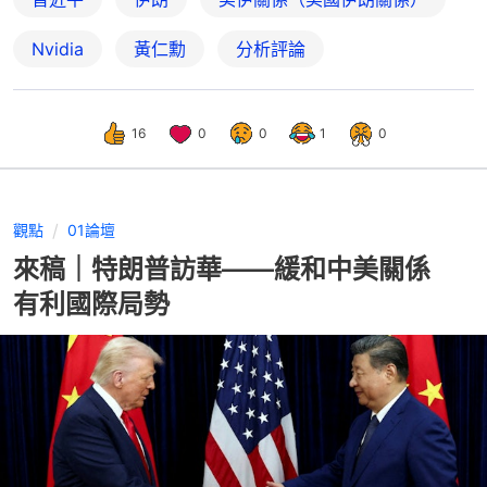
Nvidia
黃仁勳
分析評論
16
0
0
1
0
觀點
01論壇
來稿｜特朗普訪華——緩和中美關係
有利國際局勢