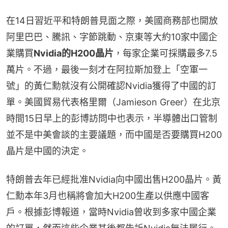
在14日習近平和特朗普見面之際，美國商務部也開放
阿里巴巴、騰訊、字節跳動、京東等大約10家中國企
業購買
Nvidia的H200晶片
，每家企業可採購最多7.5
萬片。不過，最後一刻才在阿拉斯加登上「空軍一
號」的黃仁勳就沒有公開確認Nvidia獲得了中國的訂
單。美國貿易代表格里爾（Jamieson Greer）在北京
時間15日早上的彭博訪問中也表示，半導體出口管制
並不是中美會談的主要議題，而中國是否要購買H200
晶片是中國的決定。
特朗普去年已經批准Nvidia向中國出售H200晶片。黃
仁勳本年3月也稱將會加大H200生產以供應中國客
戶。根據彭博報道，當時Nvidia曾收到多家中國企業