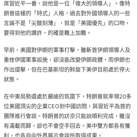
席習近平一番，說他是一位「偉大的領導人」。像特
朗普這樣的「特式」人格，過去對外國領導人的一些
言論不是「尖酸刻薄」，就是「美國優先」的口吻，
要得到他的讚許，的確是難上加難。
早前，美國對伊朗的軍事打擊，雖斬首伊朗領導人及
重挫伊國軍事設施，卻沒能改變伊朗政體，而伊朗也
作出還擊，但在巴基斯坦的斡旋下美伊目前處於停火
狀態。
在中東局勢還處於嚴峻的氛圍下，特朗普就率領20多
位美國頂尖的企業CEO到中國訪問，與習近平為首的
團隊進行會談。特朗普的訪京只能說順利完成，雖沒
有滿載而歸，卻也不會空手回去。美中雙方都各有獲
利，也各自向外界展示會談所取得成果。