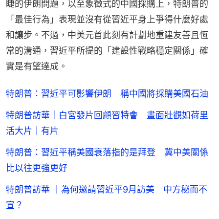
睫的伊朗問題，以至象徵式的中國採購上，特朗普的
「最佳行為」表現並沒有從習近平身上爭得什麼好處
和讓步。不過，中美元首此刻有計劃地重建友善且恆
常的溝通，習近平所提的「建設性戰略穩定關係」確
實是有望達成。
特朗普：習近平可影響伊朗 稱中國將採購美國石油
特朗普訪華｜白宮發片回顧習特會 畫面壯觀如荷里
活大片｜有片
特朗普：習近平稱美國衰落指的是拜登 冀中美關係
比以往更強更好
特朗普訪華 ｜為何邀請習近平9月訪美 中方秘而不
宣？