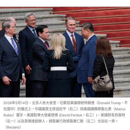
2026年5月14日，北京人民大會堂，在歡迎美國總統特朗普（Donald Trump，不
在圖中）的儀式上，中國國家主席習近平（右二）與美國國務卿魯比奧（Marco
Rubio）握手，美國駐華大使龐德偉 (David Perdue，右三）)、美國財長貝森特
（左一）以及英偉達創辦人、總裁兼行政總裁黃仁勳（左二）也站在一旁。
（Reuters）