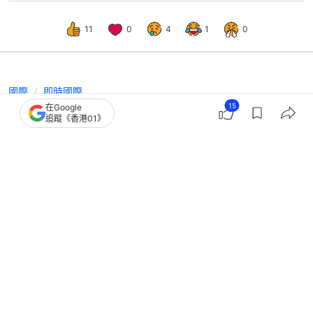
11
0
4
1
0
國際
即時國際
15
在Google
強颱風白海豚來襲 6日逼近沖繩 料帶
追蹤《香港01》
來巨浪和狂風暴雨