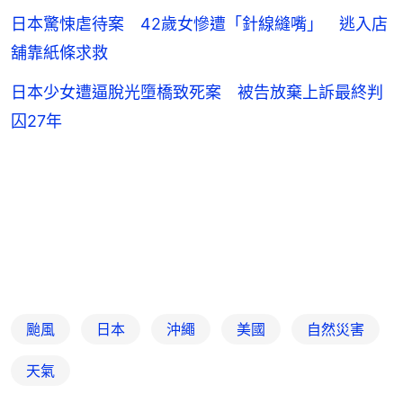
日本驚悚虐待案 42歲女慘遭「針線縫嘴」 逃入店
舖靠紙條求救
日本少女遭逼脫光墮橋致死案 被告放棄上訴最終判
囚27年
颱風
日本
沖繩
美國
自然災害
天氣