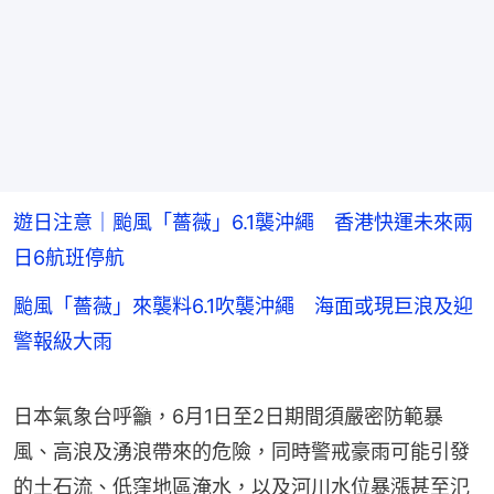
遊日注意｜颱風「薔薇」6.1襲沖繩 香港快運未來兩
日6航班停航
颱風「薔薇」來襲料6.1吹襲沖繩 海面或現巨浪及迎
警報級大雨
日本氣象台呼籲，6月1日至2日期間須嚴密防範暴
風、高浪及湧浪帶來的危險，同時警戒豪雨可能引發
的土石流、低窪地區淹水，以及河川水位暴漲甚至氾