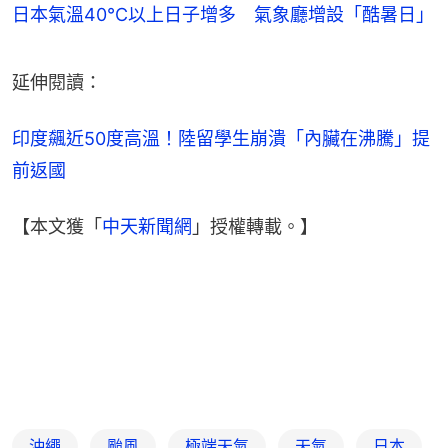
日本氣溫40°C以上日子增多 氣象廳增設「酷暑日」
延伸閱讀：
印度飆近50度高溫！陸留學生崩潰「內臟在沸騰」提
前返國
【本文獲「
中天新聞網
」授權轉載。】
沖繩
颱風
極端天氣
天氣
日本