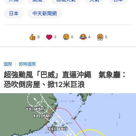
日本
中天新聞網
8
3
0
4
0
國際
即時國際
超強颱風「巴威」直逼沖繩 氣象廳：
恐吹倒房屋、掀12米巨浪