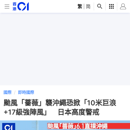
繁
|
简
國際
即時國際
颱風「薔薇」襲沖繩恐掀「10米巨浪
+17級強陣風」 日本高度警戒