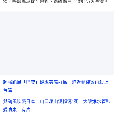
灌，呼籲民眾提前避難、遠離窗戶，做好防災準備。
超強颱風「巴威」肆虐美屬群島 迫近菲律賓再殺上
台灣
雙颱風吹襲日本 山口縣山泥傾瀉1死 大阪爆水管秒
變噴泉｜有片