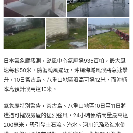
日本氣象廳觀測，颱風中心氣壓達935百帕，最大風
速每秒50米，隨著颱風逼近，沖繩海域風浪將急速攀
升，10日宮古島、八重山地區浪高可達12米，而沖繩
本島預計浪高達10米。
氣象廳特別警告，宮古島、八重山地區10日至11日將
遭遇可摧毀房屋的猛烈強風，24小時累積雨量最高達
200毫米，恐引發土石流、淹水、河川氾濫及海水倒