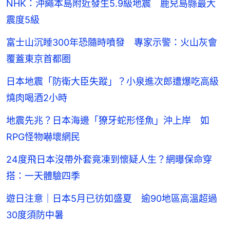
NHK：沖繩本島附近發生5.9級地震 鹿兒島縣最大
震度5級
富士山沉睡300年恐隨時噴發 專家示警：火山灰會
覆蓋東京首都圈
日本地震「防衛大臣失蹤」？小泉進次郎遭爆吃高級
燒肉喝酒2小時
地震先兆？日本海邊「獠牙蛇形怪魚」沖上岸 如
RPG怪物嚇壞網民
24度飛日本沒帶外套竟凍到懷疑人生？網曝保命穿
搭：一天體驗四季
遊日注意｜日本5月已彷如盛夏 逾90地區高溫超過
30度須防中暑