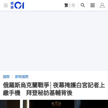
繁
|
简
國際
即時國際
俄羅斯烏克蘭戰爭│夜幕掩護白宮記者上
繳手機 拜登秘訪基輔背後