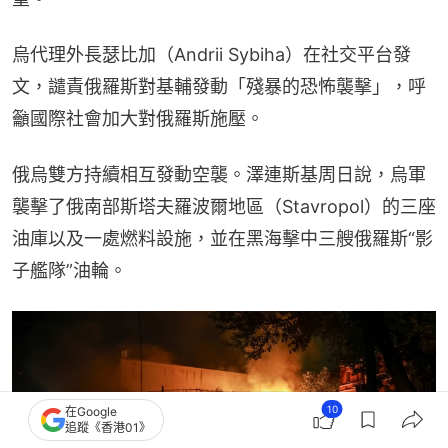
烏代理外長瑟比加（Andrii Sybiha）在社交平台發
文，譴責俄羅斯對基輔發動「殘暴的恐怖襲擊」，呼
籲國際社會加大對俄羅斯施壓。
俄烏雙方持續相互發動空襲。澤連斯基周日說，烏軍
襲擊了俄南部斯塔夫羅波爾地區（Stavropol）的三座
油庫以及一處燃料設施，並在黑海擊中三艘俄羅斯“影
子艦隊”油輪。
10
在Google
追蹤《香港01》