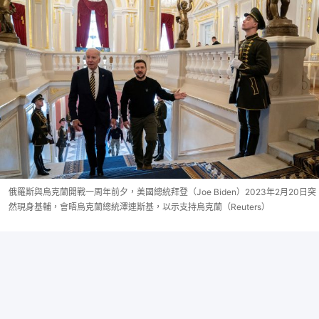
俄羅斯與烏克蘭開戰一周年前夕，美國總統拜登（Joe Biden）2023年2月20日突
然現身基輔，會晤烏克蘭總統澤連斯基，以示支持烏克蘭（Reuters）