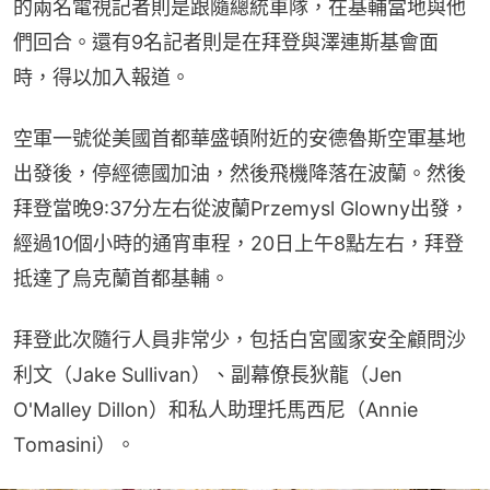
的兩名電視記者則是跟隨總統車隊，在基輔當地與他
們回合。還有9名記者則是在拜登與澤連斯基會面
時，得以加入報道。
空軍一號從美國首都華盛頓附近的安德魯斯空軍基地
出發後，停經德國加油，然後飛機降落在波蘭。然後
拜登當晚9:37分左右從波蘭Przemysl Glowny出發，
經過10個小時的通宵車程，20日上午8點左右，拜登
抵達了烏克蘭首都基輔。
拜登此次隨行人員非常少，包括白宮國家安全顧問沙
利文（Jake Sullivan）、副幕僚長狄龍（Jen 
O'Malley Dillon）和私人助理托馬西尼（Annie 
Tomasini）。