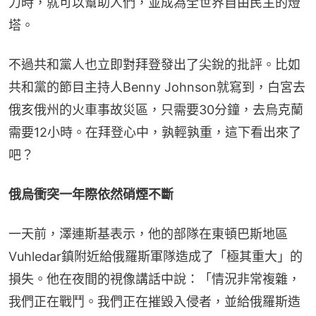
力時，就可以幫助人們，並成為全世界自由民主的燈
塔。
不過共和黨人也立即對拜登發出了尖銳的批評。比如
共和黨的節目主持人Benny Johnson就寫到，白宮去
俄亥俄州的火車事故災區，只需要30分鐘，去烏克蘭
需要12小時。在拜登心中，孰輕孰重，這下看出來了
吧？
俄烏衝突一年際依然硝煙不斷
一天前，澤連斯基表示，他的部隊在東頓巴斯地區
Vuhledar鎮附近給俄羅斯軍隊造成了「極其重大」的
損失。他在夜間的視像講話中說：「情況非常複雜，
我們正在戰鬥。我們正在摧毀入侵者，並給俄羅斯造