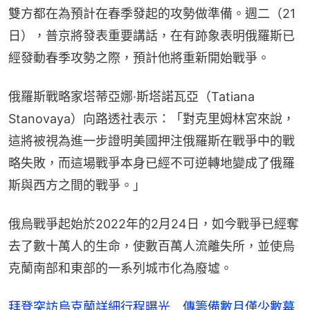
雙方都在為預計在春季發起的攻勢做準備。週二（21
日），普京將發表重要講話，在有跡象表明俄羅斯已
經發動春季攻勢之際，預計他將重新開始戰爭。
俄羅斯戰略家塔蒂亞娜·斯塔諾瓦亞（Tatiana 
Stanovaya）向路透社表示：「對克里姆林宮來說，
這將被視為進一步證明美國押注俄羅斯在戰爭中的戰
略失敗，而這場戰爭本身已經不可逆轉地變成了俄羅
斯與西方之間的戰爭。」
俄烏戰爭起始於2022年的2月24日，如今戰爭已經奪
去了數十萬人的生命，使數百萬人流離失所，並使烏
克蘭南部和東部的一系列城市化為廢墟。
拜登突訪烏克蘭詳細行程曝光 傳籌備數月僅少數幕