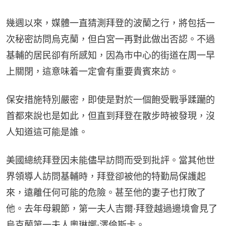
幾週以來，媒體一直猜測拜登的波蘭之行，將包括一
次秘密訪問烏克蘭，但白宮一再對此做出否認。不過
基輔的居民卻有所感知，因為市中心的街道在周一早
上關閉，這意味着一定會有重要貴賓來訪。
保安措施特別嚴密，即使是對於一個飽受戰爭蹂躪的
首都來說也是如此，但直到拜登在散步時被發現，沒
人知道這可能是誰。
美國總統拜登因未能儘早訪問而受到批評。當其他世
界領導人訪問基輔時，拜登卻被他的特勤局保護起
來，遠離任何可能的危險。甚至他的妻子也打敗了
他。去年母親節，第一夫人吉爾·拜登越過邊境會見了
烏克蘭第一夫人奧琳娜·澤倫斯卡。