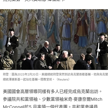
拜登：圖為2023年2月20日，美國總統拜登突然到訪烏克蘭首都基輔，他與烏克蘭
總統澤連斯基一起站在基輔一間教堂前。（Reuters）
美國國會高層領導同樣有多人已經完成烏克蘭出訪。
參議院共和黨領袖、少數黨領袖米奇·麥康奈爾Mitch 
McConnell於5 月率領一個代表團。共和黨參議員