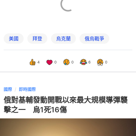
美國
拜登
烏克蘭
俄烏戰爭
4
0
0
6
0
國際
即時國際
俄對基輔發動開戰以來最大規模導彈襲
擊之一 烏1死16傷