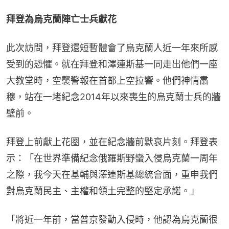
拜登為烏克蘭陣亡士兵獻花
此次訪問，拜登還短暫體會了烏克蘭人近一年來所感
受到的恐懼。就在拜登和澤連斯基一同走出他們一座
大教堂時，空襲警報在首都上空拉響。他們神情肅
穆，站在一堵紀念2014年以來喪生的烏克蘭士兵的牆
壁前。
拜登上前獻上花圈，並在紀念牆前默哀片刻。拜登表
示：「在世界準備紀念俄羅斯野蠻入侵烏克蘭一周年
之際，我今天在基輔與澤連斯基總統會面，重申我們
對烏克蘭民主、主權和領土完整的堅定承諾。」
「將近一年前，當普京發動入侵時，他認為烏克蘭很