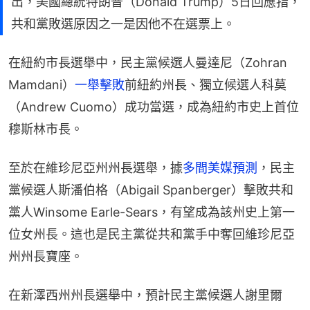
出，美國總統特朗普（Donald Trump）5日回應指，
共和黨敗選原因之一是因他不在選票上。
在紐約市長選舉中，民主黨候選人曼達尼（Zohran 
Mamdani）
一舉擊敗
前紐約州長、獨立候選人科莫
（Andrew Cuomo）成功當選，成為紐約市史上首位
穆斯林市長。
至於在維珍尼亞州州長選舉，據
多間美媒預測
，民主
黨候選人斯潘伯格（Abigail Spanberger）擊敗共和
黨人Winsome Earle-Sears，有望成為該州史上第一
位女州長。這也是民主黨從共和黨手中奪回維珍尼亞
州州長寶座。
在新澤西州州長選舉中，預計民主黨候選人謝里爾