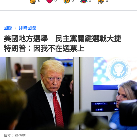
8
0
0
3
0
國際
即時國際
美國地方選舉 民主黨關鍵選戰大捷
特朗普：因我不在選票上
撰文：
成依華