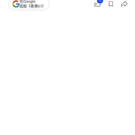
11
在Google
追蹤《香港01》
撰文：
聯合早報
出版：
2024-11-02 09:39
更新：
2024-11-02 10:40