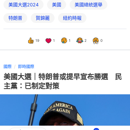
美國大選2024
美國
美國總統選舉
特朗普
賀錦麗
紐約時報
19
1
1
2
0
國際
即時國際
美國大選｜特朗普或提早宣布勝選 民
主黨：已制定對策