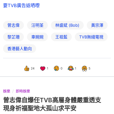
要TVB廣告返哂嚟
曾志偉
汪明荃
林盛斌 (Bob)
黃宗澤
黎芷珊
車婉婉
王祖藍
TVB無綫電視
香港藝人動向
24
1
0
1
5
娛樂
即時娛樂
曾志偉自爆任TVB高層身體嚴重透支
現身祈福聖地大孤山求平安