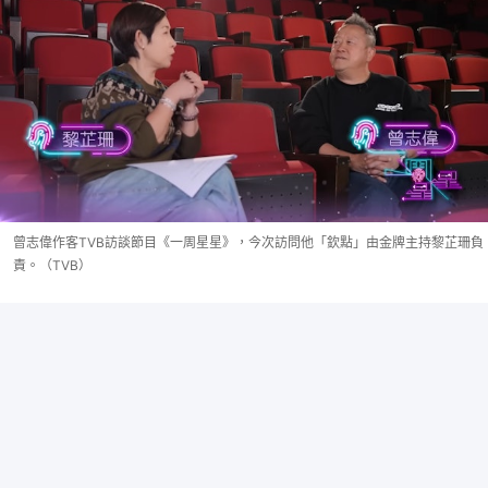
曾志偉作客TVB訪談節目《一周星星》，今次訪問他「欽點」由金牌主持黎芷珊負
責。（TVB）