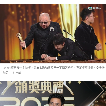
Bob首獲男最佳主持獎，因為太激動將獎座一下撞落枱時，竟將獎座打爛，令全場
嚇呆！（TVB）