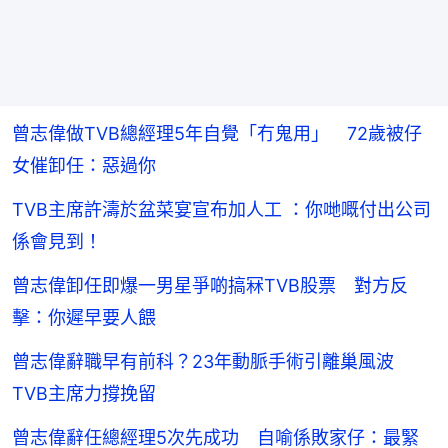
曾志偉做TVB總經理5年自覺「冇鬼用」 72歲被仔
女催卸任：惡過你
TVB主席許濤於盆菜宴宣布加人工 ：你哋嘅付出公司
係會見到！
曾志偉卸任即爆一男星爭啲搞冧TVB股票 對方反
擊：你遲早要人餵
曾志偉辭職早有前科？23年動脈手術引離巢風波
TVB主席力撐挽留
曾志偉辭任總經理5次先成功 自喻係敗家仔：最緊