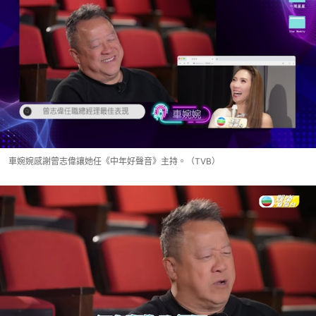
車婉婉感謝曾志偉讓她任《中年好聲音》主持。（TVB）