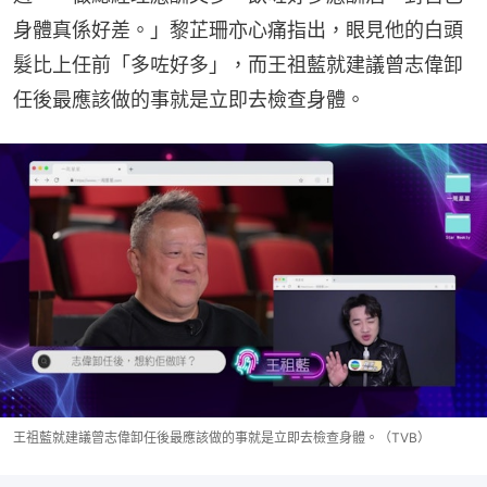
身體真係好差。」黎芷珊亦心痛指出，眼見他的白頭
髮比上任前「多咗好多」，而王祖藍就建議曾志偉卸
任後最應該做的事就是立即去檢查身體。
王祖藍就建議曾志偉卸任後最應該做的事就是立即去檢查身體。（TVB）