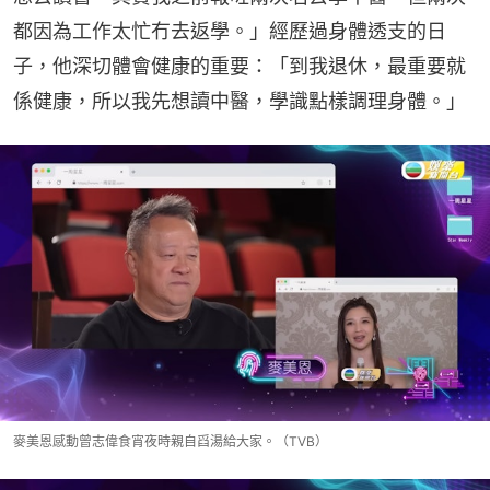
都因為工作太忙冇去返學。」經歷過身體透支的日
子，他深切體會健康的重要：「到我退休，最重要就
係健康，所以我先想讀中醫，學識點樣調理身體。」
麥美恩感動曾志偉食宵夜時親自舀湯給大家。（TVB）