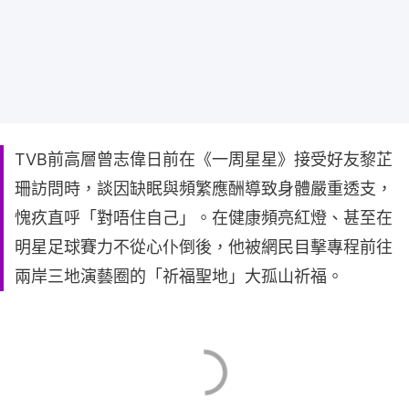
TVB前高層曾志偉日前在《一周星星》接受好友黎芷
珊訪問時，談因缺眠與頻繁應酬導致身體嚴重透支，
愧疚直呼「對唔住自己」。在健康頻亮紅燈、甚至在
明星足球賽力不從心仆倒後，他被網民目擊專程前往
兩岸三地演藝圈的「祈福聖地」大孤山祈福。