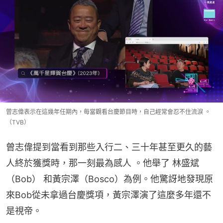
曾志偉表示在這幾年任期內，每當觀看台慶節目時，自己經常會忍不住流淚 。
（TVB）
曾志偉提到當看到那些入行二、三十年甚至更久的藝
人終於獲獎時，那一刻最為感人 。他舉了 林盛斌
（Bob） 和黃宗澤（Bosco）為例。他驚訝地發現原
來Bob從未拿過台慶獎項，黃宗澤演了這麼多年還不
是視帝。