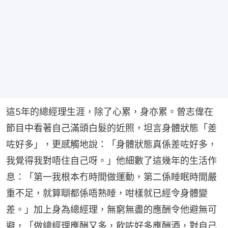
這5年的總經理生涯，除了心累，身亦累。曾志偉在
節目中看著自己滿頭白髮的近照，坦言身體狀態「差
咗好多」，更感觸地說：「身體狀態真係差咗好多，
我覺得我對唔住自己呀。」他細數了這幾年的生活作
息：「第一我根本冇時間做運動，第二係睡眠時間嚴
重不足，就算瞓都係唔熟睡，咁樣就已經令身體變
差。」加上身為總經理，無窮無盡的應酬令他避無可
避，「做總經理應酬又多，飲咗好多應酬酒，對自己