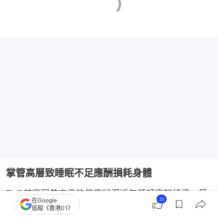
掌管高層致睡眠不足應酬損耗身體
TVB前高層曾志偉的健康狀況近年頻頻亮起紅燈，早
31
在Google
前他在《一周星星》接受好友黎芷珊訪問時，就無奈
追蹤《香港01》