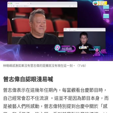
林曉峰感激如果沒有曾志偉的提攜就沒有現在這一刻。（TVB）
曾志偉自認眼淺易喊
曾志偉表示在這幾年任期內，每當觀看台慶節目時，
自己經常會忍不住流淚 。這並不是因為節目本身，而
是被藝人們所感動，曾志偉特別提到台慶中關於「感