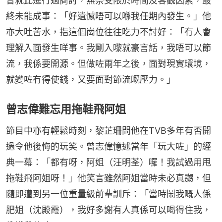
曾就此進行過商討，無奈受限於時間及客觀因素，最
終未能成事：「好遺憾唔可以喺我任期內發生。」他
亦大吐苦水，指這個崗位往往吃力不討好：「冇人會
理解入面發生咩事。我剛入嚟就豪言話，我唔可以節
流，我係要開源。但做咗兩年之後，面對現實環境，
就變咗冇得使錢，又要面對節流嘅壓力。」
曾志偉難忘用拖鞋飛阿姐
節目中亦有輕鬆時刻，黎芷珊問他在TVB多年有否開
過令他後悔的玩笑。曾志偉憶述當年「玩大咗」的經
典一幕：「都有呀，阿姐（汪明荃）囉！我試過用甩
拖鞋飛阿姐呀！」他笑言雖然阿姐當時未必真嬲，但
隨即遭到另一位重量級前輩訓斥：「當時鬧我嘅人係
肥姐（沈殿霞），我好多謝有人真係可以喝得住我，