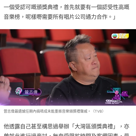
一個受認可嘅頒獎典禮，首先就要有一個認受性高嘅
音樂榜，呢樣嘢需要所有唱片公司通力合作。」
曾志偉最遺憾任期內搞唔成未能重振音樂頒獎禮聲威。（TVB）
他透露自己甚至構思過舉辦「大灣區頒獎典禮」，亦