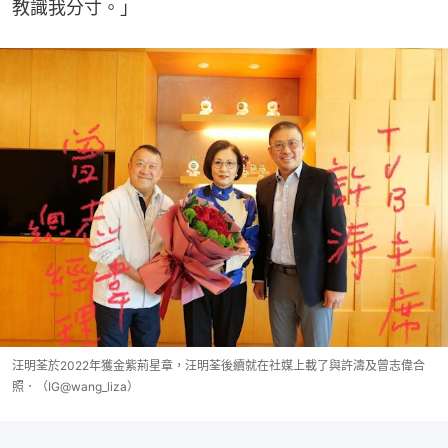
教識我分寸。」
汪明荃於2022年獲金紫荊星章，汪明荃後續就在社媒上載了與許濤及曾志偉合
照．（IG@wang_liza）