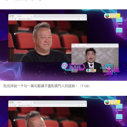
阮兆祥說一千句一萬句都講不盡對獎門人的感謝。（TVB）