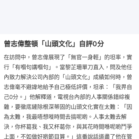
曾志偉整頓「山頭文化」自評0分
在訪問中，曾志偉展現了「無官一身輕」的坦率，實
行「有嗰句講嗰句」。當黎芷珊單刀直入，問及他任
內致力解決公司內部的「山頭文化」成績如何時，曾
志偉毫不避諱地給予自己極低評價，坦承：「我畀自
己0分。」他解釋道，電視台內部的人事關係錯綜複
雜，要徹底鏟除根深蒂固的山頭文化實在太難：「因
為太難，我最唔想嘥時間去搞呢啲。人事太難去解
決，你杯葛我、我又杯葛你，與其花時間喺呢啲鬥爭
上面，不如做好啲節目算。」這番說話道盡了他在管