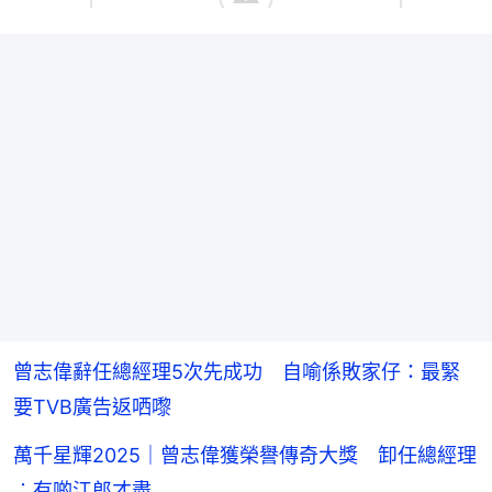
曾志偉辭任總經理5次先成功 自喻係敗家仔：最緊
要TVB廣告返哂嚟
萬千星輝2025｜曾志偉獲榮譽傳奇大獎 卸任總經理
︰有啲江郎才盡