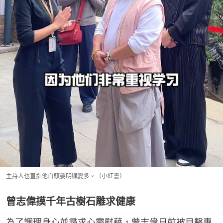
主持人也直指他白頭髮明顯變多。（小紅書）
曾志偉摸千年古樹石雕求健康
為了調理身心並尋求心靈慰藉，曾志偉日前被目擊專