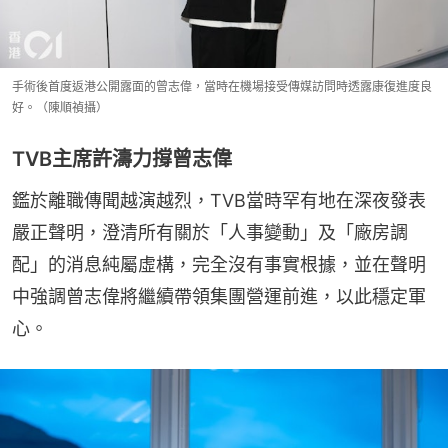
手術後首度返港公開露面的曾志偉，當時在機場接受傳媒訪問時透露康復進度良
好。（陳順禎攝）
TVB主席許濤力撐曾志偉
鑑於離職傳聞越演越烈，TVB當時罕有地在深夜發表
嚴正聲明，澄清所有關於「人事變動」及「廠房調
配」的消息純屬虛構，完全沒有事實根據，並在聲明
中強調曾志偉將繼續帶領集團營運前進，以此穩定軍
心。