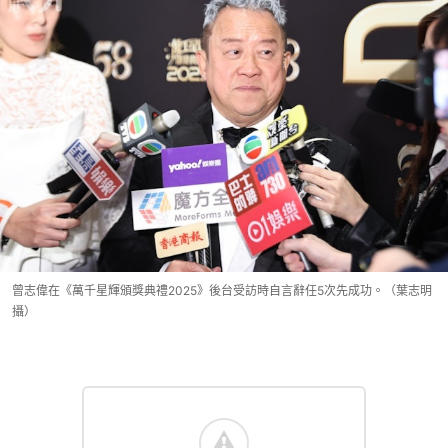
曾志偉在《萬千星輝頒獎典禮2025》後台受訪時自言辭任5次先成功。（葉志明
攝）