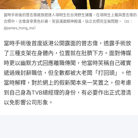
當時手術後的曾志偉被旅遊達人項明生在台灣野生捕獲，在項明生上載與曾志偉的
合照中，志偉身穿黑色衫褲，笑容滿面精神飽滿，站立合照完全無問題。（IG：
@james_hong_ms）
當時手術後首度返港公開露面的曾志偉，透露手術放
了三種支架在身體內，位置就在肚臍下方。面對傳媒
時更以幽默方式回應離職傳聞，他當時笑稱自己確實
遞過幾封辭職信，但全數都被大老闆「打回頭」。他
當時解釋，對於網上的假新聞本來一笑置之，但考慮
到自己身為TVB總經理的身份，有必要作出正式澄清
以免影響公司形象。