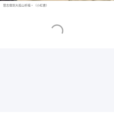
曾志偉到大孤山祈福。（小紅書）