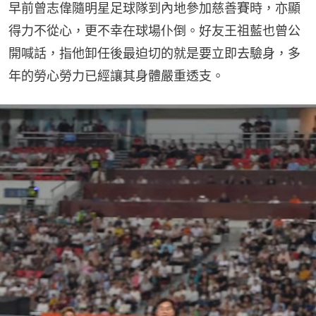
早前曾志偉隨明星足球隊到內地參加慈善賽時，亦顯
得力不從心，更不幸在球場仆倒。好友王祖藍也曾公
開喊話，指他卸任後最迫切的就是要立即去驗身，多
年的勞心勞力已經讓其身體嚴重透支。