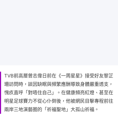
TVB前高層曾志偉日前在《一周星星》接受好友黎芷
珊訪問時，談因缺眠與頻繁應酬導致身體嚴重透支，
愧疚直呼「對唔住自己」。在健康頻亮紅燈、甚至在
明星足球賽力不從心仆倒後，他被網民目擊專程前往
兩岸三地演藝圈的「祈福聖地」大孤山祈福。