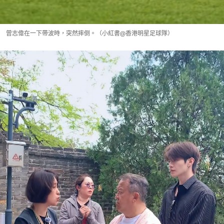
曾志偉在一下帶波時，突然摔倒。（小紅書@香港明星足球隊）