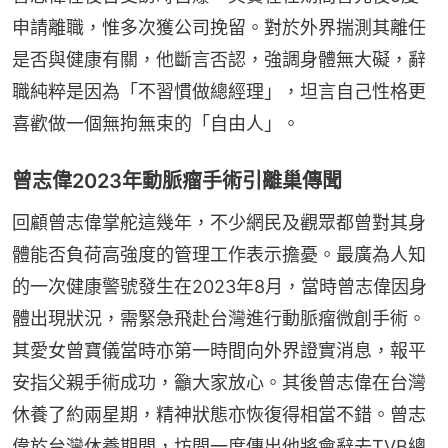
申請離職，惟多次獲公司挽留。對於外界揣測其離任
是否與健康有關，他斷言否認，強調身體無大礙，辭
職純粹是因為「不習慣做總經理」，坦言自己性格更
喜歡做一個無拘無束的「自由人」。
曾志偉2023年動脈瘤手術引離巢傳聞
回顧曾志偉掌舵這幾年，不少網民及觀眾都曾對其身
體能否負荷高強度的管理工作表示擔憂。最廣為人知
的一次健康警號發生在2023年8月，當時曾志偉因身
體出現狀況，需緊急飛赴台灣進行動脈瘤微創手術。
其愛女曾寶儀當時亦第一時間向外界證實消息，報平
安指父親手術成功，籲大家放心。其後曾志偉在台灣
休養了約兩星期，精神狀態亦恢復得相當不錯。曾志
偉於台灣休養期間，坊間一度傳出他將會辭去TVB總