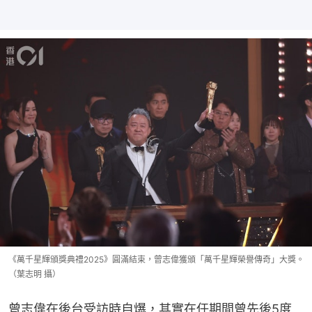
《萬千星輝頒獎典禮2025》圓滿結束，曾志偉獲頒「萬千星輝榮譽傳奇」大獎。
（葉志明 攝）
曾志偉在後台受訪時自爆，其實在任期間曾先後5度