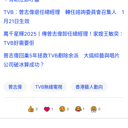
TVB︰曾志偉退任總經理 轉任諮詢委員會召集人 1
月21日生效
萬千星輝2025丨傳曾志偉卸任總經理！家嫂王敏奕：
TVB好需要佢
曾志偉回巢5年拯救TVB剷除余派 大搞綜藝與唱片
公司破冰算成功？
曾志偉
TVB無綫電視
香港藝人動向
3
1
0
1
0