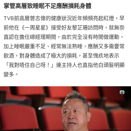
掌管高層致睡眠不足應酬損耗身體
TVB前高層曾志偉的健康狀況近年頻頻亮起紅燈，早
前他在《一周星星》接受好友黎芷珊訪問時，就無奈
直認在擔任總經理期間，由於完全沒有時間做運動，
加上睡眠嚴重不足、經常無法熟睡，應酬又多需要常
飲酒，對身體造成了極大的損耗，甚至愧疚地表示
「我對唔住自己呀！」連主持人也直指他白頭髮明顯
變多。