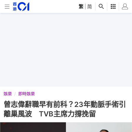
繁
|
简
娛樂
即時娛樂
曾志偉辭職早有前科？23年動脈手術引
離巢風波 TVB主席力撐挽留