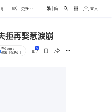
育
經濟
更多
01深圳
繁
觀點
|
简
健康
好食玩飛
登入
女
夫拒再娶惹淚崩
5
在Google
追蹤《香港01》