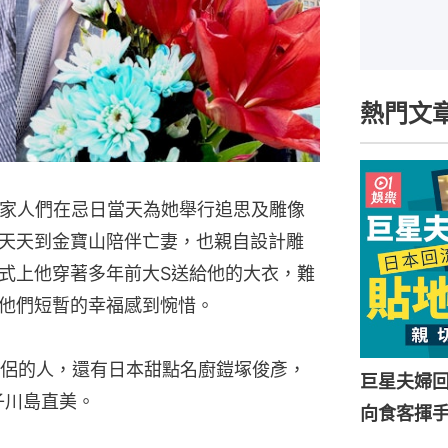
熱門文
的家人們在忌日當天為她舉行追思及雕像
天天到金寶山陪伴亡妻，也親自設計雕
式上他穿著多年前大S送給他的大衣，難
他們短暫的幸福感到惋惜。
侶的人，還有日本甜點名廚鎧塚俊彥，
巨星夫婦
子川島直美。
向食客揮