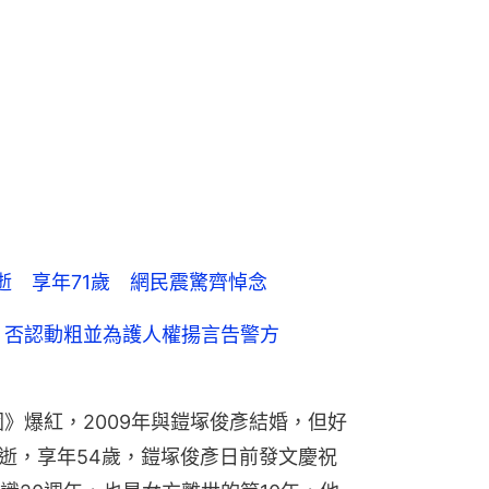
逝 享年71歲 網民震驚齊悼念
 否認動粗並為護人權揚言告警方
園》爆紅，2009年與鎧塚俊彥結婚，但好
病逝，享年54歲，鎧塚俊彥日前發文慶祝