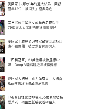
愛回家｜橫跨9年終迎大結局 回顧
歷年12位「被消失」經典角色
昔日武俠巨星奉女成婚再老來得子
79歲與太太深圳拍拖獲激讚靚仔
愛回家｜滕麗名與林淑敏零交流拒回
應不和傳聞 被要求合照即閃人
:59
「四料冠軍」51歲激瘦被指撞樣Do
姐 Deep V騷纖腿近年被指變樣
:38
愛回家大結局｜龍力蓮有喜 大四喜
Rap住講拜拜暗藏傳承驚喜
TVB昔日性感女神曝光55歲素顏被指
變蒼老 孭巨型紙袋衣着極路人