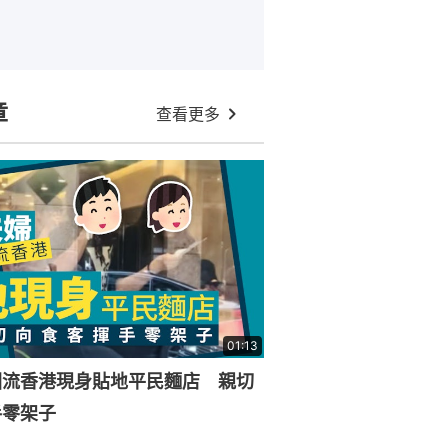
章
查看更多
01:13
回流香港現身貼地平民麵店 親切
手零架子