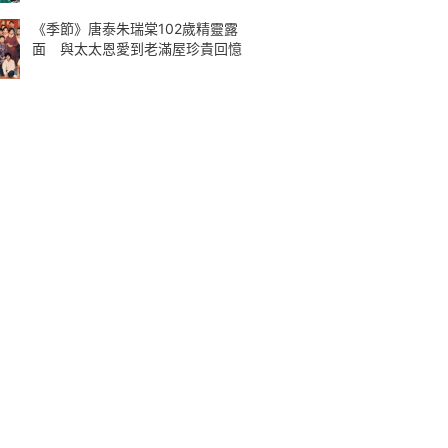
《季節》唐泰朱瑞棠102歲精靈露
面 與太太恩愛到老滿屋珍貴回憶