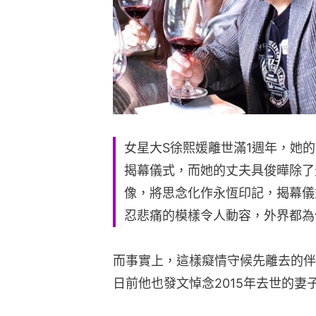
女星大S徐熙媛離世滿1週年，她
揭幕儀式，而她的丈夫具俊曄除了
像，將思念化作永恆印記，揭幕儀
忍悲痛的模樣令人動容，外界都為
而事實上，這樣癡情守候先離去的伴
日前他也發文悼念2015年去世的妻