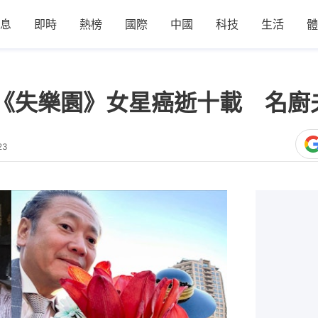
息
即時
熱榜
國際
中國
科技
生活
體
《失樂園》女星癌逝十載 名廚
23