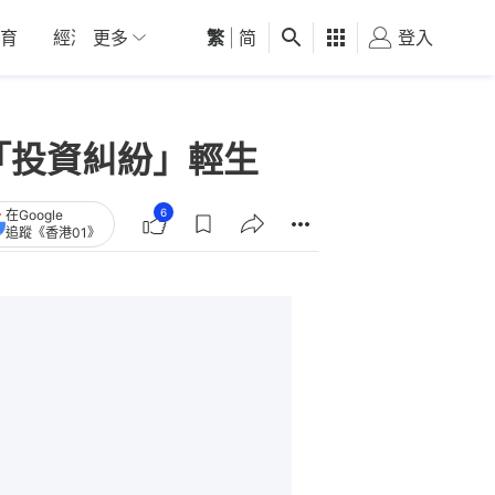
育
經濟
更多
01深圳
繁
觀點
|
简
健康
好食玩飛
登入
女
「投資糾紛」輕生
6
在Google
追蹤《香港01》