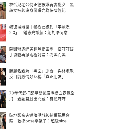
林恬兒老公何正德被爆背妻攬女 黑
超女被起底身份曝光為保險經紀
黎彼得離世｜黎樹德被封「李泳漢
2.0」 鍾志光護航：絕對唔同意
陳凱琳遭網民翻舊帳圍剿 搭叮叮疑
手袋霸再掀兩極討論：為黑而黑
滕麗名親解「黑面」原委 與林淑敏
反目前感情好互稱「真正朋友」
70年代武打影星雙鬢眉毛變白霸氣全
消 親認雙腳出問題：身體麻麻
貼地影帝夫婦海港城被捕獲親民合
照 教擺pose零架子：超級nice