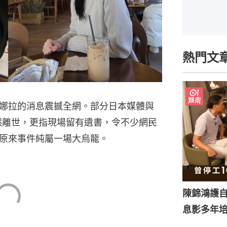
熱門文
娜拉的消息震撼全網。部分日本媒體與
然離世，更指現場留有遺書，令不少網民
原來事件純屬一場大烏龍。
陳錦鴻護
息影多年