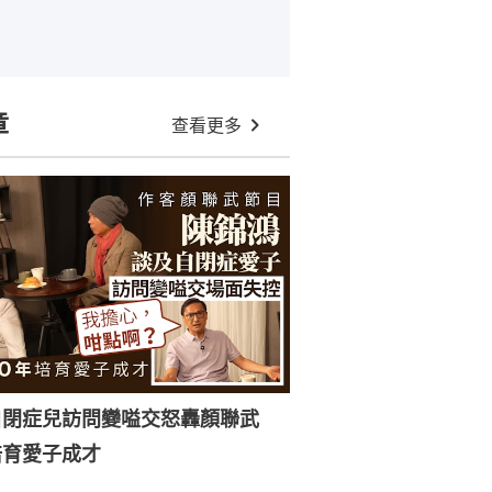
章
查看更多
自閉症兒訪問變嗌交怒轟顏聯武
培育愛子成才