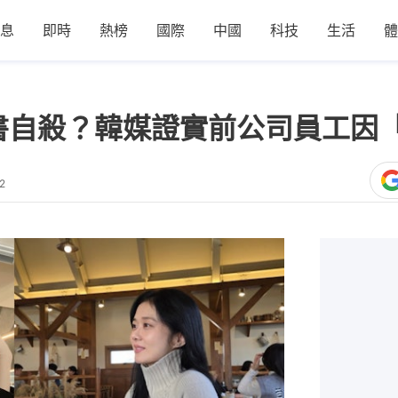
息
即時
熱榜
國際
中國
科技
生活
體
書自殺？韓媒證實前公司員工因
2