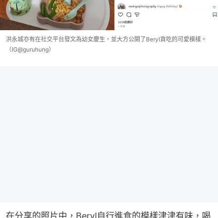
洪永城亦有在社交平台發文為幼女慶生，並大方公開了Beryl貪吃的可愛模樣。
（IG@guruhung）
在分享的照片中，Beryl自行進食的模樣津津有味，喝