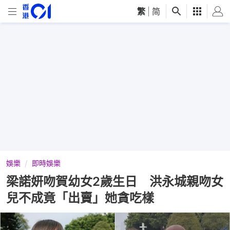
繁
|
简
娛樂
即時娛樂
梁諾妍吻賀幼女2歲生日 洪永城親吻女
兒不成竟「出賣」她貪吃樣