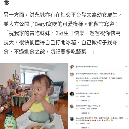
食
另一方面，洪永城亦有在社交平台發文為幼女慶生，
並大方公開了Beryl貪吃的可愛模樣。他留言寫道：
「祝我家的貪吃妹妹，2歲生日快樂！爸爸祝你快高
長大，很快便懂得自己打開冰箱、自己搬椅子找零
食，不過進食之餘，切記要多吃蔬菜！」