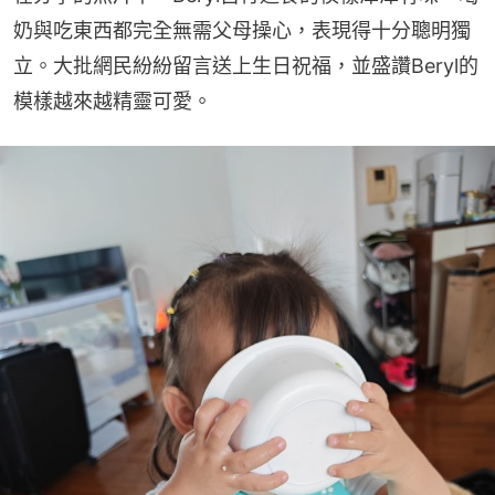
奶與吃東西都完全無需父母操心，表現得十分聰明獨
立。大批網民紛紛留言送上生日祝福，並盛讚Beryl的
模樣越來越精靈可愛。