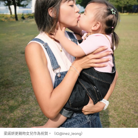
梁諾妍更親吻女兒作為祝賀。（IG@inez_leong）