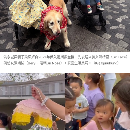
洪永城與妻子梁諾妍自2021年步入婚姻殿堂後，先後迎來長女洪靖嵐（Sir Face）
與幼女洪靖愉（Beryl，暱稱Sir Nose），家庭生活美滿。（IG@guruhung）