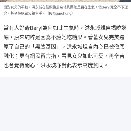
面對女兒的舉動，洪永城在鏡頭後無奈地詢問她是否在生氣，但Beryl完全不予理
會，甚至拒絕讓父親牽手。（IG@guruhung）
當有人好奇Beryl為何如此生氣時，洪永城親自揭曉謎
底，原來純粹是因為不讓她吃糖果。看著女兒完美還
原了自己的「黑臉基因」，洪永城坦言內心已被徹底
融化；更有網民留言指，看見女兒如此可愛，再辛苦
也會覺得開心，洪永城亦對此表示高度贊同。