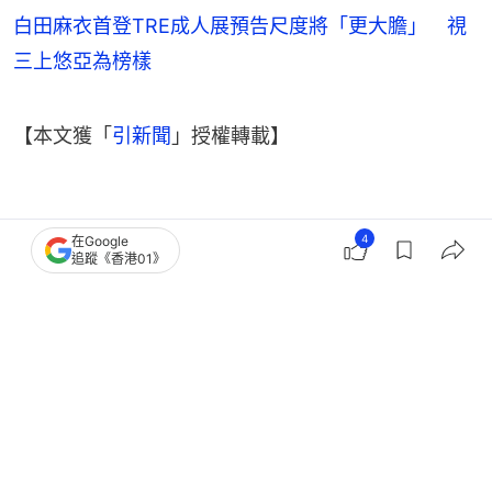
白田麻衣首登TRE成人展預告尺度將「更大膽」 視
三上悠亞為榜樣
【本文獲「
引新聞
」授權轉載】
4
在Google
追蹤《香港01》
韓國藝人動向
美女
韓國
引新聞
3
0
0
0
0