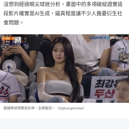
沒想到經過眼尖球迷分析，畫面中的多項破綻證實這
段影片確實是AI生成，逼真程度讓不少人擔憂衍生社
會問題。
韓國棒球場驚現女神，全網瘋找。（X@kangminlee）