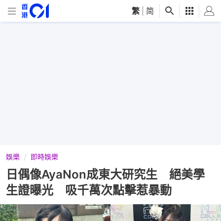
繁
|
简
娛樂
即時娛樂
日偶像AyaNon成東大研究生 絕美學
生證曝光 吸千萬次點擊惹暴動