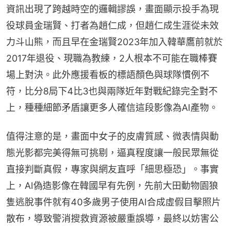
資訊出現了跨越時空的邏輯謬誤，畫面顯示投手為現
役球員金瑞賢、打者為趙仁成，但趙仁成生涯從未效
力斗山熊，而且早在金瑞賢2023年加入韓華鷹前就於
2017年退役、現職為教練，2人根本不可能在職棒賽
場上對決。此外應援看板的標語顏色與球隊慣例不
符，比分8局下4比3也與兩隊近年對戰紀錄完全對不
上，種種細節矛盾讓更多人確信這段影像為AI產物。
值得注意的是，畫面中女子的皮膚質感、微表情與動
態光影都完美得無可挑剔，逼真程度讓一般民眾無從
直接判斷真假，專家與網友直呼「細思極恐」。事實
上，AI偽造影像在韓國早有先例，先前大田動物園狼
隻逃脫事件就有40多歲男子使用AI合成虛假目擊照片
散布，導致警消搜救資源被嚴重誤導，最終以妨害公