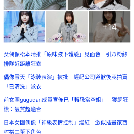
+
14
女偶像松本晴推「原味腋下體驗」見面會 引眾粉絲
排隊近距離狂索
偶像雪天「泳裝表演」被批 經紀公司道歉後竟拍賣
「已清洗」泳衣
前女團gugudan成員宣佈已「轉職當空姐」 獲網狂
讚：氣質超適合
日本女團偶像「神級表情控制」爆紅 激似插畫家西
村裕二筆下角色