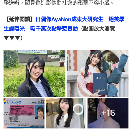
務送辦，顯見偽造影像對社會的衝擊不容小覷。
【延伸閱讀】
日偶像AyaNon成東大研究生　絕美學
生證曝光　吸千萬次點擊惹暴動
（點圖放大瀏覽
▼▼▼）
+
16