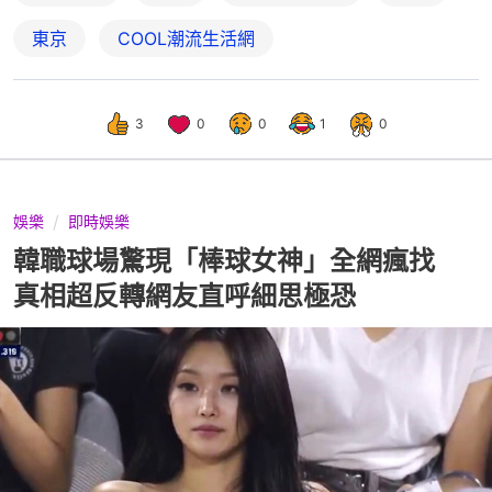
東京
COOL潮流生活網
3
0
0
1
0
娛樂
即時娛樂
韓職球場驚現「棒球女神」全網瘋找
真相超反轉網友直呼細思極恐