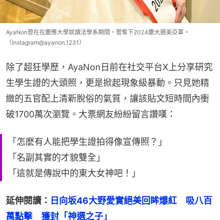
AyaNon曾在在慶應大學就讀法學系期間，曾奪下2024慶大選美亞軍。
（Instagram@ayanon.1231）
除了超狂學歷，AyaNon日前在社交平台X上分享研究
生學生證的大頭照，更是掀起現象級暴動。只見她精
緻的五官配上清新脫俗的氣質，讓該貼文短時間內衝
破1700萬次瀏覽。大票網友紛紛留言讚嘆：
「怎麼有人能把學生證拍得像宣傳照？」
「名副其實的才貌雙全」
「這就是傳說中的東大女神吧！」
延伸閱讀：
日向坂46大野愛實絕美回眸爆紅　吸八百
萬點擊　獲封「神選之子」