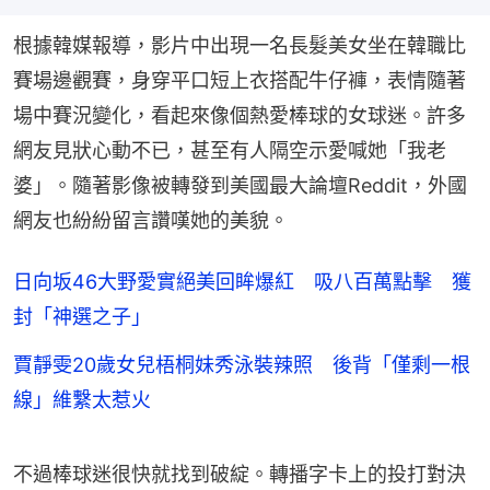
根據韓媒報導，影片中出現一名長髮美女坐在韓職比
賽場邊觀賽，身穿平口短上衣搭配牛仔褲，表情隨著
場中賽況變化，看起來像個熱愛棒球的女球迷。許多
網友見狀心動不已，甚至有人隔空示愛喊她「我老
婆」。隨著影像被轉發到美國最大論壇Reddit，外國
網友也紛紛留言讚嘆她的美貌。
日向坂46大野愛實絕美回眸爆紅 吸八百萬點擊 獲
封「神選之子」
賈靜雯20歲女兒梧桐妹秀泳裝辣照 後背「僅剩一根
線」維繫太惹火
不過棒球迷很快就找到破綻。轉播字卡上的投打對決