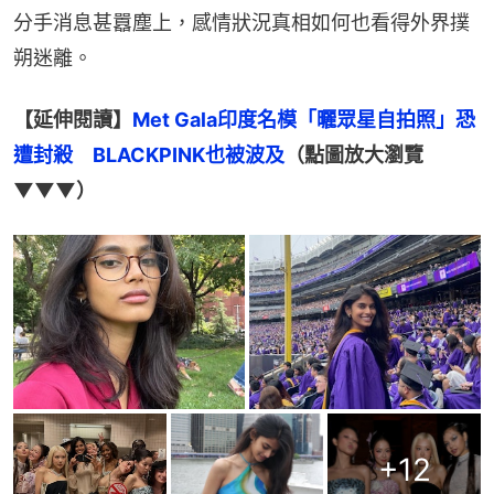
分手消息甚囂塵上，感情狀況真相如何也看得外界撲
朔迷離。
【延伸閱讀】
Met Gala印度名模「曬眾星自拍照」恐
遭封殺　BLACKPINK也被波及
（點圖放大瀏覽
▼▼▼）
+
12