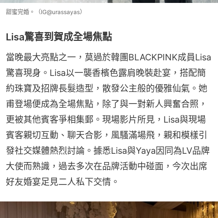
甜蜜完婚。（IG@urassayas）
Lisa驚喜到賀成全場焦點
當晚最大亮點之一，莫過於韓團BLACKPINK成員Lisa
驚喜現身。Lisa以一襲香檳色露肩晚裝赴宴，搭配簡
約珠寶及招牌長髮造型，散發公主般的優雅仙氣。她
甫登場便成為全場焦點，除了與一對新人興奮合照，
更被其他賓客爭相集郵。現場影片所見，Lisa與現場
賓客親切互動、聊天合影，風騷滿場飛，親和模樣引
發社交媒體熱烈討論。據悉Lisa與Yaya因同為LV品牌
大使而熟識，過去多次在品牌活動中碰面，今次出席
好友婚宴足見二人私下交情。