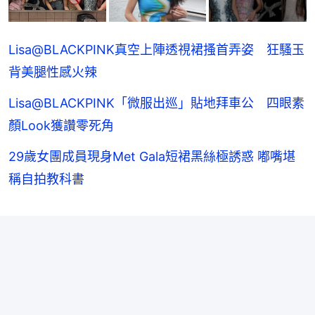
Lisa@BLACKPINK真空上陣透視裙搔首弄姿 狂騷玉
背美腿性感火辣
Lisa@BLACKPINK「微服出巡」貼地拜車公 四眼素
顏Look獲讚零死角
29歲女團成員現身Met Gala短裙黑絲極誘惑 嘟嘴堪
稱自拍教科書