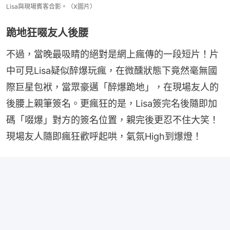
Lisa與現場賓客合影。（X圖片）
跪地狂啜友人後腰
不過，當晚最吸睛的絕對是網上瘋傳的一段短片！片
中可見Lisa疑似醉爆玩瘋，在微醺狀態下竟然毫無國
際巨星包袱，當眾豪邁「醉爆跪地」，在現場友人的
後腰上親筆簽名。更瘋狂的是，Lisa簽完名後隨即加
碼「啜爆」對方的簽名位置，親完後更忍不住大笑！
現場友人隨即瘋狂歡呼起哄，氣氛High到爆燈！