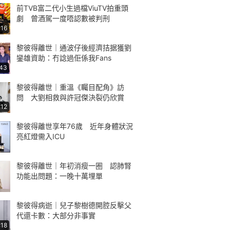
前TVB富二代小生過檔ViuTV拍重頭
劇 曾酒駕一度唔認數被判刑
:16
黎彼得離世｜通波仔後經濟拮据獲劉
鑾雄資助：冇諗過佢係我Fans
:43
黎彼得離世｜重溫《矚目配角》訪
問 大劉相救與許冠傑決裂仍欣賞
:12
黎彼得離世享年76歲 近年身體狀況
亮紅燈需入ICU
黎彼得離世｜年初消瘦一圈 認肺腎
功能出問題：一晚十萬埋單
黎彼得病逝｜兒子黎樹德開腔反擊父
代還卡數：大部分非事實
:18