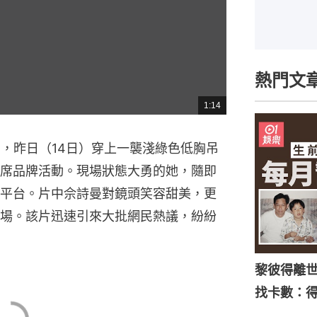
熱門文
1:14
總
共
時
間
），昨日（14日）穿上一襲淺綠色低胸吊
席品牌活動。現場狀態大勇的她，隨即
平台。片中佘詩曼對鏡頭笑容甜美，更
場。該片迅速引來大批網民熱議，紛紛
黎彼得離
找卡數：