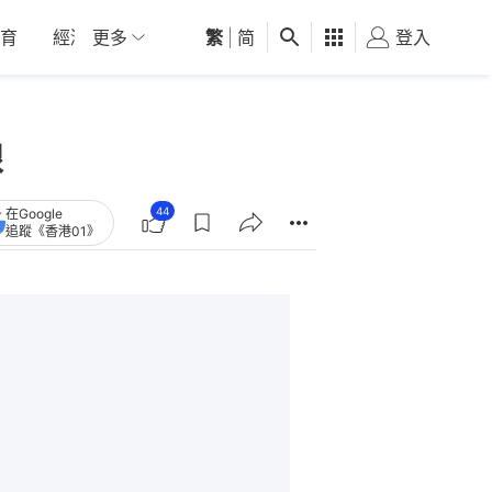
育
經濟
更多
01深圳
繁
觀點
|
简
健康
好食玩飛
登入
女
線
44
在Google
追蹤《香港01》