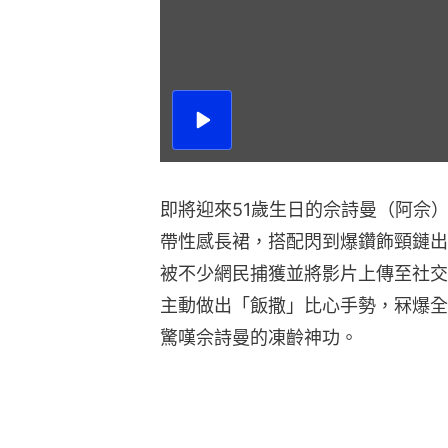
播
放
影
片
即將迎來51歲生日的佘詩曼（阿佘
帶性感長裙，搭配閃到爆鑽飾頸鏈出
被不少網民捕獲並將影片上傳至社交
主動做出「飯撒」比心手勢，冧爆全
驚嘆佘詩曼的凍齡神功。