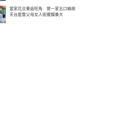
當家花旦重返旺角 曾一家五口蝸居
天台屋靠父母女人街擺檔養大