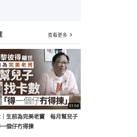
章
查看更多
01:06
世｜生前為完美老竇 每月幫兒子
得一個仔冇得揀