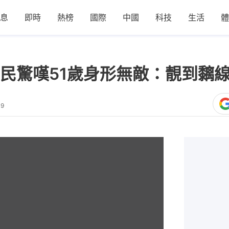
息
即時
熱榜
國際
中國
科技
生活
體
民驚嘆51歲身形無敵：靚到黐
39