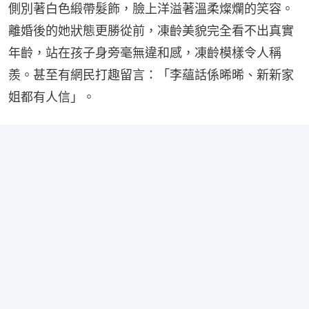
側別著白色緞帶髮飾，臉上洋溢著溫柔燦爛的笑容。
離婚後的她狀態更勝從前，凍齡美貌完全看不出真實
年齡，站在孩子身旁毫無違和感，凍齡模樣令人稱
羨。甚至有網民打趣留言：「李蘊話係晞晞、新新家
姐都有人信」。