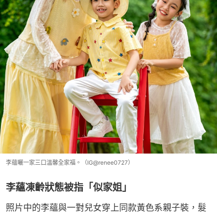
李蘊曬一家三口溫馨全家福。（IG@renee0727）
李蘊凍齡狀態被指「似家姐」
照片中的李蘊與一對兒女穿上同款黃色系親子裝，髮