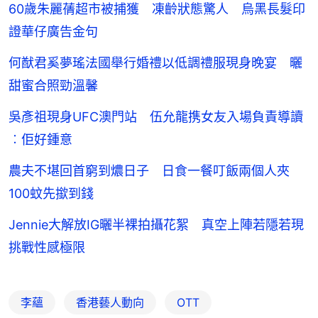
60歲朱麗蒨超市被捕獲 凍齡狀態驚人 烏黑長髮印
證華仔廣告金句
何猷君奚夢瑤法國舉行婚禮以低調禮服現身晚宴 曬
甜蜜合照勁溫馨
吳彥祖現身UFC澳門站 伍允龍携女友入場負責導讀
︰佢好鍾意
農夫不堪回首窮到燶日子 日食一餐叮飯兩個人夾
100蚊先撳到錢
Jennie大解放IG曬半裸拍攝花絮 真空上陣若隱若現
挑戰性感極限
李蘊
香港藝人動向
OTT