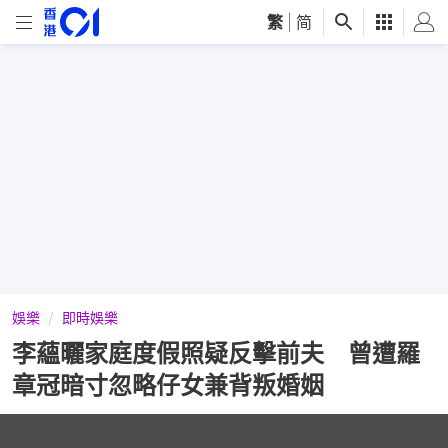
繁
|
简
娛樂
即時娛樂
李蘊曬家庭度假照疑反擊前夫 曾遭羅
章冠暗寸忽略仔女兼背叛婚姻