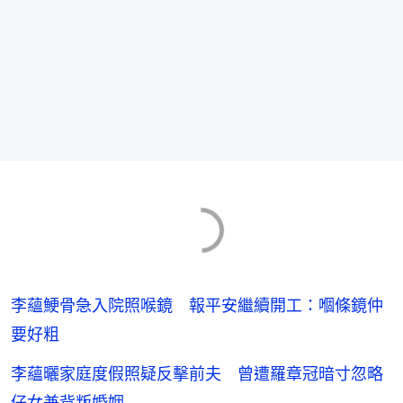
李蘊鯁骨急入院照喉鏡 報平安繼續開工：嗰條鏡仲
要好粗
李蘊曬家庭度假照疑反擊前夫 曾遭羅章冠暗寸忽略
仔女兼背叛婚姻