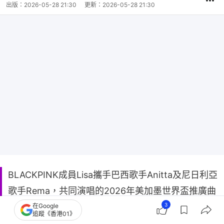
出版：
2026-05-28 21:30
更新：
2026-05-28 21:30
BLACKPINK成員Lisa攜手巴西歌手Anitta及尼日利亞
歌手Rema，共同演唱的2026年美加墨世界盃推廣曲
《Goals》。三人將於下月中舉行的2026年世界盃開
3
在Google
追蹤《香港01》
幕禮擔任表演嘉賓，Lisa將因此成為K-Pop女歌手第