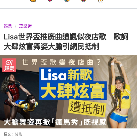
娛樂
眾樂迷
Lisa世界盃推廣曲遭諷似夜店歌 歌詞
大肆炫富舞姿大膽引網民抵制
撰文：
薯條