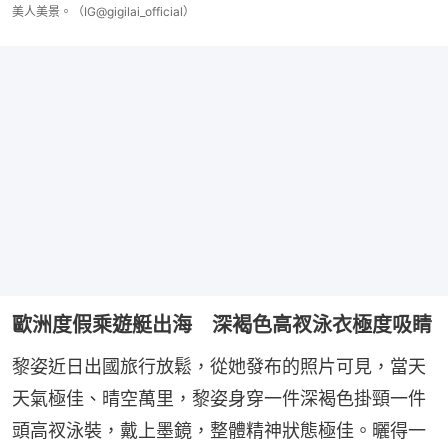
美人美景。（IG@gigilai_official）
歐洲度假乘遊艇出海 深褐色高衩泳衣極度吸睛
黎姿近日出國旅行放鬆，從她發布的照片可見，當天
天氣極佳、晴空萬里，黎姿身穿一件深褐色掛頸一件
頭高衩泳裝，戴上墨鏡，整體精神狀態極佳。曬得一