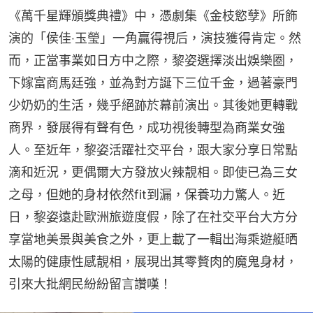
《萬千星輝頒獎典禮》中，憑劇集《金枝慾孽》所飾
演的「侯佳‧玉瑩」一角贏得視后，演技獲得肯定。然
而，正當事業如日方中之際，黎姿選擇淡出娛樂圈，
下嫁富商馬廷強，並為對方誕下三位千金，過著豪門
少奶奶的生活，幾乎絕跡於幕前演出。其後她更轉戰
商界，發展得有聲有色，成功視後轉型為商業女強
人。至近年，黎姿活躍社交平台，跟大家分享日常點
滴和近況，更偶爾大方發放火辣靚相。即使已為三女
之母，但她的身材依然fit到漏，保養功力驚人。近
日，黎姿遠赴歐洲旅遊度假，除了在社交平台大方分
享當地美景與美食之外，更上載了一輯出海乘遊艇晒
太陽的健康性感靚相，展現出其零贅肉的魔鬼身材，
引來大批網民紛紛留言讚嘆！