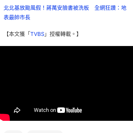
北北基放颱風假！蔣萬安臉書被洗板　全網狂讚：地
表最帥市長
【本文獲「
TVBS
」授權轉載。】