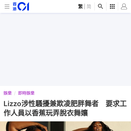
繁
|
简
娛樂
即時娛樂
Lizzo涉性騷擾兼欺凌肥胖舞者 要求工
作人員以香蕉玩弄脫衣舞孃