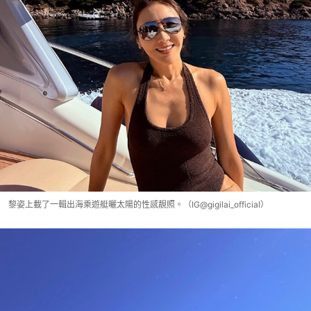
黎姿上載了一輯出海乘遊艇曬太陽的性感靚照。（IG@gigilai_official）