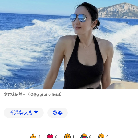
少女味依然。（IG@gigilai_official）
香港藝人動向
黎姿
9
0
1
0
0