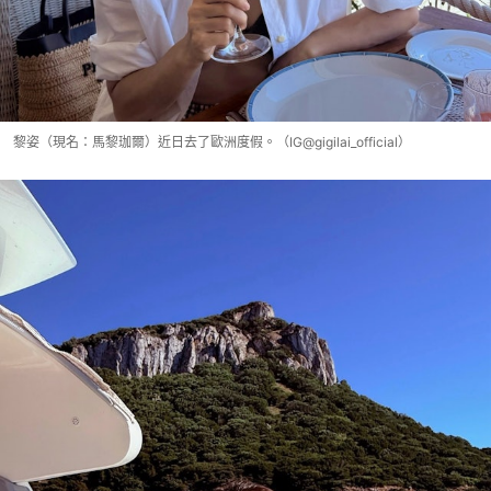
黎姿（現名：馬黎珈爾）近日去了歐洲度假。（IG@gigilai_official）