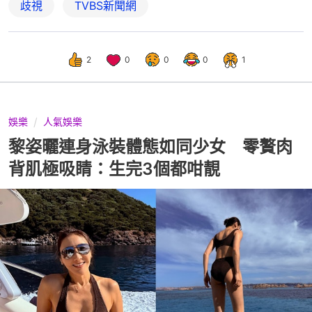
歧視
TVBS新聞網
2
0
0
0
1
娛樂
人氣娛樂
黎姿曬連身泳裝體態如同少女 零贅肉
背肌極吸睛：生完3個都咁靚