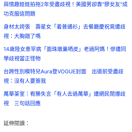
與情趣娃娃拍拖2年受盡歧視！美國男卻靠"膠女友"成
功克服這問題
身材太誇張 壽星女「着普通衫」去餐廳慶祝竟遭歧
視：大胸錯了嗎
14歲陸女患罕病「面珠墩巢哂皮」老過阿媽！慘遭同
學歧視當正怪物
台跨性別模特兒Aura登VOGUE封面 出道前受盡歧
視：沒有人要簽我
萬華茶室｜宥勝失言「有人去過萬華」遭網民鬧爆歧
視 三句話回應
延伸閱讀：