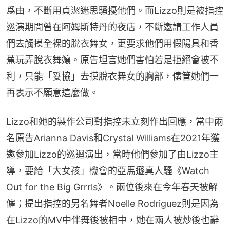
爲由，不斷用貞潔迷思騷擾他們。而Lizzo則是被指控
巡演期間曾在阿姆斯特丹的夜店，不斷邀請工作人員
們去觸摸全裸的脫衣舞女，更要求他們用假陽具和香
蕉玩弄脫衣舞孃。原告坦言她們害怕若是拒絕會被不
利，只能「妥協」去摸脫衣舞女的胸部，儘管她們一
再表示不願意這麼做。
Lizzo和她的製作公司對指控未立刻作出回應，當中兩
名原告Arianna Davis和Crystal Williams在2021年獲
邀參加Lizzo的巡迴演出，當時他們參加了由Lizzo主
導，要給「大女孩」機會的亞馬遜真人騷《Watch 
Out for the Big Grrrls》。兩位後來在今年春天被解
僱；提出指控的另名舞者Noelle Rodriguez則是因為
在Lizzo的MV中伴舞後被相中，她在兩人被炒後也辭