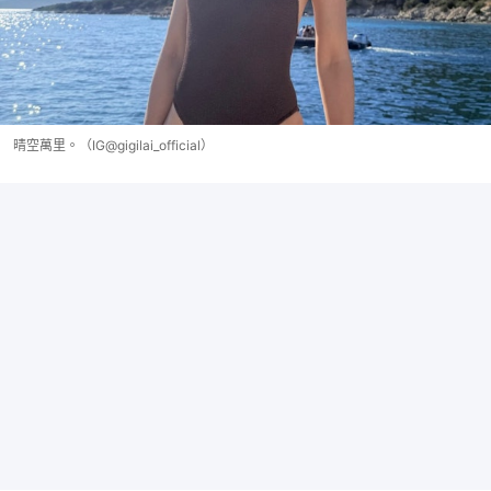
晴空萬里。（IG@gigilai_official）