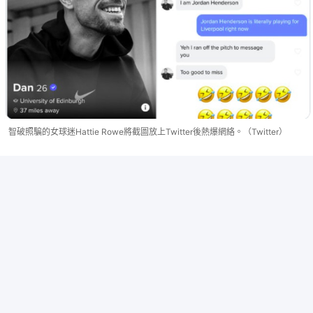
智破照騙的女球迷Hattie Rowe將截圖放上Twitter後熱爆網絡。（Twitter）