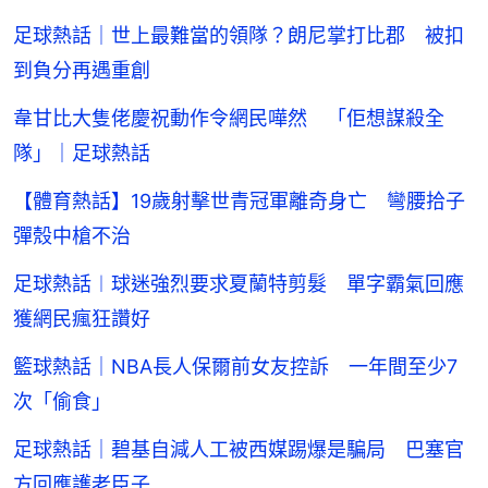
足球熱話｜世上最難當的領隊？朗尼掌打比郡 被扣
到負分再遇重創
韋甘比大隻佬慶祝動作令網民嘩然 「佢想謀殺全
隊」｜足球熱話
【體育熱話】19歲射擊世青冠軍離奇身亡 彎腰拾子
彈殼中槍不治
足球熱話︱球迷強烈要求夏蘭特剪髮 單字霸氣回應
獲網民瘋狂讚好
籃球熱話｜NBA長人保爾前女友控訴 一年間至少7
次「偷食」
足球熱話｜碧基自減人工被西媒踢爆是騙局 巴塞官
方回應護老臣子