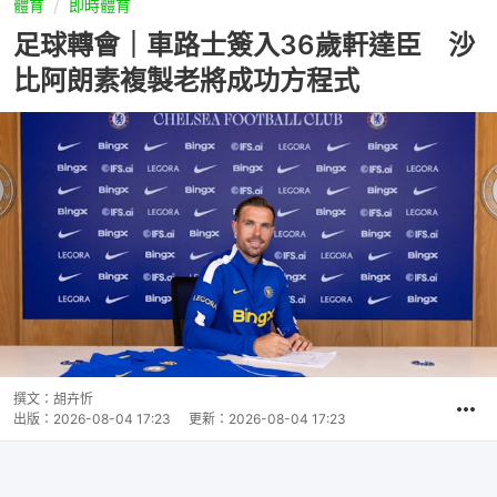
體育
即時體育
足球轉會｜車路士簽入36歲軒達臣 沙
比阿朗素複製老將成功方程式
撰文：
胡卉忻
出版：
2026-08-04 17:23
更新：
2026-08-04 17:23