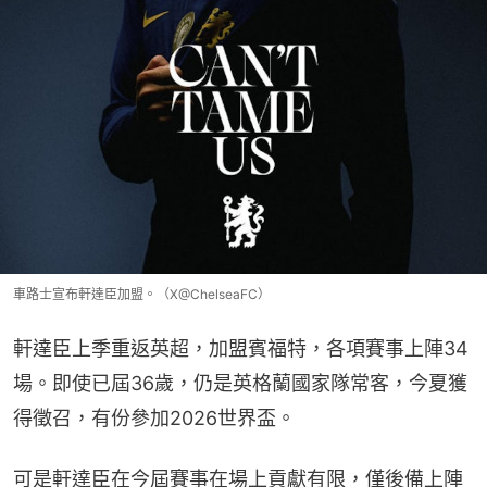
車路士宣布軒達臣加盟。（X@ChelseaFC）
軒達臣上季重返英超，加盟賓福特，各項賽事上陣34
場。即使已屆36歲，仍是英格蘭國家隊常客，今夏獲
得徵召，有份參加2026世界盃。
可是軒達臣在今屆賽事在場上貢獻有限，僅後備上陣