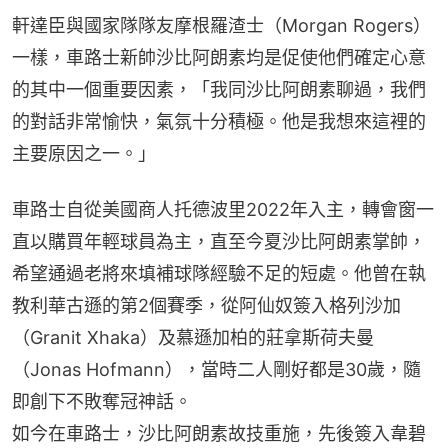
軒達臣與國家隊隊友摩根羅渣士（Morgan Rogers）
一樣，車路士新帥沙比阿朗素均是促使他們確定心意
的其中一個重要因素，「我同沙比阿朗素聊過，我們
的對話非常愉快，氣氛十分積極。他是我想來這裡的
主要原因之一。」
車路士自從美國商人托德波里2022年入主，轉會窗一
直以購買年輕球員為主，直至今夏沙比阿朗素掌帥，
希望通過老將來填補球隊經驗不足的短處。他曾在執
教利華古遜的第2個賽季，從阿仙奴簽入格列沙加
（Granit Xhaka）及慕遜加柏的莊拿斯荷夫曼
（Jonas Hofmann），當時二人剛好都是30歲，隨
即創下不敗奪冠神話。
如今在車路士，沙比阿朗素故技重施，先後簽入韋碧