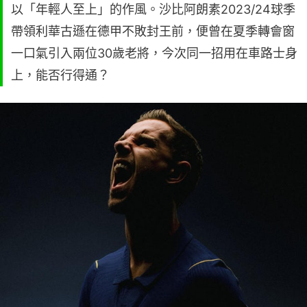
以「年輕人至上」的作風。沙比阿朗素2023/24球季
帶領利華古遜在德甲不敗封王前，便曾在夏季轉會窗
一口氣引入兩位30歲老將，今次同一招用在車路士身
上，能否行得通？