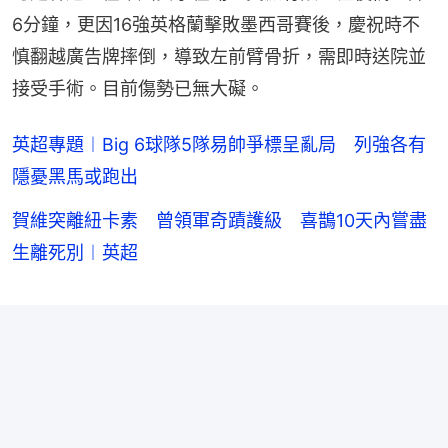
6分鐘，更因16強英格蘭擊敗墨西哥賽後，慶祝時不
慎翻越廣告牌摔倒，導致左前臂骨折，需即時送院並
接受手術。目前傷勢已無大礙。
英超專題︱Big 6球隊5隊易帥爭標呈亂局 列強各有
隱憂黑馬或跑出
賀維突離紐卡素 曾領軍奇蹟護級 喜鵲10天內嘗盡
生離死別︱英超