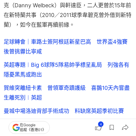
克（Danny Welbeck）與軒達臣，二人更曾於15年前
在新特蘭共事（2010／2011球季韋碧克曾外借到新特
蘭），如今在藍軍再續前緣。
足球轉會｜車路士簽阿根廷新星巴高 世界盃4強賽
後曾挑釁比寧咸
英超專題︱Big 6球隊5隊易帥爭標呈亂局 列強各有
隱憂黑馬或跑出
賀維突離紐卡素 曾領軍奇蹟護級 喜鵲10天內嘗盡
生離死別︱英超
曼城中場洛迪背部手術成功 料缺席英超季初比賽
英足總推新例防門將「詐傷」獲益 8月聯賽盃率先
4
在Google
追蹤《香港01》
試行