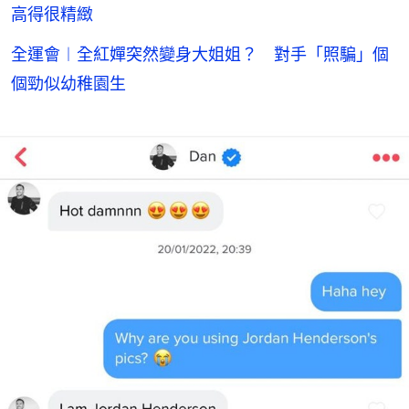
高得很精緻
全運會︱全紅嬋突然變身大姐姐？ 對手「照騙」個
個勁似幼稚園生