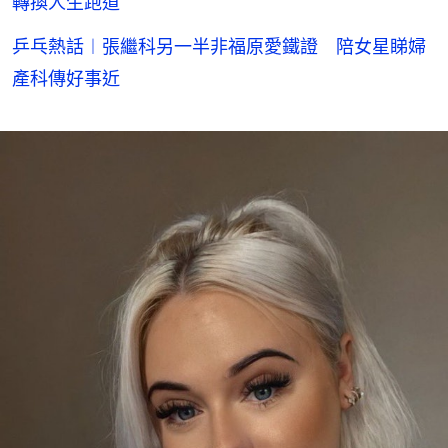
轉換人生跑道
乒乓熱話︱張繼科另一半非福原愛鐵證 陪女星睇婦
產科傳好事近