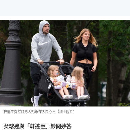
軒達臣愛家好男人形象深入民心。（網上圖片）
女球迷與「軒達臣」妙問妙答