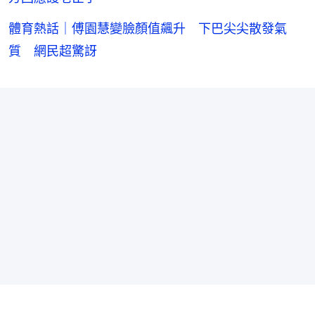
體育熱話｜傅園慧變臉顏值飆升 下巴尖尖散發氣
質 網民超驚訝