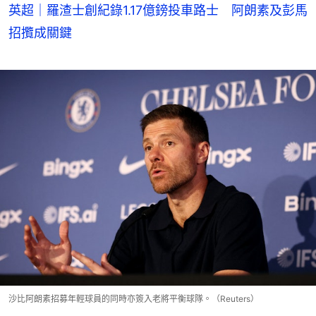
英超｜羅渣士創紀錄1.17億鎊投車路士 阿朗素及彭馬
招攬成關鍵
沙比阿朗素招募年輕球員的同時亦簽入老將平衡球隊。（Reuters）