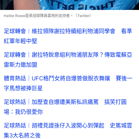
Hattie Rowe是英冠球隊高雲地利支持者。（Twitter）
足球轉會︱維拉領隊謝拉特續組利物浦同學會 看準
紅軍年輕中堅
足球轉會｜謝拉特銳意組利物浦朋友隊？傳致電蘇亞
雷斯力邀加盟
體育熱話｜UFC格鬥女將自爆曾做脫衣舞孃 賽後一
字馬想被捧巨星
足球熱話｜加歷查自爆遭美斯私訊痛罵 搞笑打圓
場：我仍很愛你
足球熱話︱胡禮見證孫仔入波開心到彈起 史篤城雲
集3大名將之後