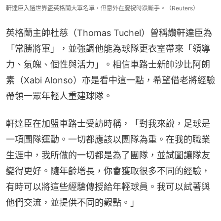
軒達臣入選世界盃英格蘭大軍名單，但意外在慶祝時跌斷手。（Reuters）
英格蘭主帥杜慈（Thomas Tuchel）曾稱讚軒達臣為
「常勝將軍」，並強調他能為球隊更衣室帶來「領導
力、氣魄、個性與活力」。相信車路士新帥沙比阿朗
素（Xabi Alonso）亦是看中這一點，希望借老將經驗
帶領一眾年輕人重建球隊。
軒達臣在加盟車路士受訪時稱，「對我來說，足球是
一項團隊運動。一切都應該以團隊為重。在我的職業
生涯中，我所做的一切都是為了團隊，並試圖讓隊友
變得更好。隨年齡增長，你會獲取很多不同的經驗，
有時可以將這些經驗傳授給年輕球員。我可以試著與
他們交流，並提供不同的觀點。」