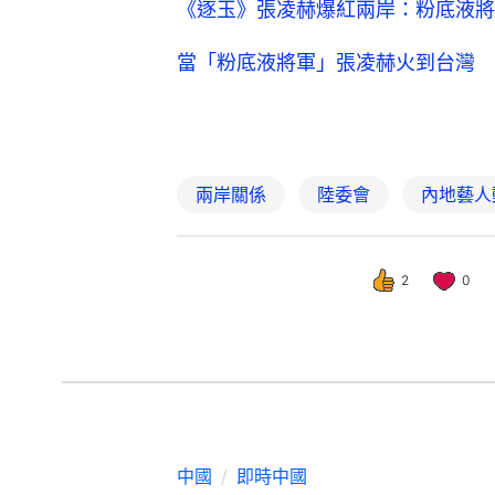
《逐玉》張凌赫爆紅兩岸：粉底液將
當「粉底液將軍」張凌赫火到台灣 
兩岸關係
陸委會
內地藝人
2
0
中國
即時中國