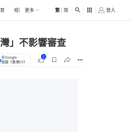
育
經濟
更多
01深圳
繁
觀點
|
简
健康
好食玩飛
登入
女
灣」不影響審查
2
在Google
追蹤《香港01》