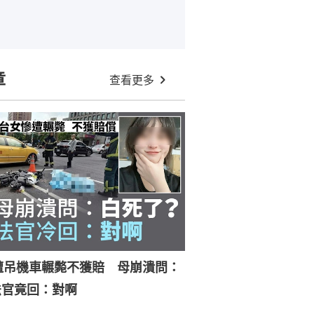
章
查看更多
遭吊機車輾斃不獲賠 母崩潰問：
法官竟回：對啊