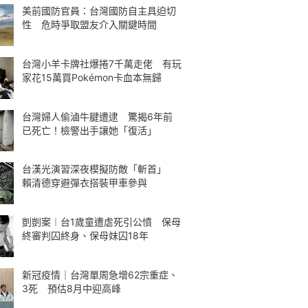
美前國防官員：台灣國防自主具迫切
性 危時爭取盟友介入關鍵時間
台灣小羊卡牌社爆捲7千萬走佬 有玩
家花15萬買Pokémon卡血本無歸
台灣婦人偷滷牛腱遭逮 驚揭6年前
已死亡！檢警出手讓她「復活」
台漢光演習深夜模擬防敵「斬首」
賴清德穿避彈衣搭裝甲車參與
剴剴案︱台1歲童遭虐死引公憤 保母
終審判囚終身、保母妹囚18年
新冠疫情｜台灣單周急增62宗重症、
3死 預估8月中迎高峰