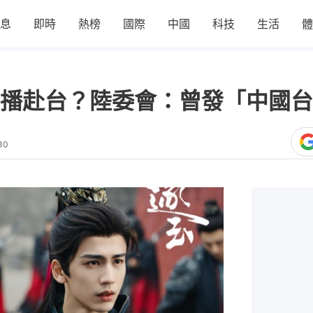
息
即時
熱榜
國際
中國
科技
生活
體
播赴台？陸委會：曾發「中國台
30