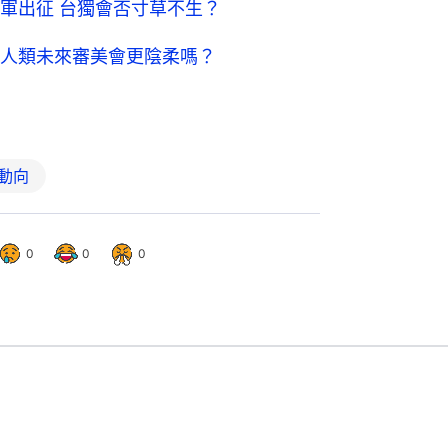
軍出征 台獨會否寸草不生？
人類未來審美會更陰柔嗎？
動向
0
0
0