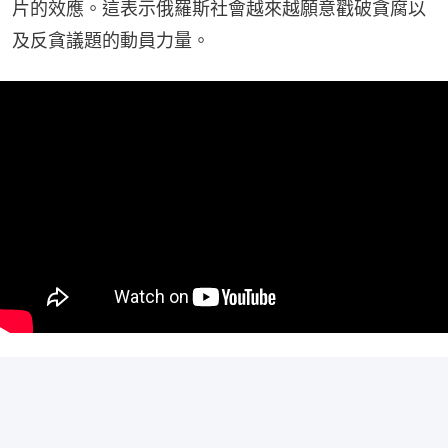
片的效應。這表示俄羅斯社會越來越願意戳破貪腐以
及反貪議題的動員力量。