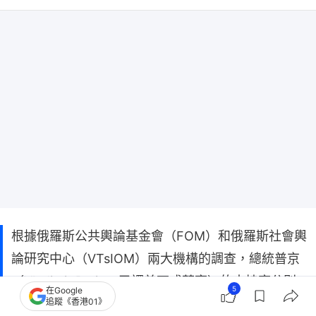
根據俄羅斯公共輿論基金會（FOM）和俄羅斯社會輿
論研究中心（VTsIOM）兩大機構的調查，總統普京
（Vladimir Putin，又譯普丁或蒲亭）的支持率分別
5
在Google
下降到66%與65.1%，是俄烏戰爭爆發以來的最低水
追蹤《香港01》