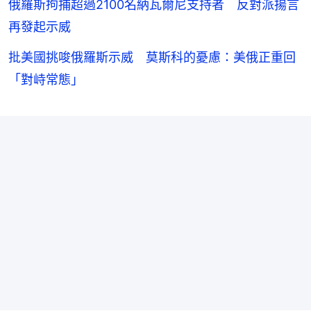
俄羅斯拘捕超過2100名納瓦爾尼支持者 反對派揚言
再發起示威
批美國挑唆俄羅斯示威 莫斯科的憂慮：美俄正重回
「對峙常態」