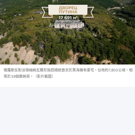
俄羅斯反對派領袖納瓦爾尼指控總統普京於黑海擁有豪宅，佔地約7,800公頃，相
等於39個摩納哥。（影片截圖）