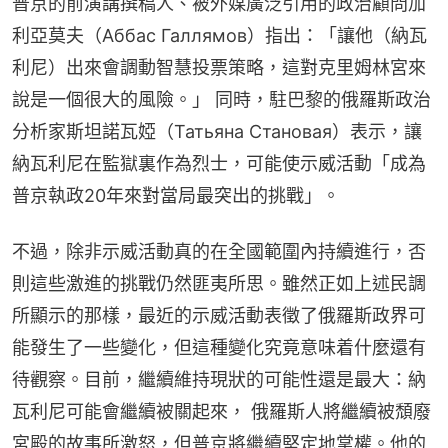
普京的前演講撰稿人、被外媒廣泛引用的政治顧問加
利亞莫夫（Аббас Галлямов）指出：「讓他（納瓦
利尼）出來會調動智慧投票策略，這對克里姆林宮來
說是一個很大的風險。」 同時，駐巴黎的俄羅斯政治
分析家斯坦諾瓦婭（Татьяна Становая）表示，讓
納瓦利尼在監獄裏作為烈士，可能使示威活動「成為
普京執政20年來對當局最突出的挑戰」。
不過，除非示威活動真的在全國範圍內持續進行，否
則這些激進的挑戰仍然匪夷所思。雖然正如上述民調
所顯示的那樣，最近的示威活動表徵了俄羅斯政界可
能發生了一些變化，但這種變化究竟意味着什麼還有
待觀察。目前，繼續維持現狀的可能性還是最大：納
瓦利尼可能會繼續被關起來， 俄羅斯人將繼續被頹廢
宮殿的故事所激怒，但普京將繼續堅定地掌權。他的