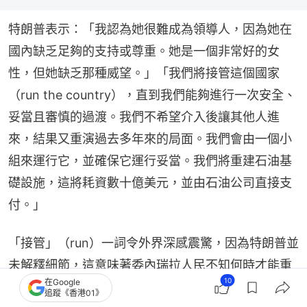
特朗普表示：「我認為她很難成為領導人，因為她在
國內缺乏足夠的支持或尊重。她是一個非常好的女
性，但她缺乏那種威望。」「我們將接管這個國家
（run the country），直到我們能夠進行一次安全、
妥當且審慎的過渡。我們不希望介入後讓其他人進
來，結果又重演過去多年來的局面。我們會由一個小
組來運行它，並確保它運行妥當。我們將重建石油基
礎設施，這將耗資數十億美元，並由石油公司直接支
付。」
「接管」（run）一詞令外界深感震驚，因為特朗普並
未解釋細節，這意味著委內瑞拉人民不知何時才能重
10
在Google
奪國家掌管權。這究竟是「民主的新生」，還是另一
追蹤《香港01》