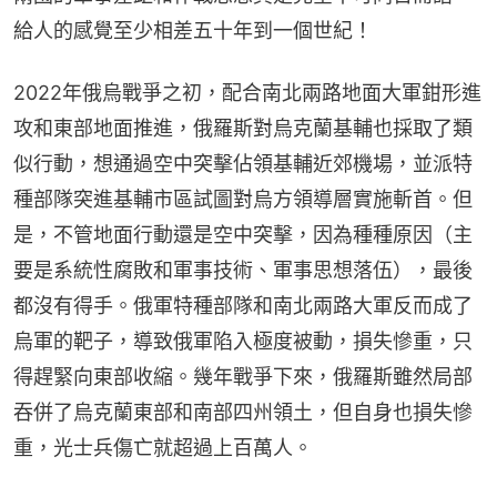
給人的感覺至少相差五十年到一個世紀！
2022年俄烏戰爭之初，配合南北兩路地面大軍鉗形進
攻和東部地面推進，俄羅斯對烏克蘭基輔也採取了類
似行動，想通過空中突擊佔領基輔近郊機場，並派特
種部隊突進基輔市區試圖對烏方領導層實施斬首。但
是，不管地面行動還是空中突擊，因為種種原因（主
要是系統性腐敗和軍事技術、軍事思想落伍），最後
都沒有得手。俄軍特種部隊和南北兩路大軍反而成了
烏軍的靶子，導致俄軍陷入極度被動，損失慘重，只
得趕緊向東部收縮。幾年戰爭下來，俄羅斯雖然局部
吞併了烏克蘭東部和南部四州領土，但自身也損失慘
重，光士兵傷亡就超過上百萬人。