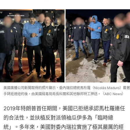
美國廣播公司新聞取得的照片顯示，委內瑞拉總統馬杜羅（Nicolás Maduro）戴著
手銬抵達紐約後，由美國緝毒局局長科爾和其他聯邦特工押送。（ABC News）
2019年特朗普首任期間，美國已拒絕承認馬杜羅連任
的合法性，並扶植反對派領袖瓜伊多為「臨時總
統」。多年來，美國對委內瑞拉實施了極其嚴厲的經