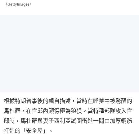
（GettyImages）
根據特朗普事後的親自描述，當時在睡夢中被驚醒的
馬杜羅，在官邸內顯得極為狼狽。當特種部隊攻入官
邸時，馬杜羅與妻子西利亞試圖衝進一間由加厚鋼筋
打造的「安全屋」。