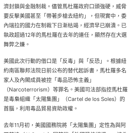
濟封鎖與金融制裁。儘管馬杜羅政府口頭強硬，威脅
要反擊美國甚至「帶著步槍去紐約」，但現實中，委
內瑞拉的國力在制裁下日漸枯竭，經濟早已崩潰。已
執政超過12年的馬杜羅在去年的連任，顯然存在大選
舞弊之嫌。
美國此次行動的借口是「反毒」與「反恐」。根據紐
約南區聯邦法院日前公布的替代起訴書，馬杜羅多名
家人及內閣成員被控「毒品恐怖主義」
（Narcoterrorism）等罪名。美國司法部指控馬杜羅
是毒梟組織「太陽集團」（Cartel de los Soles）的
首腦，利用毒品貿易資助政權。
去年11月初，美國國務院將「太陽集團」定性為與阿