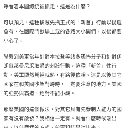
睜看着本國總統被抓走，這是為什麼？
可以預見，這種擒賊先擒王式的「斬首」行動以後還
會有，在國際鬥獸場上混的各路大小開們，以後都要
小心了。
聯繫到美軍當年針對本拉登等諸多恐怖分子和針對伊
朗蘇萊曼尼采取過的刺殺行動，這種「斬首」性行
動，美軍顯然駕輕就熟，有路徑依賴。這是以後其它
國家在和美國吵架對峙時，一定要注意的地方。美國
的強勢與霸道，絕對不能小覷。
那麼美國的這個做法，對其它具有先發制人能力的國
家有沒有啟發？我相信一定有。就看什麼時候端出
來，以什麼樣的方式、效率和結果端出來。