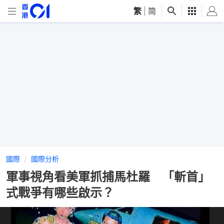
繁
|
简
國際
國際分析
軍事視角看美軍抓捕馬杜羅 「斬首」
式戰爭有哪些啟示？