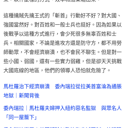
這種擒賊先擒王式的「斬首」行動好不好？對大國、
強國當然好。對百姓和一般士兵也挺好。因為如果以
後戰爭以這種方式進行，會少死很多無辜百姓和士
兵。相關國家，不論是進攻方還是防守方，都不用勞
師動眾，不會經濟崩潰，也不會民不聊生。但是對一
些小國、弱國，還有一些實力弱雞，但是卻天天挑戰
大國底線的地區，他們的領導人恐怕就危險了。
馬杜羅治下經濟崩潰 委內瑞拉從拉美首富淪為通脹
地獄｜新聞背後
委內瑞拉｜馬杜羅夫婦押入紐約惡名監獄 與眾名人
「同一屋簷下」