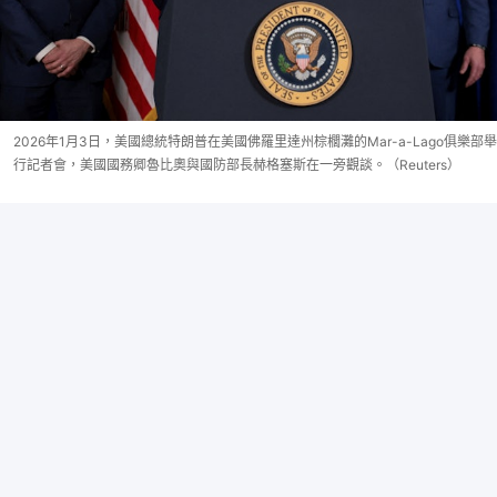
2026年1月3日，美國總統特朗普在美國佛羅里達州棕櫚灘的Mar-a-Lago俱樂部舉
行記者會，美國國務卿魯比奧與國防部長赫格塞斯在一旁觀談。（Reuters）