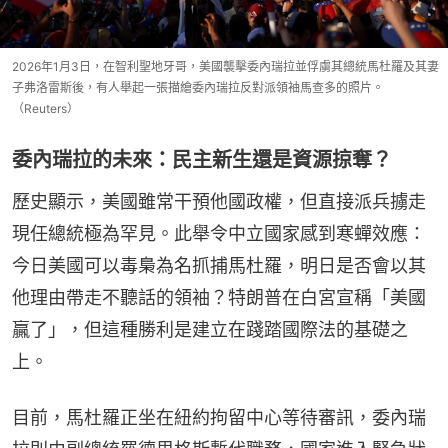
2026年1月3日，在智利聖地牙哥，美國襲擊委內瑞拉並俘虜其總統馬杜羅及其妻
子弗洛雷斯後，有人舉起一張描繪委內瑞拉反對派領袖馬查多的照片。
（Reuters）
委內瑞拉的未來：民主新生還是資源掠奪？
歷史顯示，美國雖常干預他國政權，但直接派兵擄走
現任總統極為罕見。此舉令中立國家感到寒蟬效應：
今日美國可以毒梟為名抓捕馬杜羅，明日是否會以其
他理由帶走不聽話的領袖？特朗普在白宮宣稱「美國
贏了」，但這種勝利是建立在踐踏國際法的基礎之
上。
目前，馬杜羅正坐在紐約拘留中心等待審訊，委內瑞