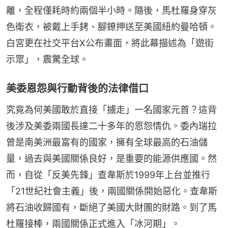
離，全程僅耗時約兩個半小時。隨後，馬杜羅身穿灰
色衛衣，被戴上手銬、腳鐐押送至美國紐約曼哈頓。
白宮更在社交平台X公布畫面，將此幕描述為「遊街
示眾」，震驚全球。
美委恩怨與行動背後的法律借口
究竟為何美國敢於直接「擄走」一名國家元首？這背
後涉及美委兩國長達二十多年的恩怨情仇。委內瑞拉
曾是南美洲最富有的國家，擁有全球最高的石油儲
量，過去與美國關係良好，是重要的能源供應國。然
而，自從「反美先鋒」查韋斯於1999年上台並推行
「21世紀社會主義」後，兩國關係開始惡化。查韋斯
將石油收歸國有，斷絕了美國大財團的財路。到了馬
杜羅接棒，兩國關係正式進入「冰河期」。