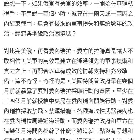
設想一下，如果俄軍有美軍的效率，一開始在基輔就
得手，不用說一兩個小時，就算在一兩天或一兩周之
內結束戰鬥，還會有後來的軍事損失和連續數年的政
治、經濟與地緣政治困境嗎？
對比完美俄，再看委內瑞拉，委方的拉胯真是讓人不
敢相信！美軍的高效是建立在遙遙領先的軍事技術和
實力之上，再配合以卓有成效的情報支持和充分準
備，這不奇怪。奇怪的是，美國特朗普政府早在幾個
月前就暴露了要對委內瑞拉採取行動的意圖，至少在
三四個月前就授權中央局在委內瑞內開始行動，對委
內瑞拉採取禁飛、禁運措施，各種進攻性武器裝備也
在委內瑞拉周邊近海活動，而委內瑞拉政府和軍方在
這幾個月時間內都幹了什麼？難道就一點沒有思想和