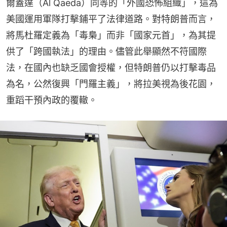
爾蓋達（Al Qaeda）同等的「外國恐怖組織」，這為
美國運用軍隊打擊鋪平了法律道路。對特朗普而言，
將馬杜羅定義為「毒梟」而非「國家元首」，為其提
供了「跨國執法」的理由。儘管此舉顯然不符國際
法，在國內也缺乏國會授權，但特朗普仍以打擊毒品
為名，公然復興「門羅主義」，將拉美視為後花園，
重蹈干預內政的覆轍。