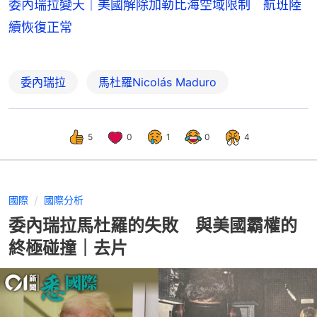
委內瑞拉變天｜美國解除加勒比海空域限制 航班陸
續恢復正常
委內瑞拉
馬杜羅Nicolás Maduro
5
0
1
0
4
國際
國際分析
委內瑞拉馬杜羅的失敗 與美國霸權的
終極碰撞｜去片