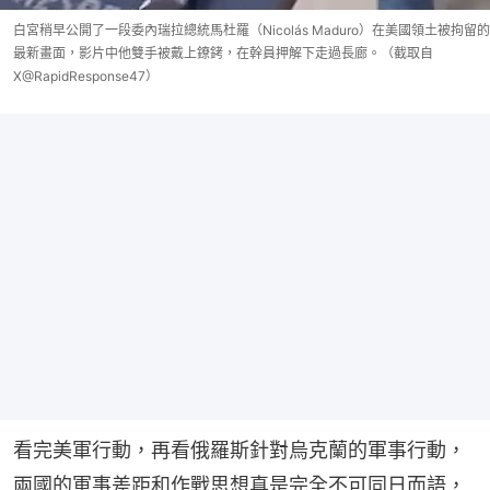
白宮稍早公開了一段委內瑞拉總統馬杜羅（Nicolás Maduro）在美國領土被拘留的
最新畫面，影片中他雙手被戴上鐐銬，在幹員押解下走過長廊。（截取自
X@RapidResponse47）
看完美軍行動，再看俄羅斯針對烏克蘭的軍事行動，
兩國的軍事差距和作戰思想真是完全不可同日而語，