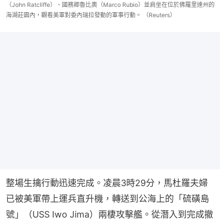
（John Ratcliffe）、國務卿魯比奧（Marco Rubio）並肩坐在位於佛羅里達州的
海湖莊園內，觀看美軍對委內瑞拉發動的軍事行動。 （Reuters）
整場生擒行動迅速完成。凌晨3時29分，馬杜羅夫婦
已被美軍帶上運兵直升機，轉送到公海上的「硫磺島
號」（USS Iwo Jima）兩棲攻擊艦。從潛入到完成撤