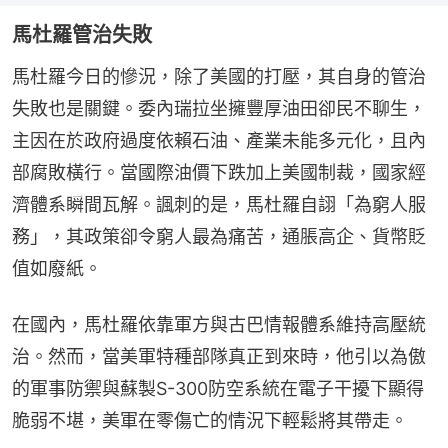
馬杜羅管治失敗
馬杜羅今日的慘況，除了美國的打壓，其自身的管治
失敗也是關鍵。委內瑞拉坐擁豐厚油田卻民不聊生，
主因在於政府過度依賴石油、產業未能多元化，且內
部腐敗橫行。當國際油價下跌加上美國制裁，國家經
濟體系瞬間瓦解。諷刺的是，馬杜羅自詡「為窮人服
務」，其政策卻令窮人最為痛苦，通脹高企、貨幣貶
值如廢紙。
在國內，馬杜羅依靠軍方與古巴情報體系維持高壓統
治。然而，當美軍特種部隊真正到來時，他引以為傲
的軍事防禦與蘇製S-300防空系統在電子干擾下顯得
脆弱不堪，美軍在零傷亡的情況下輕鬆將其帶走。