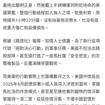
裏拖出驗明正身，然後戴上手銬轉運到附近待命的美
國軍艦，整個行動過程如入無人之境，乾脆利索，用
時總共1小時22分鐘，沒有絲毫拖泥帶水，也沒有造
成重大傷亡和設備損失。
根據《路透社》報導，知情人士透露，為了執行這項
代號「絕對決心行動」的軍事任務，美國不但派出精
鋭部隊，甚至還打造了一座馬杜羅「安全密室」的完
整複製品，反覆演練突襲戰術。
而美軍的行動實際上也籌備數月之久。美國中情局自
2025年8月起便部署小組人員深入滲透到當地，掌握
馬杜洛的作息模式，甚至甚至連他養的寵物的情況都
掌握得一清二楚。從這些情況看，不僅中國習慣於