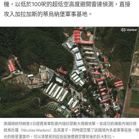
機，以低於100呎的超低空高度避開雷達偵測，直接
攻入加拉加斯的蒂烏納堡軍事基地。
美國總統特朗普3日證實美軍對委內瑞拉發動大規模攻擊，並成功抓捕委內瑞拉總
統馬杜羅（Nicolas Maduro）及其妻子，同時還空襲了該國境內多處軍事設施，曝
光的衛星畫面中，可以清楚見到這些設施遭遇空襲前後的巨大對比。