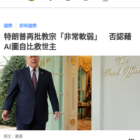
國際
即時國際
特朗普再批教宗「非常軟弱」 否認藉
AI圖自比救世主
撰文：
蕭通