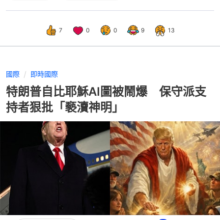
7
0
0
9
13
國際
即時國際
特朗普自比耶穌AI圖被鬧爆 保守派支
持者狠批「褻瀆神明」