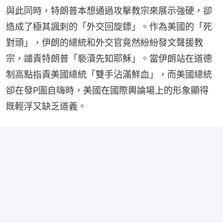
與此同時，特朗普本想通過攻擊教宗來展示強硬，卻
造成了極其諷刺的「外交回旋鏢」。作為美國的「死
對頭」，伊朗的總統和外交官竟然紛紛發文聲援教
宗，譴責特朗普「褻瀆先知耶穌」。當伊朗站在道德
制高點指責美國總統「雙手沾滿鮮血」，而美國總統
卻在發P圖自嗨時，美國在國際輿論場上的形象顯得
既輕浮又缺乏道義。