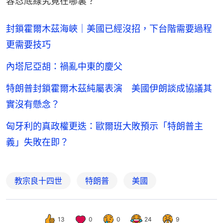
容忍底線究竟在哪裏？
封鎖霍爾木茲海峽｜美國已經沒招，下台階需要過程
更需要技巧
內塔尼亞胡：禍亂中東的慶父
特朗普封鎖霍爾木茲純屬表演 美國伊朗談成協議其
實沒有懸念？
匈牙利的真政權更迭：歐爾班大敗預示「特朗普主
義」失敗在即？
教宗良十四世
特朗普
美國
13
0
0
24
9