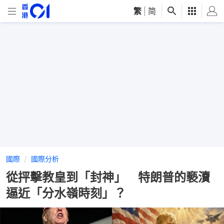
繁
|
简
國際
國際分析
從抨擊教皇到「封神」 特朗普的褻瀆
逼近「分水嶺時刻」？