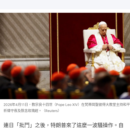
2026年4月11日，教宗良十四世（Pope Leo XIV）在梵蒂岡聖彼得大教堂主持和平
祈禱守夜及默念玫瑰經。（Reuters）
連日「批鬥」之後，特朗普來了這麼一波騷操作。自