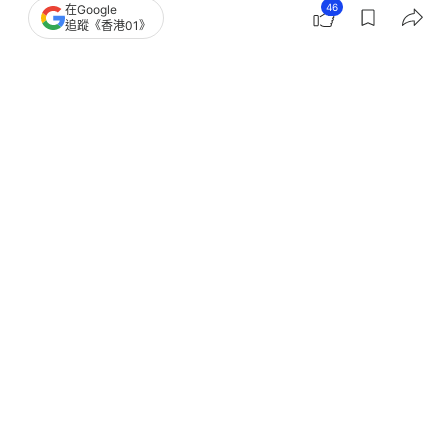
46
在Google
追蹤《香港01》
撰文：
韓學敏
出版：
2026-04-14 17:09
更新：
2026-04-14 17:09
美國總統特朗普（Donald Trump，又譯川普）4月
13日在Truth Social發布一張自己化身耶穌的人工智