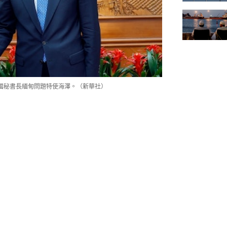
合國秘書長緬甸問題特使海澤。（新華社）