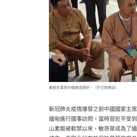
秦剛在雲南中緬邊境調研。（外交部網站）
新冠肺炎疫情爆發之前中國國家主席
緬甸進行國事訪問，當時習近平受到了
山素姬被軟禁以來，敏昂萊成為了緬