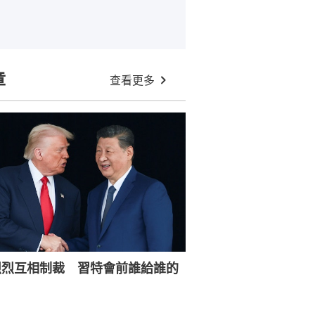
章
查看更多
烈烈互相制裁 習特會前誰給誰的