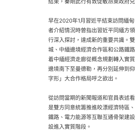
結束，秦剛此行有敦促敏昂萊政府兑
早在2020年1月習近平結束訪問緬
者介紹情況時曾指出習近平同緬方領
行深入探討，達成新的重要共識。雙
城、中緬邊境經濟合作區和公路鐵路
着中緬經濟走廊從概念規劃轉入實質
邊境南下至曼德勒，再分別延伸到仰
字形」大合作格局呼之欲出。
從訪問當期的新聞報道和官員表述看
是雙方同意統籌推進皎漂經濟特區、
鐵路、電力能源等互聯互通骨架建設
設進入實質階段。