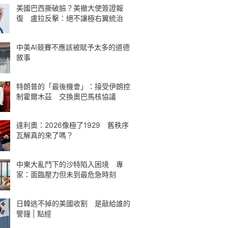
美國巴西撕破臉？美撤大使簽證報
復 盧拉反擊：絕不讓極右翼統治
中美AI競賽不應該被賦予太多的道德
敘事
特朗普的「最後機會」：接受伊朗控
制霍爾木茲 交換奧巴馬核協議
達利奧：2026像極了1929 舊秩序
瓦解真的來了嗎？
中東大亂鬥下的沙特陷入困境 專
家：面臨壓力但未到最危急時刻
日韓逃不掉的美國收割 是敲給誰的
警鐘 | 點經