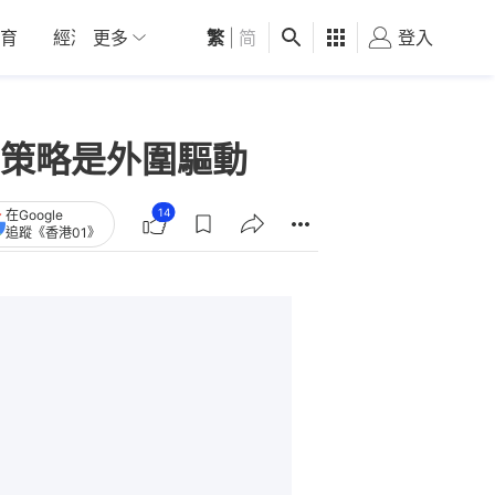
育
經濟
更多
01深圳
繁
觀點
|
简
健康
好食玩飛
登入
女
策略是外圍驅動
14
在Google
追蹤《香港01》