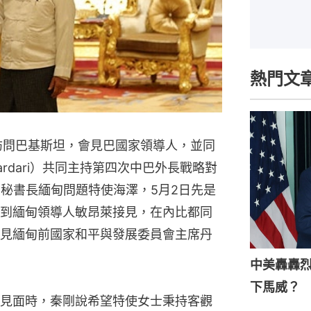
熱門文
訪問巴基斯坦，會見巴國家領導人，並同
o Zardari）共同主持第四次中巴外長戰略對
國秘書長緬甸問題特使海澤，5月2日先是
到緬甸領導人敏昂萊接見，在內比都同
見緬甸前國家和平與發展委員會主席丹
中美轟轟
下馬威？
見面時，秦剛說希望特使女士秉持客觀