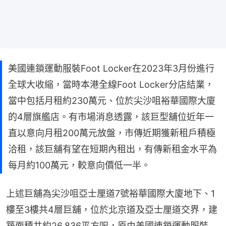
美國連鎖運動服裝Foot Locker在2023年3月份進行
全球大收縮，當時本港全線Foot Locker分店結業，
當中包括月租約230萬元、位於尖沙咀裕華國際大廈
的4層旗艦店。有市場消息透露，該巨型舖位近年一
直以意向月租200萬元放盤，市傳近期獲新租戶積極
洽租，該巨舖有望在短期內租出，有傳新租金水平為
每月約100萬元，較意向價低一半。
上述巨舖為尖沙咀亞士厘道7號裕華國際大廈地下、1
樓至3樓共4層巨舖，位於北京道及亞士厘道交界，建
築面積共約26,836平方呎，原由美國連鎖運動服裝