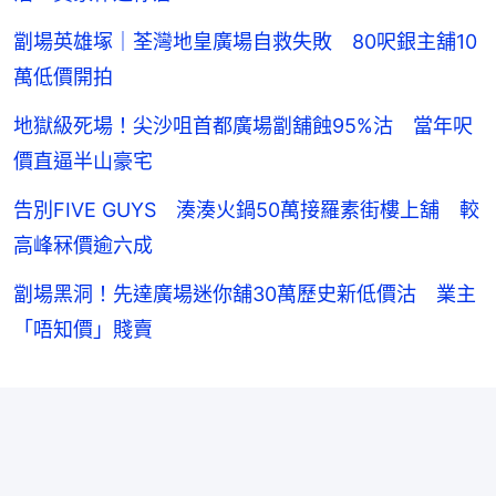
劏場英雄塚｜荃灣地皇廣場自救失敗 80呎銀主舖10
萬低價開拍
地獄級死場！尖沙咀首都廣場劏舖蝕95%沽 當年呎
價直逼半山豪宅
告別FIVE GUYS 湊湊火鍋50萬接羅素街樓上舖 較
高峰冧價逾六成
劏場黑洞！先達廣場迷你舖30萬歷史新低價沽 業主
「唔知價」賤賣