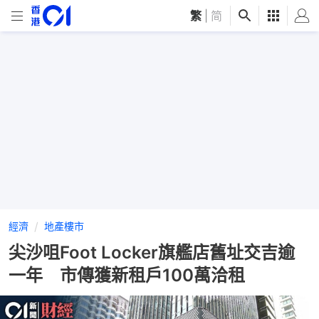
繁
|
简
經濟
地產樓市
尖沙咀Foot Locker旗艦店舊址交吉逾
一年 市傳獲新租戶100萬洽租