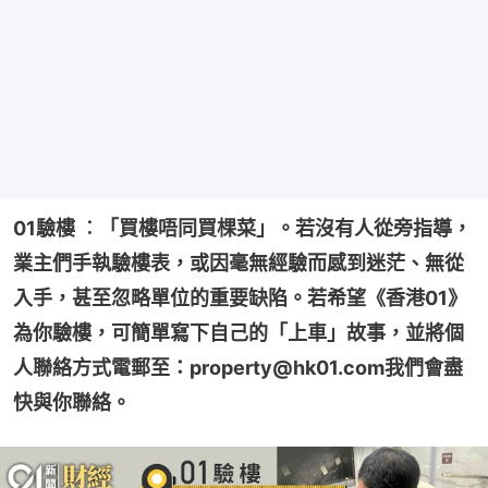
01驗樓 ︰「買樓唔同買棵菜」。若沒有人從旁指導，
業主們手執驗樓表，或因毫無經驗而感到迷茫、無從
入手，甚至忽略單位的重要缺陷。若希望《香港01》
為你驗樓，可簡單寫下自己的「上車」故事，並將個
人聯絡方式電郵至：property@hk01.com我們會盡
快與你聯絡。