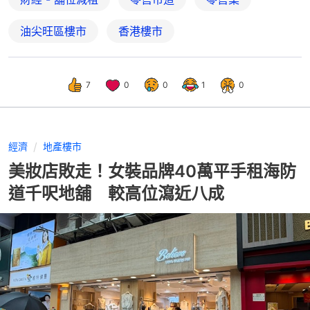
油尖旺區樓市
香港樓市
7
0
0
1
0
經濟
地產樓市
美妝店敗走！女裝品牌40萬平手租海防
道千呎地舖 較高位瀉近八成