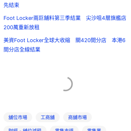
先結束
Foot Locker兩巨舖料第三季結業 尖沙咀4層旗艦店
200萬重新放租
美資Foot Locker全球大收縮 關420間分店 本港6
間分店全線結業
舖位市場
工商舖
商舖市場
財經 - 舖位減租
零售市道
零售業