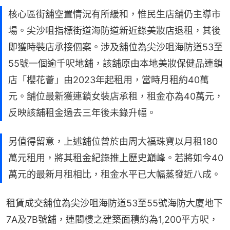
核心區街舖空置情況有所緩和，惟民生店舖仍主導市
場。尖沙咀指標街道海防道新近錄美妝店退租，其後
即獲時裝店承接個案。涉及舖位為尖沙咀海防道53至
55號一個逾千呎地舖，該舖原由本地美妝保健品連鎖
店「櫻花薈」由2023年起租用，當時月租約40萬
元。舖位最新獲連鎖女裝店承租，租金亦為40萬元，
反映該舖租金過去三年後未錄升幅。
另值得留意，上述舖位曾於由周大福珠寶以月租180
萬元租用，將其租金紀錄推上歷史巔峰。若將如今40
萬元的最新月租相比，租金水平已大幅蒸發近八成。
租賃成交舖位為尖沙咀海防道53至55號海防大廈地下
7A及7B號舖，連閣樓之建築面積約為1,200平方呎，