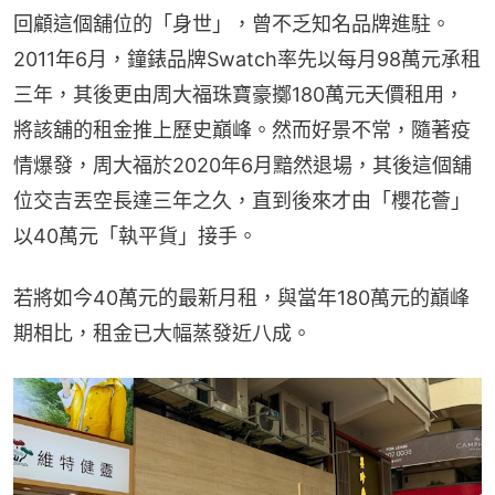
回顧這個舖位的「身世」，曾不乏知名品牌進駐。
2011年6月，鐘錶品牌Swatch率先以每月98萬元承租
三年，其後更由周大福珠寶豪擲180萬元天價租用，
將該舖的租金推上歷史巔峰。然而好景不常，隨著疫
情爆發，周大福於2020年6月黯然退場，其後這個舖
位交吉丟空長達三年之久，直到後來才由「櫻花薈」
以40萬元「執平貨」接手。
若將如今40萬元的最新月租，與當年180萬元的巔峰
期相比，租金已大幅蒸發近八成。