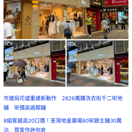
市建局花墟重建新動作 2826萬購洗衣街千二呎地
舖 呎價高過鄰舖
8組客搶高20口價！荃灣地皇廣場80呎銀主舖30萬
沽 買家作迷你倉