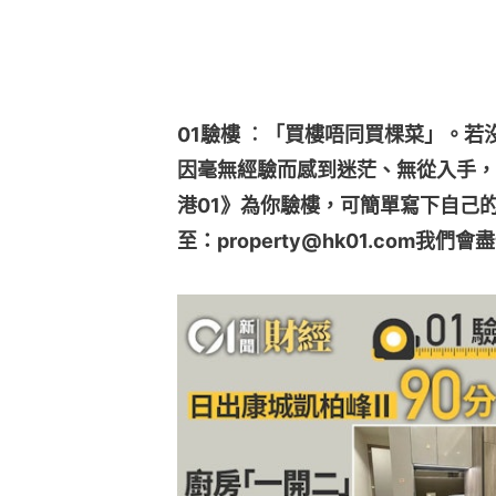
01驗樓 ︰「買樓唔同買棵菜」。
因毫無經驗而感到迷茫、無從入手，
港01》為你驗樓，可簡單寫下自己
至：property@hk01.com我們