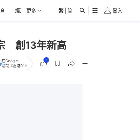
育
經濟
更多
01深圳
繁
觀點
|
简
健康
好食玩飛
登入
女
宗 創13年新高
3
在Google
追蹤《香港01》