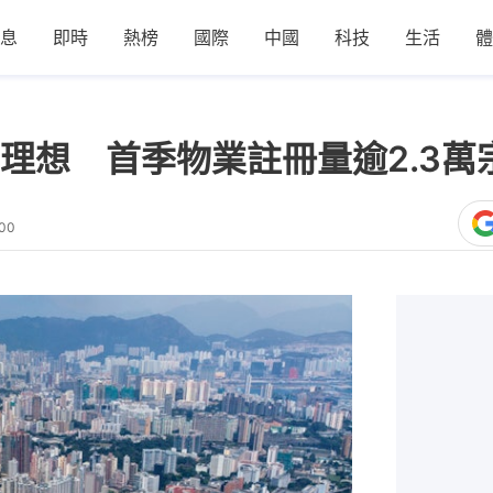
息
即時
熱榜
國際
中國
科技
生活
體
理想 首季物業註冊量逾2.3萬
:00