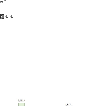
升幅。
額↓↓