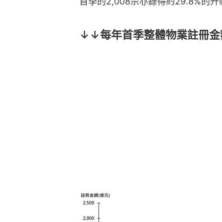
首季的2,008宗亦錄得約29.8%的
↓↓每年首季整體物業註冊金