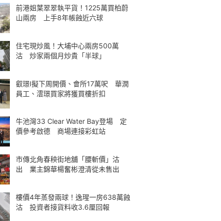
前港姐葉翠翠執平貨！1225萬買柏蔚
山兩房 上手8年帳蝕近六球
住宅現炒風！大埔中心兩房500萬
沽 炒家兩個月炒貴「半球」
叡璟I擬下周開價、會所17萬呎 華潤
員工、澐璟買家將獲買樓折扣
牛池灣33 Clear Water Bay登場 定
價參考啟德 商場連接彩虹站
市傳北角春秧街地舖「腰斬價」沽
出 業主錦華楊奮彬澄清從未售出
樓價4年蒸發兩球！逸瑆一房638萬蝕
沽 投資者接貨料收3.6厘回報