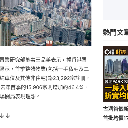
熱門文
置業研究部董事王品弟表示，據香港置
顯示，首季整體物業(包括一手私宅及二
車位及其他非住宅)錄23,292宗註冊，
去年首季的15,906宗則增加約46.4%，
市場開局表現理想。
古洞首個新盤
↓↓
首批均價1