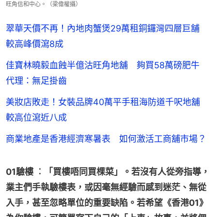
旺角信和中心。（梁偉權攝）
翠華天價不再！內地肉蟹煲29萬租銅鑼灣四層巨舖
較高峰價瀉8成
佳寶林曉毅血蝕半億沽旺角地舖 夠買58萬磅肥牛
代理：無足掛齒
美妝店敗走！女裝品牌40萬平手租海防道千呎地舖
較高位瀉近八成
商業地產是香港經濟寒暑表 如何激活工商舖市場？
01驗樓 ︰「買樓唔同買棵菜」。若沒有人從旁指導，
業主們手執驗樓表，或因毫無經驗而感到迷茫、無從
入手，甚至忽略單位的重要缺陷。若希望《香港01》