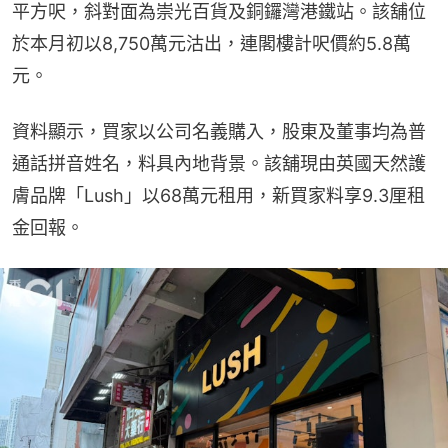
平方呎，斜對面為崇光百貨及銅鑼灣港鐵站。該舖位
於本月初以8,750萬元沽出，連閣樓計呎價約5.8萬
元。
資料顯示，買家以公司名義購入，股東及董事均為普
通話拼音姓名，料具內地背景。該舖現由英國天然護
膚品牌「Lush」以68萬元租用，新買家料享9.3厘租
金回報。