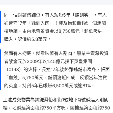
同一個銅鑼灣舖位，有人短短5年「賺到笑」，有人
卻苦守17年「蝕到入肉」！涉及怡和街1號一個連閣
樓地舖，由內地背景資金以8,750萬元「趁低吸納」
購入，呎價約5.8萬元。
然而有人撈底，就意味著有人割肉。原業主資深投資
者黎金元於2009年以1.45億元接下英皇集團
（0163）的火棒，長揸17年後終難逃舖市寒冬，帳面
「血蝕」5,750萬元，舖價瀉近四成。反觀當年沽貨
的英皇，持貨5年已帳賺6,500萬元或逾81%。
上述成交物業為銅鑼灣怡和街1號地下Q號舖連入則閣
樓，地舖建築面積約750平方呎，閣樓建築面積約750