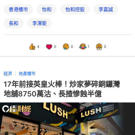
香港樓市
怡和
怡和控股
李嘉誠
長和
李澤鉅
4
0
0
1
0
經濟
地產樓市
17年前接英皇火棒！炒家夢碎銅鑼灣
地舖8750萬沽、長揸慘蝕半億