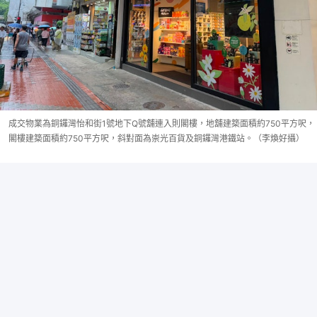
成交物業為銅鑼灣怡和街1號地下Q號舖連入則閣樓，地舖建築面積約750平方呎，
閣樓建築面積約750平方呎，斜對面為崇光百貨及銅鑼灣港鐵站。（李煥好攝）