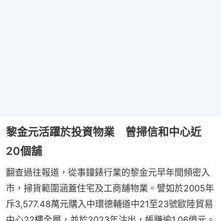
黎金元活躍於投資物業 曾掃信和中心近
20個舖
翻查過往報道，從事鐘錶行業的黎金元早年間頻密入
市，掃貨範圍涵蓋住宅及工商舖物業。譬如於2005年
斥3,577.48萬元購入中環德輔道中21至23號歐陸貿易
中心22樓全層，並於2023年沽出，帳賺逾1.06億元。