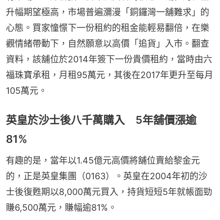
升幅期望極高，市場普遍瀰漫「銅鑼灣一舖難求」的
心態。買家憧憬下一份租約的租金能輕易翻倍，在樂
觀情緒帶動下，自然願意以高價「追貨」入市。翻查
資料，該舖位於2014年簽下一份貴價租約，當時由六
福珠寶承租，月租95萬元，其後在2017年更升至每月
105萬元。
英皇於沙士後八千萬購入 5年舖價漲逾
81%
有趣的是，當年以1.45億元高價將舖位賣給黎金元
的，正是英皇集團（0163）。英皇在2004年初的沙
士後復甦期以8,000萬元買入，持貨短短5年就帳面勁
賺6,500萬元，賺幅逾81%。