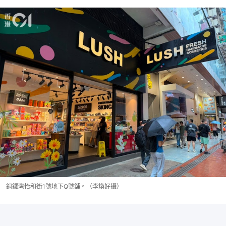
銅鑼灣怡和街1號地下Q號舖。（李煥好攝）