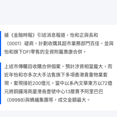
據《金融時報》引述消息報道，怡和正與長和
（0001）磋商，計劃收購其超市業務部門百佳，並與
怡和旗下DFI零售的全資附屬惠康合併。
上述市傳矚目收購合併個案，預計涉資相當龐大，而
近年怡和亦多次大手沽售旗下多項香港貴重物業套
現，套現接近200億元。當中以系內文華東方以72億
元將銅鑼灣商廈港島壹號中心13層賣予阿里巴巴
（09988)與螞蟻集團等，成交金額最大。