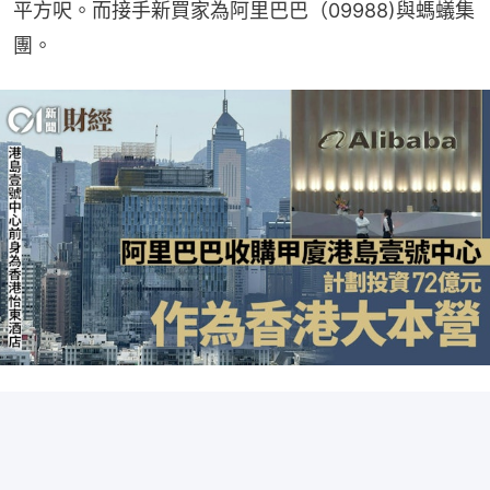
平方呎。而接手新買家為阿里巴巴（09988)與螞蟻集
團。