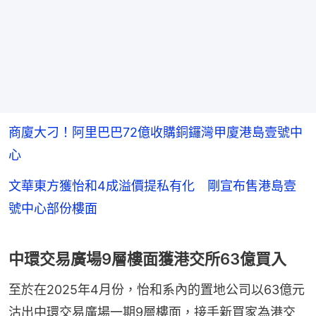
商廈大刁！阿里巴巴72億收購銅鑼灣甲廈港島壹號中
心
文華東方獲怡和4成溢價提私有化 剛宣布售港島壹
號中心部份樓面
中環交易廣場9層樓面獲港交所63億買入
至於在2025年4月份，怡和系內的置地公司以63億元
沽出中環交易廣場一期9層樓面，接手新買家為港交