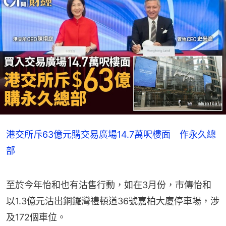
港交所斥63億元購交易廣場14.7萬呎樓面 作永久總
部
至於今年怡和也有沽售行動，如在3月份，市傳怡和
以1.3億元沽出銅鑼灣禮頓道36號嘉柏大廈停車場，涉
及172個車位。