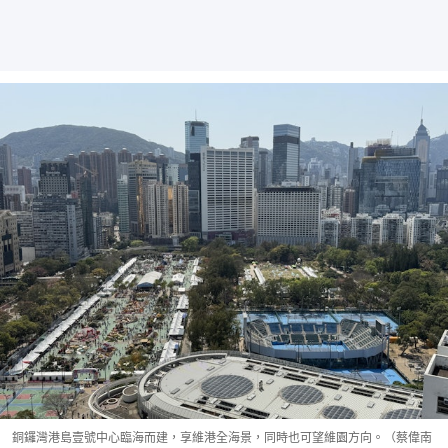
銅鑼灣港島壹號中心臨海而建，享維港全海景，同時也可望維園方向。（蔡偉南