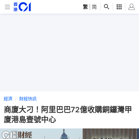
繁
|
简
經濟
財經快訊
商廈大刁！阿里巴巴72億收購銅鑼灣甲
廈港島壹號中心