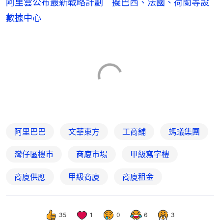
阿里雲公布最新戰略計劃 擬巴西、法國、荷蘭等設
數據中心
阿里巴巴
文華東方
工商舖
螞蟻集團
灣仔區樓市
商廈市場
甲級寫字樓
商廈供應
甲級商廈
商廈租金
35
1
0
6
3