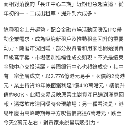
而相對落後的「長江中心二期」近期也急起直追，從
年初的一、二成出租率，提升到六成多。
這種租金上升趨勢，配合金融市場活動回暖及IPO帶
動企業需求，成為吸納新租戶及推動租金回升的重要
動力。隨著市況回暖，部分投資者和用家也開始購買
甲級寫字樓，市場個別指標性成交頻現。不光是遠東
金融中心交投活躍，美國銀行中心也頻錄成交，其中
有一宗全層成交，以2.776億港元易手，呎價約2萬港
元，業主持貨19年帳面獲利達1億410萬港元，樓價升
值約60%。此類交易反映原業主對資產已達到滿意回
報，選擇於市道回暖時套現離場；另一種看法是，港
島甲廈由高峰時期每平方呎售價高達6萬港元，跌至
今天2萬元左右，對買家來說呈現吸引力。