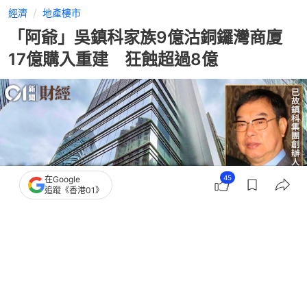
經濟
地產樓市
「阿爺」吳鎮科家族9億沽銅鑼灣商廈
17億購入重建 狂蝕超過8億
45
在Google
追蹤《香港01》
撰文：
蔡偉南
出版：
2026-08-04 21:30
更新：
2026-08-05 14:28