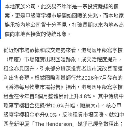
本地家族公司，此交易不單單是一宗投資賺錢的個
案，更是甲級寫字樓巿場開始回暖的先兆，而本地家
族承接內地公司貨十分罕見，打破長期以來內地客高
價向本地客接貨的傳統印象。
從近期市場數據和成交走勢來看，港島區甲級寫字樓
（甲廈）市場確實出現回暖跡象，成交活躍度提升，
租金亦見回升，引來部分資深投資者趁市況改善而獲
利出售套現。根據國際測量師行於2026年7月發布的
《香港每月物業市場報告》指出，港島區甲級寫字樓
租金在今年首5個月整體累計上升4.8%。 其中傳統中
環寫字樓租金更錄得10.6%升幅，跑贏大市。核心甲
級寫字樓租金亦升9.0%，反映租賃市場回暖。就如中
區全新甲厦「The Henderson」幾乎已經全數租出；