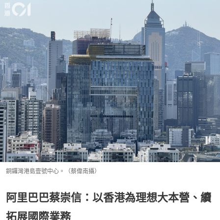
銅鑼灣港島壹號中心。（蔡偉南攝）
阿里巴巴蔡崇信：以香港為理想大本營、續
拓展國際業務