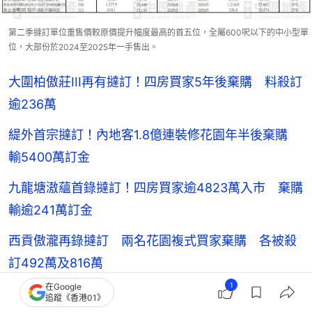
第二季撻訂單位重售價較原價提升幅度最高的首五位，全屬600呎以下的中小型單
位，大部份於2024至2025年一手售出。
大圍柏傲莊III再有撻訂！四房買家5年後棄購 料殺訂
逾236萬
緹外首宗撻訂！內地客1.8億連裝修花園年半後棄購
輸5400萬訂金
九龍塘滶蘊首錄撻訂！四房買家逾4823萬入市 棄購
輸逾241萬訂金
西貢傲瀧再錄撻訂 兩名花園複式買家棄購 各被殺
訂492萬及816萬
1
在Google
追蹤《香港01》