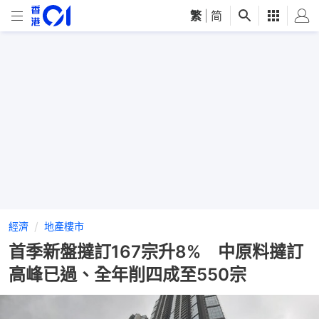
繁
|
简
經濟
地產樓市
首季新盤撻訂167宗升8% 中原料撻訂
高峰已過、全年削四成至550宗