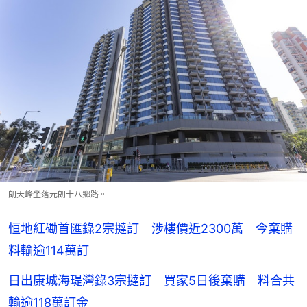
朗天峰坐落元朗十八鄉路。
恒地紅磡首匯錄2宗撻訂 涉樓價近2300萬 今棄購
料輸逾114萬訂
日出康城海瑅灣錄3宗撻訂 買家5日後棄購 料合共
輸逾118萬訂金