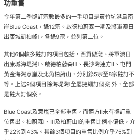
功重售
今年第二季撻訂宗數最多的一手項目是黃竹坑港島南
岸Blue Coast，錄12宗。啟德柏蔚森一期及將軍澳日
出康城凱柏峰I，各錄9宗，並列第二位。
其他6個較多撻訂的項目包括，西貢傲瀧、將軍澳日
出康城海堤灣I、啟德柏蔚森III、長沙灣連方II、屯門
黃金海灣意嵐及北角柏蔚山，分別錄5宗至8宗撻訂不
等。上述9個項目除海堤灣I全屬撻細訂個案 外，全部
是撻大訂個案。
Blue Coast及意嵐已全部重售，而連方II未有撻訂單
位售出。柏蔚森I、III及柏蔚山I的重售比例亦偏低，介
乎22%到43%。其餘3個項目的重售比例介乎75%到