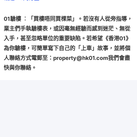
01驗樓 ︰「買樓唔同買棵菜」。若沒有人從旁指導，
業主們手執驗樓表，或因毫無經驗而感到迷茫、無從
入手，甚至忽略單位的重要缺陷。若希望《香港01》
為你驗樓，可簡單寫下自己的「上車」故事，並將個
人聯絡方式電郵至：property@hk01.com我們會盡
快與你聯絡。