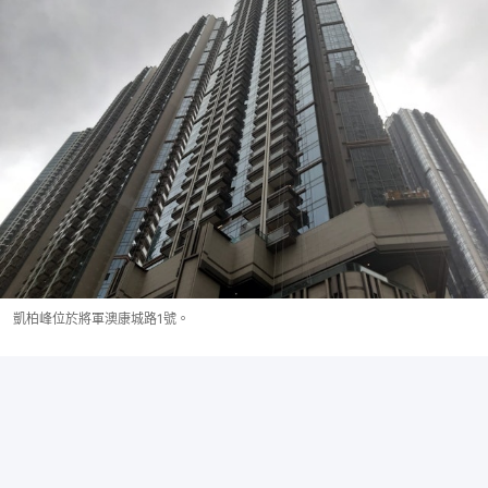
凱柏峰位於將軍澳康城路1號。