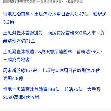
恒基物業代理董事及營業(一)部總經理林達民。（發展商提供）
恒地紅磡首匯、土瓜灣壹沐單日合共沽47伙 套現逾
3.2億
土瓜灣壹沐首錄撻訂 兩房買家首輪592萬入市、終
棄購輸29萬訂金
土瓜灣壹沐設逾2.8萬呎會所連園林 首輪沽75伙、
三成為內地客
周末新盤錄157宗 土瓜灣壹沐周日首輪即沽75伙
套現4.9億
恒地土瓜灣壹沐首輪賣148伙 即沽75伙 大手客
2090萬購4伙收租