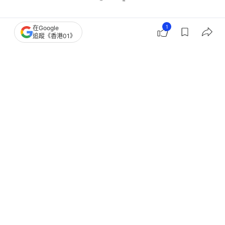
1
在Google
追蹤《香港01》
香港樓市
九龍城區樓市
恒基地產
林達民
新盤市況
一手樓
1
0
0
0
0
經濟
地產樓市
土瓜灣壹沐2期暫收1550票 擬日內提
價加推 本周六作首輪銷售