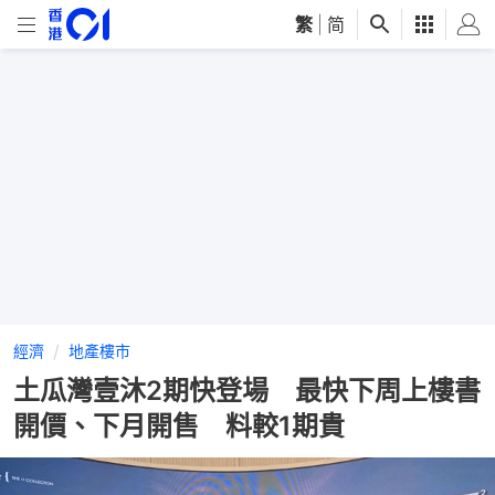
繁
|
简
經濟
地產樓市
土瓜灣壹沐2期快登場 最快下周上樓書
開價、下月開售 料較1期貴