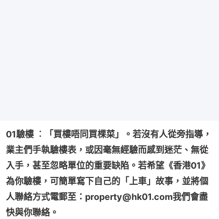
01驗樓 ︰「買樓唔同買棵菜」。若沒有人從旁指導，
業主們手執驗樓表，或因毫無經驗而感到迷茫、無從
入手，甚至忽略單位的重要缺陷。若希望《香港01》
為你驗樓，可簡單寫下自己的「上車」故事，並將個
人聯絡方式電郵至：property@hk01.com我們會盡
快與你聯絡。