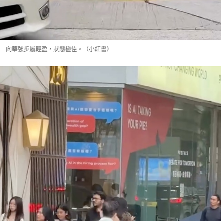
向華強步履輕盈，狀態極佳。（小紅書）