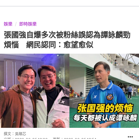
娛樂
即時娛樂
張國強自爆多次被粉絲誤認為譚詠麟勁
煩惱 網民認同：愈望愈似
撰文：
吳順芯