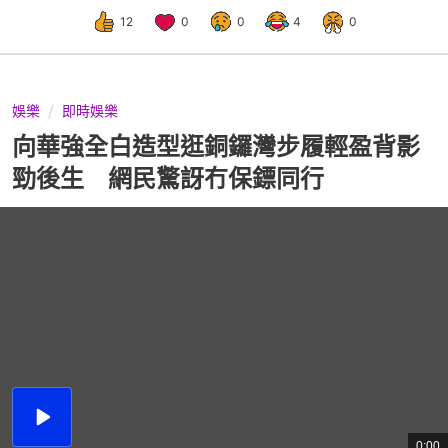
12
0
0
4
0
娛樂
即時娛樂
向華強全白造型逛銅鑼灣步履輕盈背影
勁後生 網民驚訝冇保鏢同行
播
放
0:00
總