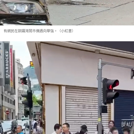
有網民在銅鑼灣鬧市偶遇向華強。（小紅書）