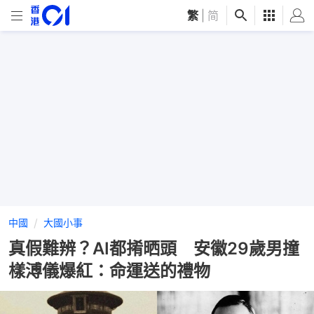
繁
|
简
中國
大國小事
真假難辨？AI都𢯎晒頭 安徽29歲男撞
樣溥儀爆紅：命運送的禮物