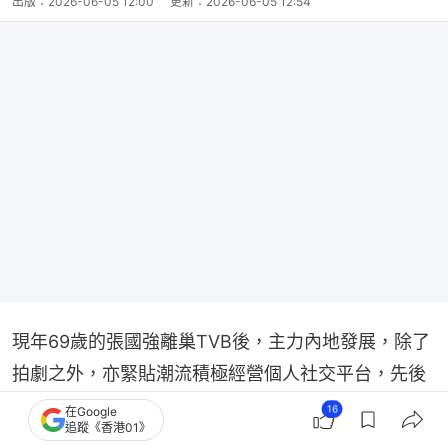
出版：
2026-06-05 12:00
更新：
2026-06-05 12:54
現年69歲的張國強離巢TVB後，主力內地發展，除了
拍劇之外，亦緊貼潮流積極經營個人社交平台，先後
開設抖音和小紅書賬號，與粉絲分享生活點滴和工作
16
在Google
追蹤《香港01》
動態，展示其幽默風趣的一面，吸引不少網民關注。