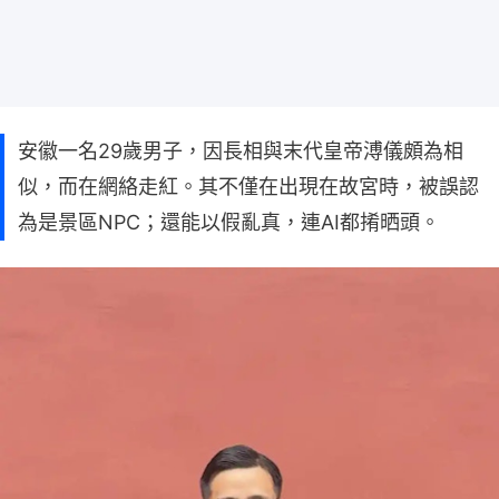
安徽一名29歲男子，因長相與末代皇帝溥儀頗為相
似，而在網絡走紅。其不僅在出現在故宮時，被誤認
為是景區NPC；還能以假亂真，連AI都𢯎晒頭。