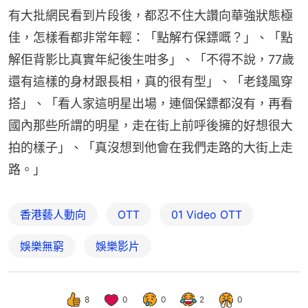
有大批網民看到片段後，都忍不住大讚向華強狀態極
佳，怎樣看都非常年輕：「點解冇保鏢嘅？」、「點
解佢背影比真實年紀後生咁多」、「不得不說，77歲
還有這樣的身材跟長相，真的很有型」、「老錢風穿
搭」、「看人家這明星出場，連個保鏢都沒有，再看
國內那些所謂的明星，走在街上前呼後擁的好想很大
拍的樣子」、「真沒想到他會在我們走路的大街上走
路。」
香港藝人動向
OTT
01‌ ‌Video‌ ‌OTT
娛樂無窮
娛樂影片
8
0
0
2
0