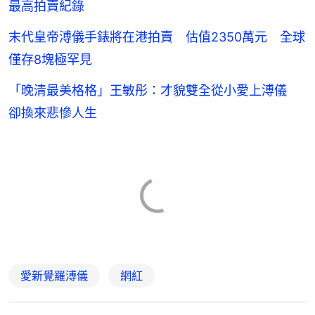
最高拍賣紀錄
末代皇帝溥儀手錶將在港拍賣 估值2350萬元 全球
僅存8塊極罕見
「晚清最美格格」王敏彤：才貌雙全從小愛上溥儀
卻換來悲慘人生
愛新覺羅溥儀
網紅