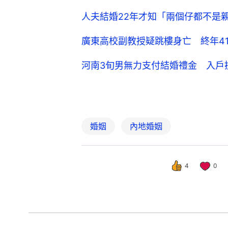
人夫結婚22年才知「兩個仔都不是
廣東高校副教授疑跳樓身亡 終年4
河南3旬男無力支付結婚禮金 入戶
婚姻
內地婚姻
4
0