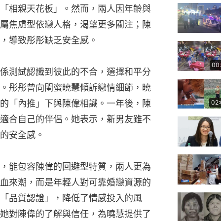
「相親天花板」。然而，兩人因年齡與
屬焦慮型依戀人格，渴望更多關注；陳
，導致彤彤缺乏安全感。
00
係測試認識到彼此的不合，選擇和平分
。彤彤曾向閨蜜曉慧傾訴戀情細節，曉
的「內推」下與陳偉相識。一年後，陳
02
適合自己的伴侶。她表示，新男友雖不
的安全感。
，能包容陳偉的回避型特質，兩人更為
血來潮，而是年輕人對可靠婚戀資源的
「品質認證」，降低了情感投入的風
她對陳偉的了解與信任，為曉慧提供了