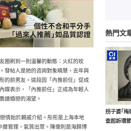
熱門文
友圈刷到一則溫馨的動態：火紅的玫
。發帖人是她的咨詢對象曉慧，去年與
彤的前男友。這段因「內推前任」促成
內媒表示，「內推前任」正成為年輕人
靠譜婚戀的渴望。
拐子婆｢梅
戀情始於親戚介紹。彤彤是上海本地
查起訴環
任中層管理，氣質出眾。陳偉則是海歸博