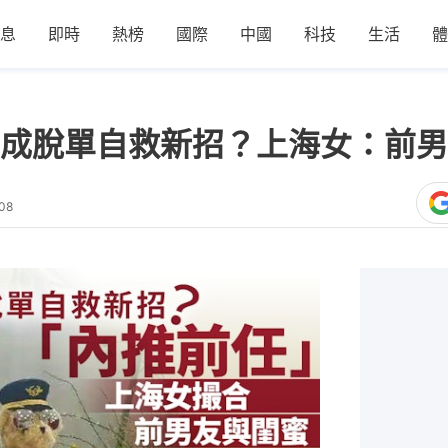
息
即時
熱榜
國際
中國
科技
生活
體
成脫單自救新招？上海女：前男
08