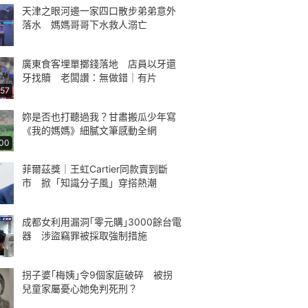
天津之眼河邊一家四口散步弟弟意外
落水 媽媽哥哥下水救人溺亡
廣東食客埋單擲錢落地 店員以牙還
牙找贖 老闆讚：無做錯｜有片
:57
妳是否也打聽過我？甘肅搬瓜少年寫
《我的媽媽》細膩文筆感動全網
:00
菲爾茲獎｜王虹Cartier同款賣到斷
市 掀「知識分子風」穿搭熱潮
成都女利用漏洞｢零元購｣3000餘台電
器 涉盜竊罪被採取強制措施
拐子婆｢梅姨｣令9個家庭破碎 被拐
兒童家屬憂心她免判死刑？