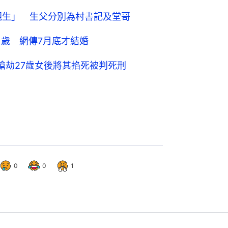
親生」 生父分別為村書記及堂哥
1歲 網傳7月底才結婚
搶劫27歲女後將其掐死被判死刑
0
0
1