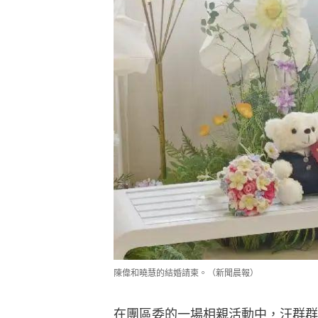
陳偉和曉慧的結婚請柬。（新聞晨報）
在團區委的一場相親活動中，汪群群