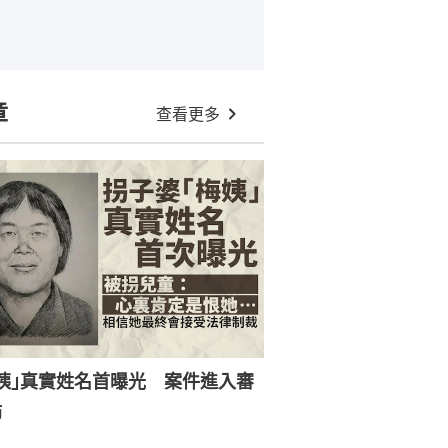
章
查看更多
姨｣真實姓名首曝光 案件進入審
節