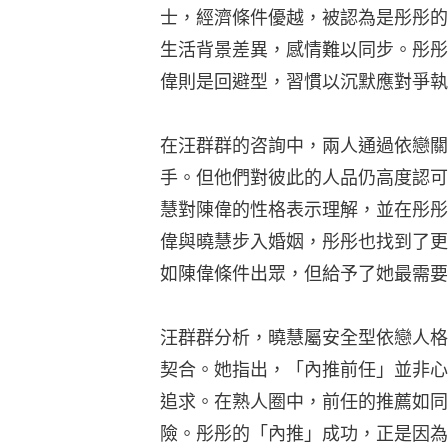
士，經濟條件優越，被認為是彤彤的
生活背景差異，感情難以同步。彤彤
偉則是回避型，習慣以沉默應對爭執
在汪群群的咨詢中，兩人通過依戀關
手。但他們對彼此的人品仍高度認可
慧對陳偉的性格表示理解，並在彤彤
偉與曉慧步入婚姻，彤彤也找到了更
如陳偉條件出眾，但給予了她最需要
汪群群分析，曉慧屬安全型依戀人格
契合。她指出，「內推前任」並非心
追求。在熟人圈中，前任的推薦如同
險。彤彤的「內推」成功，正是因為