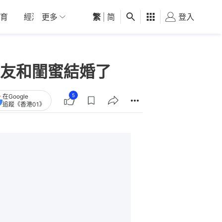
育
經濟
更多
01深圳
繁
觀點
|
简
健康
好食玩飛
登入
女
友和閨蜜結婚了
5
在Google
追蹤《香港01》